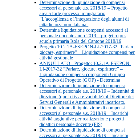
Determinazione di liquidazione di compensi
accessori al personale a.s. 2018/19 – Progetto
area a forte processo immigratorio
“L’accoglienza e l’integrazione degli alunni di
cittadinanza non italiana”
Determina liquidazione compensi accessori al
personale docente anno 2019 – progetto pre-
scuola primaria Isola del Cantone 2018/19
Progetto 10.2.1A-FSEPON-LI-2017-32 “Parlare,
giocare, esprimere” – Liquidazione compensi per
attività gestionale
ANNULLATO - Progetto: 10.2.1A-FSEPON-
LI-2017-32 “Parlare, giocare, esprimere” –
Liquidazione compensi componenti Gruppo
Operativo di Progetto (GOP) - Determina
Determinazione di liquidazione di compensi
accessori al personale a.s. 2018/19 – Indennità di
direzione (quota fissa e variabile) al Direttore dei
Servizi Generali e Amministrativi incaricato.
Determinazione di liquidazione di compensi
accessori al personale a.s. 2018/19 – Incarichi
attività aggiuntive per realizzazione progetti
didattici personale docente (FIS)
Determinazione di liquidazione di compensi
accessori al personale a.s. 2018/19 – Incarichi