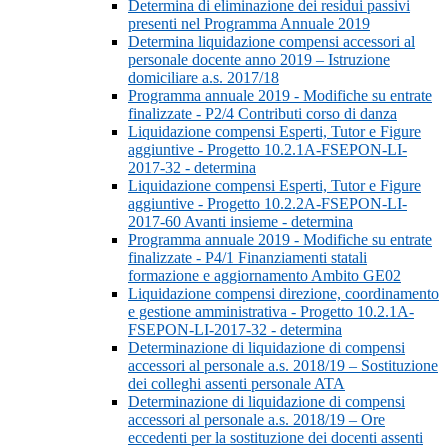
Determina di eliminazione dei residui passivi
presenti nel Programma Annuale 2019
Determina liquidazione compensi accessori al
personale docente anno 2019 – Istruzione
domiciliare a.s. 2017/18
Programma annuale 2019 - Modifiche su entrate
finalizzate - P2/4 Contributi corso di danza
Liquidazione compensi Esperti, Tutor e Figure
aggiuntive - Progetto 10.2.1A-FSEPON-LI-
2017-32 - determina
Liquidazione compensi Esperti, Tutor e Figure
aggiuntive - Progetto 10.2.2A-FSEPON-LI-
2017-60 Avanti insieme - determina
Programma annuale 2019 - Modifiche su entrate
finalizzate - P4/1 Finanziamenti statali
formazione e aggiornamento Ambito GE02
Liquidazione compensi direzione, coordinamento
e gestione amministrativa - Progetto 10.2.1A-
FSEPON-LI-2017-32 - determina
Determinazione di liquidazione di compensi
accessori al personale a.s. 2018/19 – Sostituzione
dei colleghi assenti personale ATA
Determinazione di liquidazione di compensi
accessori al personale a.s. 2018/19 – Ore
eccedenti per la sostituzione dei docenti assenti