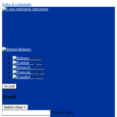
Salta al contenuto
Italiano
Italiano
English
Deutsch
Français
Español
Accedi
Accedi
button close
×
Nome Utente