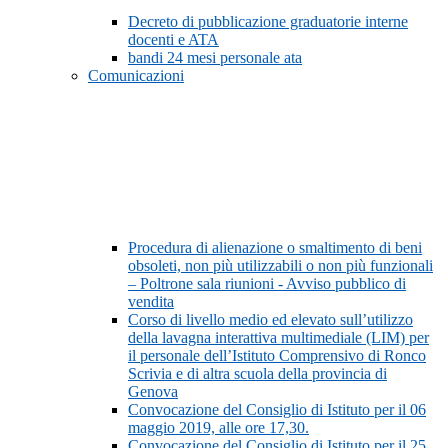
Decreto di pubblicazione graduatorie interne
docenti e ATA
bandi 24 mesi personale ata
Comunicazioni
Procedura di alienazione o smaltimento di beni
obsoleti, non più utilizzabili o non più funzionali
– Poltrone sala riunioni - Avviso pubblico di
vendita
Corso di livello medio ed elevato sull’utilizzo
della lavagna interattiva multimediale (LIM) per
il personale dell’Istituto Comprensivo di Ronco
Scrivia e di altra scuola della provincia di
Genova
Convocazione del Consiglio di Istituto per il 06
maggio 2019, alle ore 17,30.
Convocazione del Consiglio di Istituto per il 25