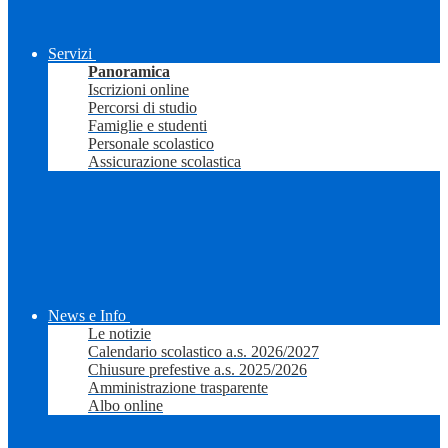
Servizi
Panoramica
Iscrizioni online
Percorsi di studio
Famiglie e studenti
Personale scolastico
Assicurazione scolastica
News e Info
Le notizie
Calendario scolastico a.s. 2026/2027
Chiusure prefestive a.s. 2025/2026
Amministrazione trasparente
Albo online