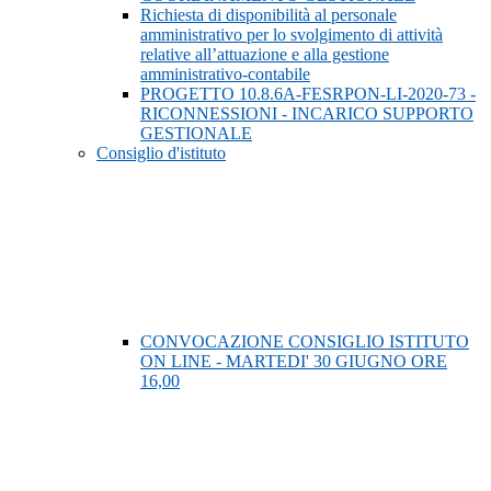
Richiesta di disponibilità al personale
amministrativo per lo svolgimento di attività
relative all’attuazione e alla gestione
amministrativo-contabile
PROGETTO 10.8.6A-FESRPON-LI-2020-73 -
RICONNESSIONI - INCARICO SUPPORTO
GESTIONALE
Consiglio d'istituto
CONVOCAZIONE CONSIGLIO ISTITUTO
ON LINE - MARTEDI' 30 GIUGNO ORE
16,00