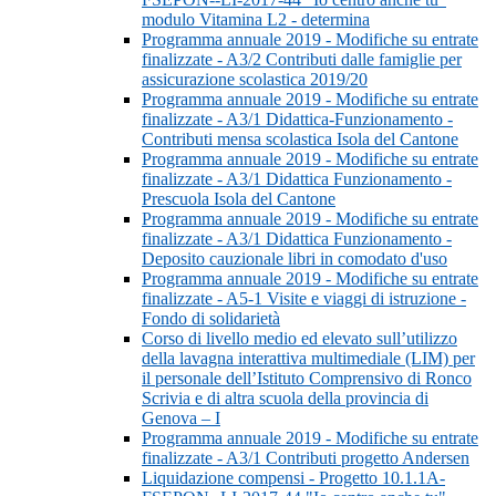
modulo Vitamina L2 - determina
Programma annuale 2019 - Modifiche su entrate
finalizzate - A3/2 Contributi dalle famiglie per
assicurazione scolastica 2019/20
Programma annuale 2019 - Modifiche su entrate
finalizzate - A3/1 Didattica-Funzionamento -
Contributi mensa scolastica Isola del Cantone
Programma annuale 2019 - Modifiche su entrate
finalizzate - A3/1 Didattica Funzionamento -
Prescuola Isola del Cantone
Programma annuale 2019 - Modifiche su entrate
finalizzate - A3/1 Didattica Funzionamento -
Deposito cauzionale libri in comodato d'uso
Programma annuale 2019 - Modifiche su entrate
finalizzate - A5-1 Visite e viaggi di istruzione -
Fondo di solidarietà
Corso di livello medio ed elevato sull’utilizzo
della lavagna interattiva multimediale (LIM) per
il personale dell’Istituto Comprensivo di Ronco
Scrivia e di altra scuola della provincia di
Genova – I
Programma annuale 2019 - Modifiche su entrate
finalizzate - A3/1 Contributi progetto Andersen
Liquidazione compensi - Progetto 10.1.1A-