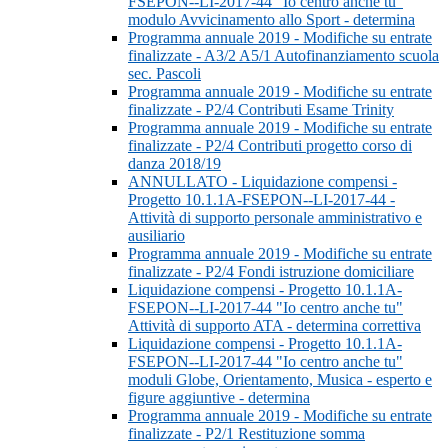
FSEPON--LI-2017-44 "Io centro anche tu"
modulo Avvicinamento allo Sport - determina
Programma annuale 2019 - Modifiche su entrate
finalizzate - A3/2 A5/1 Autofinanziamento scuola
sec. Pascoli
Programma annuale 2019 - Modifiche su entrate
finalizzate - P2/4 Contributi Esame Trinity
Programma annuale 2019 - Modifiche su entrate
finalizzate - P2/4 Contributi progetto corso di
danza 2018/19
ANNULLATO - Liquidazione compensi -
Progetto 10.1.1A-FSEPON--LI-2017-44 -
Attività di supporto personale amministrativo e
ausiliario
Programma annuale 2019 - Modifiche su entrate
finalizzate - P2/4 Fondi istruzione domiciliare
Liquidazione compensi - Progetto 10.1.1A-
FSEPON--LI-2017-44 "Io centro anche tu"
Attività di supporto ATA - determina correttiva
Liquidazione compensi - Progetto 10.1.1A-
FSEPON--LI-2017-44 "Io centro anche tu"
moduli Globe, Orientamento, Musica - esperto e
figure aggiuntive - determina
Programma annuale 2019 - Modifiche su entrate
finalizzate - P2/1 Restituzione somma