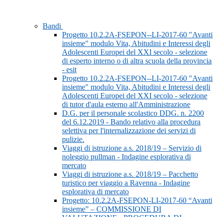
Bandi
Progetto 10.2.2A-FSEPON--LI-2017-60 "Avanti
insieme" modulo Vita, Abitudini e Interessi degli
Adolescenti Europei del XXI secolo - selezione
di esperto interno o di altra scuola della provincia
- esit
Progetto 10.2.2A-FSEPON--LI-2017-60 "Avanti
insieme" modulo Vita, Abitudini e Interessi degli
Adolescenti Europei del XXI secolo - selezione
di tutor d'aula esterno all'Amministrazione
D.G. per il personale scolastico DDG. n. 2200
del 6.12.2019 - Bando relativo alla procedura
selettiva per l'internalizzazione dei servizi di
pulizie.
Viaggi di istruzione a.s. 2018/19 – Servizio di
noleggio pullman - Indagine esplorativa di
mercato
Viaggi di istruzione a.s. 2018/19 – Pacchetto
turistico per viaggio a Ravenna - Indagine
esplorativa di mercato
Progetto: 10.2.2A-FSEPON-LI-2017-60 “Avanti
insieme” – COMMISSIONE DI