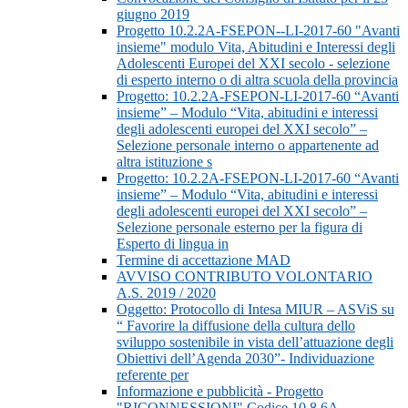
giugno 2019
Progetto 10.2.2A-FSEPON--LI-2017-60 "Avanti
insieme" modulo Vita, Abitudini e Interessi degli
Adolescenti Europei del XXI secolo - selezione
di esperto interno o di altra scuola della provincia
Progetto: 10.2.2A-FSEPON-LI-2017-60 “Avanti
insieme” – Modulo “Vita, abitudini e interessi
degli adolescenti europei del XXI secolo” –
Selezione personale interno o appartenente ad
altra istituzione s
Progetto: 10.2.2A-FSEPON-LI-2017-60 “Avanti
insieme” – Modulo “Vita, abitudini e interessi
degli adolescenti europei del XXI secolo” –
Selezione personale esterno per la figura di
Esperto di lingua in
Termine di accettazione MAD
AVVISO CONTRIBUTO VOLONTARIO
A.S. 2019 / 2020
Oggetto: Protocollo di Intesa MIUR – ASViS su
“ Favorire la diffusione della cultura dello
sviluppo sostenibile in vista dell’attuazione degli
Obiettivi dell’Agenda 2030”- Individuazione
referente per
Informazione e pubblicità - Progetto
"RICONNESSIONI" Codice 10.8.6A