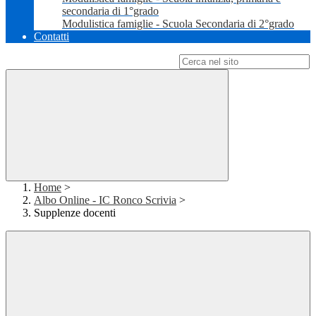
secondaria di 1°grado
Modulistica famiglie - Scuola Secondaria di 2°grado
Contatti
Campo di ricerca per le pagine del sito
Home
>
Albo Online - IC Ronco Scrivia
>
Supplenze docenti