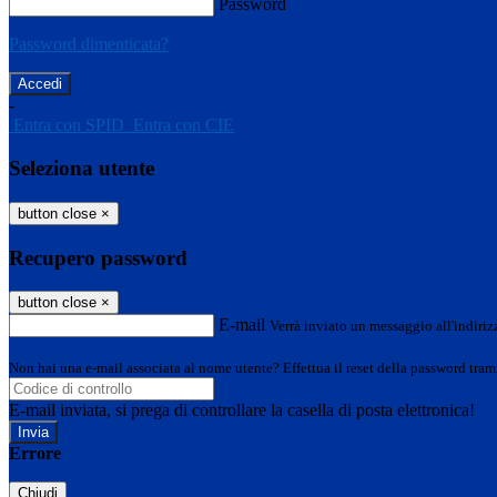
Password
Password dimenticata?
-
Entra con SPID
Entra con CIE
Seleziona utente
button close
×
Recupero password
button close
×
E-mail
Verrà inviato un messaggio all'indirizz
Non hai una e-mail associata al nome utente? Effettua il reset della password tram
E-mail inviata, si prega di controllare la casella di posta elettronica!
Errore
Chiudi