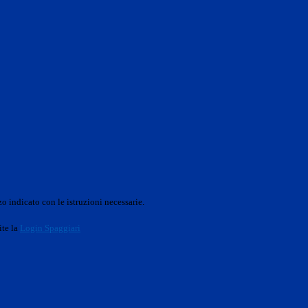
o indicato con le istruzioni necessarie.
ite la
Login Spaggiari