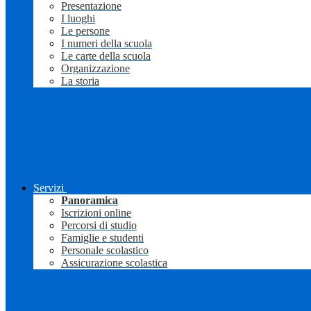
Presentazione
I luoghi
Le persone
I numeri della scuola
Le carte della scuola
Organizzazione
La storia
Servizi
Panoramica
Iscrizioni online
Percorsi di studio
Famiglie e studenti
Personale scolastico
Assicurazione scolastica