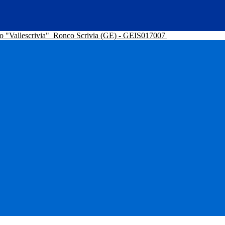
o "Vallescrivia"
Ronco Scrivia (GE) - GEIS017007