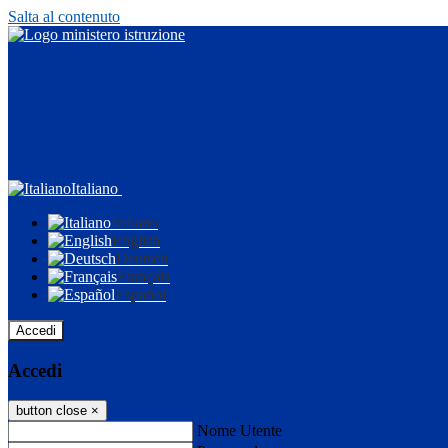
Salta al contenuto
Italiano
Italiano
English
Deutsch
Français
Español
Accedi
Accedi
button close
×
Nome Utente