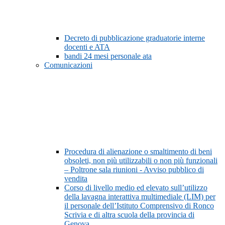
Decreto di pubblicazione graduatorie interne
docenti e ATA
bandi 24 mesi personale ata
Comunicazioni
Procedura di alienazione o smaltimento di beni
obsoleti, non più utilizzabili o non più funzionali
– Poltrone sala riunioni - Avviso pubblico di
vendita
Corso di livello medio ed elevato sull’utilizzo
della lavagna interattiva multimediale (LIM) per
il personale dell’Istituto Comprensivo di Ronco
Scrivia e di altra scuola della provincia di
Genova