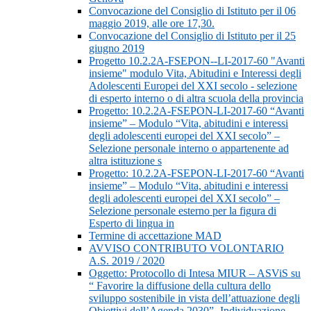
Convocazione del Consiglio di Istituto per il 06
maggio 2019, alle ore 17,30.
Convocazione del Consiglio di Istituto per il 25
giugno 2019
Progetto 10.2.2A-FSEPON--LI-2017-60 "Avanti
insieme" modulo Vita, Abitudini e Interessi degli
Adolescenti Europei del XXI secolo - selezione
di esperto interno o di altra scuola della provincia
Progetto: 10.2.2A-FSEPON-LI-2017-60 “Avanti
insieme” – Modulo “Vita, abitudini e interessi
degli adolescenti europei del XXI secolo” –
Selezione personale interno o appartenente ad
altra istituzione s
Progetto: 10.2.2A-FSEPON-LI-2017-60 “Avanti
insieme” – Modulo “Vita, abitudini e interessi
degli adolescenti europei del XXI secolo” –
Selezione personale esterno per la figura di
Esperto di lingua in
Termine di accettazione MAD
AVVISO CONTRIBUTO VOLONTARIO
A.S. 2019 / 2020
Oggetto: Protocollo di Intesa MIUR – ASViS su
“ Favorire la diffusione della cultura dello
sviluppo sostenibile in vista dell’attuazione degli
Obiettivi dell’Agenda 2030”- Individuazione