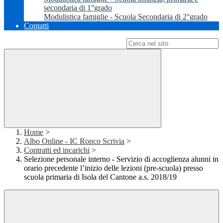
secondaria di 1°grado
Modulistica famiglie - Scuola Secondaria di 2°grado
Contatti
Campo di ricerca per le pagine del sito
Home
>
Albo Online - IC Ronco Scrivia
>
Contratti ed incarichi
>
Selezione personale interno - Servizio di accoglienza alunni in
orario precedente l’inizio delle lezioni (pre-scuola) presso
scuola primaria di Isola del Cantone a.s. 2018/19