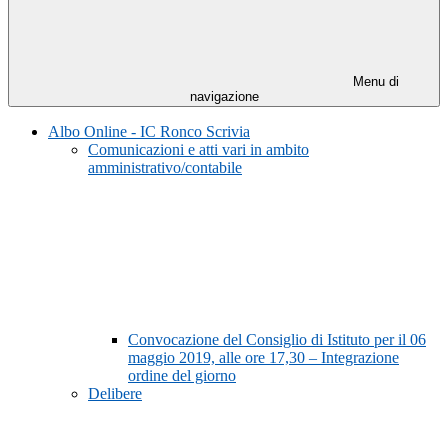
Menu di
navigazione
Albo Online - IC Ronco Scrivia
Comunicazioni e atti vari in ambito
amministrativo/contabile
Convocazione del Consiglio di Istituto per il 06
maggio 2019, alle ore 17,30 – Integrazione
ordine del giorno
Delibere