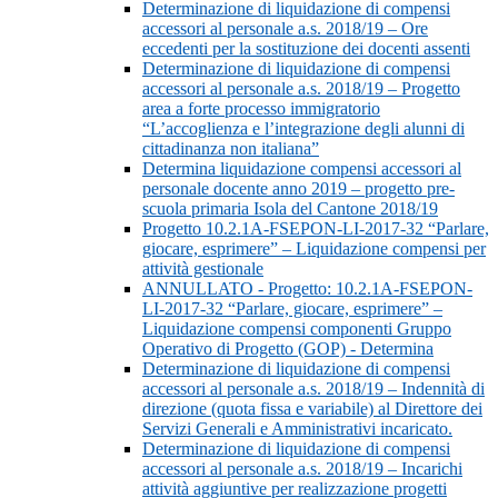
Determinazione di liquidazione di compensi
accessori al personale a.s. 2018/19 – Ore
eccedenti per la sostituzione dei docenti assenti
Determinazione di liquidazione di compensi
accessori al personale a.s. 2018/19 – Progetto
area a forte processo immigratorio
“L’accoglienza e l’integrazione degli alunni di
cittadinanza non italiana”
Determina liquidazione compensi accessori al
personale docente anno 2019 – progetto pre-
scuola primaria Isola del Cantone 2018/19
Progetto 10.2.1A-FSEPON-LI-2017-32 “Parlare,
giocare, esprimere” – Liquidazione compensi per
attività gestionale
ANNULLATO - Progetto: 10.2.1A-FSEPON-
LI-2017-32 “Parlare, giocare, esprimere” –
Liquidazione compensi componenti Gruppo
Operativo di Progetto (GOP) - Determina
Determinazione di liquidazione di compensi
accessori al personale a.s. 2018/19 – Indennità di
direzione (quota fissa e variabile) al Direttore dei
Servizi Generali e Amministrativi incaricato.
Determinazione di liquidazione di compensi
accessori al personale a.s. 2018/19 – Incarichi
attività aggiuntive per realizzazione progetti