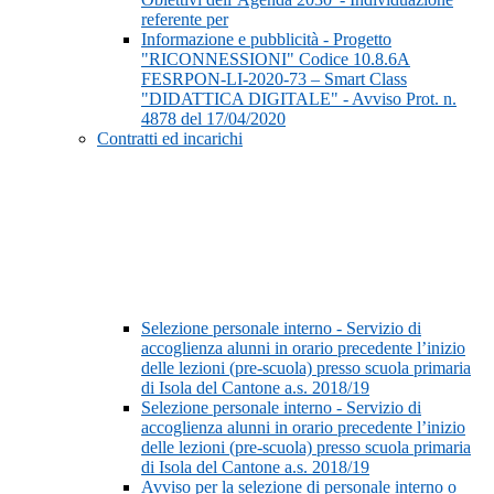
referente per
Informazione e pubblicità - Progetto
"RICONNESSIONI" Codice 10.8.6A
FESRPON-LI-2020-73 – Smart Class
"DIDATTICA DIGITALE" - Avviso Prot. n.
4878 del 17/04/2020
Contratti ed incarichi
Selezione personale interno - Servizio di
accoglienza alunni in orario precedente l’inizio
delle lezioni (pre-scuola) presso scuola primaria
di Isola del Cantone a.s. 2018/19
Selezione personale interno - Servizio di
accoglienza alunni in orario precedente l’inizio
delle lezioni (pre-scuola) presso scuola primaria
di Isola del Cantone a.s. 2018/19
Avviso per la selezione di personale interno o