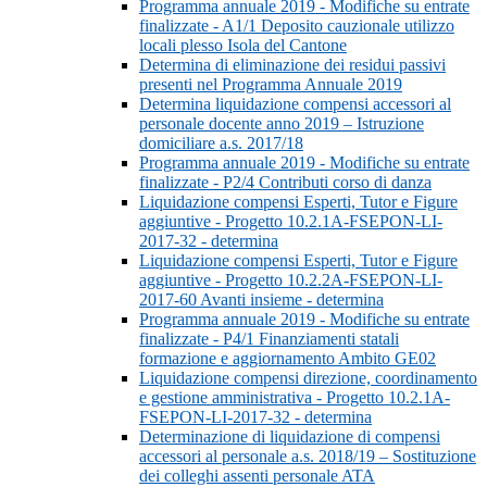
Programma annuale 2019 - Modifiche su entrate
finalizzate - A1/1 Deposito cauzionale utilizzo
locali plesso Isola del Cantone
Determina di eliminazione dei residui passivi
presenti nel Programma Annuale 2019
Determina liquidazione compensi accessori al
personale docente anno 2019 – Istruzione
domiciliare a.s. 2017/18
Programma annuale 2019 - Modifiche su entrate
finalizzate - P2/4 Contributi corso di danza
Liquidazione compensi Esperti, Tutor e Figure
aggiuntive - Progetto 10.2.1A-FSEPON-LI-
2017-32 - determina
Liquidazione compensi Esperti, Tutor e Figure
aggiuntive - Progetto 10.2.2A-FSEPON-LI-
2017-60 Avanti insieme - determina
Programma annuale 2019 - Modifiche su entrate
finalizzate - P4/1 Finanziamenti statali
formazione e aggiornamento Ambito GE02
Liquidazione compensi direzione, coordinamento
e gestione amministrativa - Progetto 10.2.1A-
FSEPON-LI-2017-32 - determina
Determinazione di liquidazione di compensi
accessori al personale a.s. 2018/19 – Sostituzione
dei colleghi assenti personale ATA