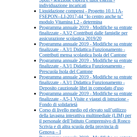
individuazione incaricati
Liquidazione compensi - Progetto 10.1.1A-
FSEPON--LI-2017-44 "Io centro anche tu"
modulo Vitamina L2 - determina
Programma annuale 2019 - Modifiche su entrate
finalizzate - A3/2 Contributi dalle famiglie per
assicurazione scolastica 2019/20
Programma annuale 2019 - Modifiche su entrate
finalizzate - A3/1 Didattica-Funzionamento -
Contributi mensa scolastica Isola del Cantone
Programma annuale 2019 - Modifiche su entrate
finalizzate - A3/1 Didattica Funzionamento -
Prescuola Isola del Cantone
Programma annuale 2019 - Modifiche su entrate
finalizzate - A3/1 Didattica Funzionamento -
Deposito cauzionale libri in comodato d'uso
Programma annuale 2019 - Modifiche su entrate
finalizzate - A5-1 Visite e viaggi di istruzione -
Fondo di solidarietà
Corso di livello medio ed elevato sull’utilizzo
della lavagna interattiva multimediale (LIM) per
il personale dell’Istituto Comprensivo di Ronco
Scrivia e di altra scuola della provincia di
Genova – I