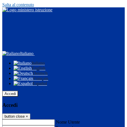
Salta al contenuto
Italiano
Italiano
English
Deutsch
Français
Español
Accedi
Accedi
button close
×
Nome Utente