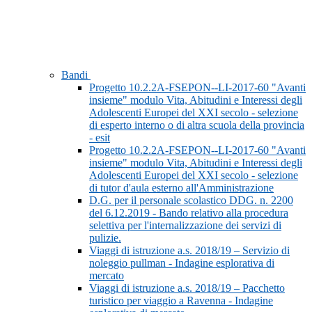
Bandi
Progetto 10.2.2A-FSEPON--LI-2017-60 "Avanti
insieme" modulo Vita, Abitudini e Interessi degli
Adolescenti Europei del XXI secolo - selezione
di esperto interno o di altra scuola della provincia
- esit
Progetto 10.2.2A-FSEPON--LI-2017-60 "Avanti
insieme" modulo Vita, Abitudini e Interessi degli
Adolescenti Europei del XXI secolo - selezione
di tutor d'aula esterno all'Amministrazione
D.G. per il personale scolastico DDG. n. 2200
del 6.12.2019 - Bando relativo alla procedura
selettiva per l'internalizzazione dei servizi di
pulizie.
Viaggi di istruzione a.s. 2018/19 – Servizio di
noleggio pullman - Indagine esplorativa di
mercato
Viaggi di istruzione a.s. 2018/19 – Pacchetto
turistico per viaggio a Ravenna - Indagine