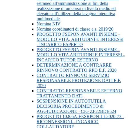
estraneo all'amministrazione ai fini della
realizzazione di un corso di livello medio ed
elevato sull’utilizzo della lavagna interattiva
multimediale
Nomina NIV
Nomina coordinatori di classe a.s. 2019/20
PROGETTO FSEPON AVANTI INSIEME -
MODULO VITA, ABITUDINI E INTERESSI
- INCARICO ESPERTO
PROGETTO FSEPON AVANTI INSIEME -
MODULO VITA ABITUDINI E INTERESSI -
INCARICO TUTOR ESTERNO
DETERMINAZIONE A CONTRARRE
RINNOVO CONTRATTO RPD E.F. 2020
CONTRATTO RINNOVO SERVIZIO
RESPONSABILE PROTEZIONE DATI E.F.
2020
CONTRATTO RESPONSABILE ESTERNO
TRATTAMENTO DATI
SOSPENSIONE IN AUTOTUTELA
DECISORIA PROCEDIMENTO di
AGGIUDICAZIONE - CIG ZF22BDE524
PROGETTO 10.8.6A-FESRPON-LI-2020-73 -
RICONNESSIONI - INCARICO
COLLAUDATORE