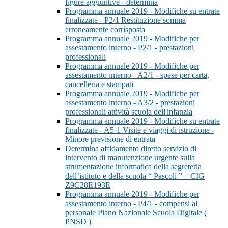
figure aggiuntive - determina
Programma annuale 2019 - Modifiche su entrate
finalizzate - P2/1 Restituzione somma
erroneamente corrisposta
Programma annuale 2019 - Modifiche per
assestamento interno - P2/1 - prestazioni
professionali
Programma annuale 2019 - Modifiche per
assestamento interno - A2/1 - spese per carta,
cancelleria e stampati
Programma annuale 2019 - Modifiche per
assestamento interno - A3/2 - prestazioni
professionali attività scuola dell'infanzia
Programma annuale 2019 - Modifiche su entrate
finalizzate - A5-1 Visite e viaggi di istruzione -
Minore previsione di entrata
Determina affidamento diretto servizio di
intervento di manutenzione urgente sulla
strumentazione informatica della segreteria
dell’istituto e della scuola “ Pascoli ” – CIG
Z9C28E193E
Programma annuale 2019 - Modifiche per
assestamento interno - P4/1 - compensi al
personale Piano Nazionale Scuola Digitale (
PNSD )