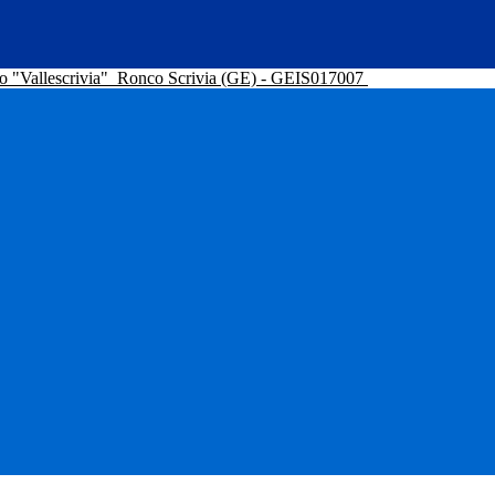
o "Vallescrivia"
Ronco Scrivia (GE) - GEIS017007