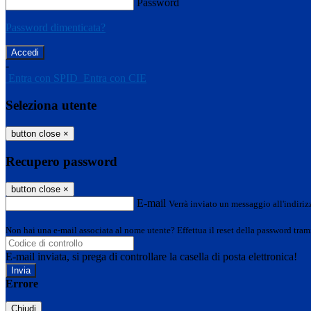
Password
Password dimenticata?
-
Entra con SPID
Entra con CIE
Seleziona utente
button close
×
Recupero password
button close
×
E-mail
Verrà inviato un messaggio all'indirizz
Non hai una e-mail associata al nome utente? Effettua il reset della password tram
E-mail inviata, si prega di controllare la casella di posta elettronica!
Errore
Chiudi