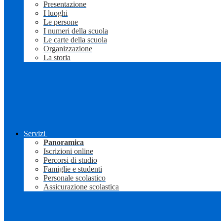
Presentazione
I luoghi
Le persone
I numeri della scuola
Le carte della scuola
Organizzazione
La storia
Servizi
Panoramica
Iscrizioni online
Percorsi di studio
Famiglie e studenti
Personale scolastico
Assicurazione scolastica