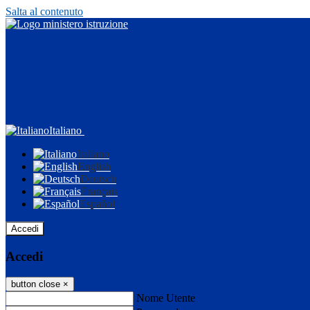
Salta al contenuto
Italiano
Italiano
English
Deutsch
Français
Español
Accedi
Accedi
button close
×
Nome Utente