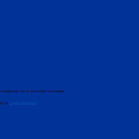
o indicato con le istruzioni necessarie.
ite la
Login Spaggiari