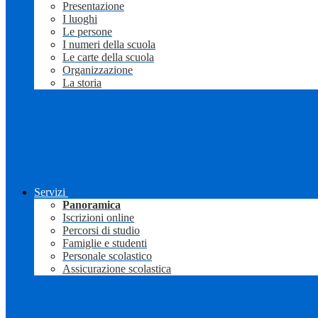
Presentazione
I luoghi
Le persone
I numeri della scuola
Le carte della scuola
Organizzazione
La storia
Servizi
Panoramica
Iscrizioni online
Percorsi di studio
Famiglie e studenti
Personale scolastico
Assicurazione scolastica