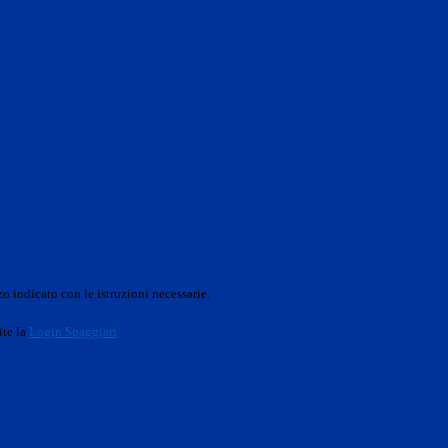
o indicato con le istruzioni necessarie.
ite la
Login Spaggiari