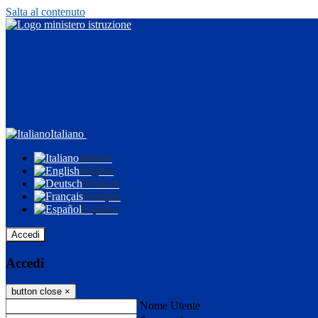
Salta al contenuto
Italiano
Italiano
English
Deutsch
Français
Español
Accedi
Accedi
button close
×
Nome Utente