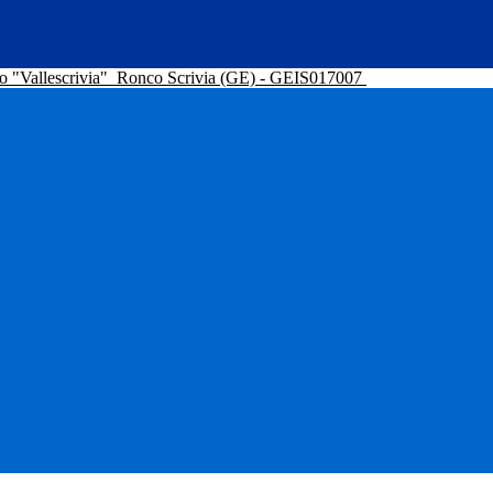
o "Vallescrivia"
Ronco Scrivia (GE) - GEIS017007