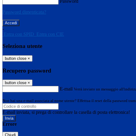
Password
Password dimenticata?
-
Entra con SPID
Entra con CIE
Seleziona utente
button close
×
Recupero password
button close
×
E-mail
Verrà inviato un messaggio all'indirizz
Non hai una e-mail associata al nome utente? Effettua il reset della password tram
E-mail inviata, si prega di controllare la casella di posta elettronica!
Errore
Chiudi