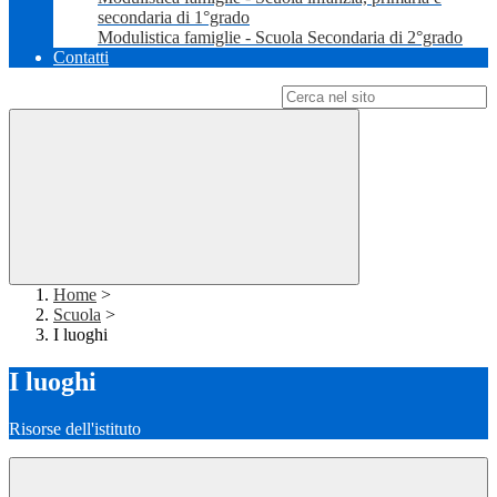
secondaria di 1°grado
Modulistica famiglie - Scuola Secondaria di 2°grado
Contatti
Campo di ricerca per le pagine del sito
Home
>
Scuola
>
I luoghi
I luoghi
Risorse dell'istituto