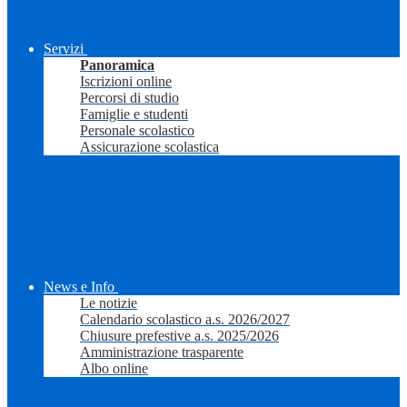
Servizi
Panoramica
Iscrizioni online
Percorsi di studio
Famiglie e studenti
Personale scolastico
Assicurazione scolastica
News e Info
Le notizie
Calendario scolastico a.s. 2026/2027
Chiusure prefestive a.s. 2025/2026
Amministrazione trasparente
Albo online