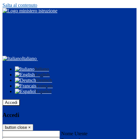
Salta al contenuto
Italiano
Italiano
English
Deutsch
Français
Español
Accedi
Accedi
button close
×
Nome Utente