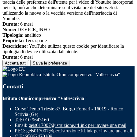
traccia delle preferenze dell'utente per i video di Youtube incorporati
nei siti; può anche determinare se il visitatore del sito web sta
utilizzando la nuova o la vecchia versione dell'interfaccia di
Youtube.
Durata:
6 mesi
Nome:
DEVICE_INFO
Tipologia:
analitico
Proprieta:
Terza-parte
Descrizione:
YouTube utilizza questo cookie per identificare la
tipologia di device utilizzata dall'utente.
Durata:
6 mesi
Accetta tutti
Salva le preferenze
Istituto Omnicomprensivo "Vallescrivia"
Contatti
Istituto Omnicomprensivo "Vallescrivia"
Corso Trento Trieste 87, Borgo Fornari - 16019 - Ronco
Scrivia (Ge)
Tel:
010 9643160
Email:
geis017007@istruzione.it
Link per inviare una mail
PEC:
geis017007@pec.istruzione.it
Link per inviare una mail
C.F.: 95062470109