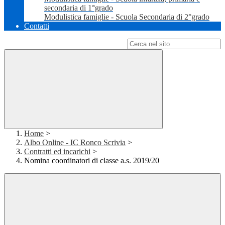
secondaria di 1°grado
Modulistica famiglie - Scuola Secondaria di 2°grado
Contatti
Campo di ricerca per le pagine del sito
Home
>
Albo Online - IC Ronco Scrivia
>
Contratti ed incarichi
>
Nomina coordinatori di classe a.s. 2019/20