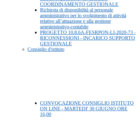
COORDINAMENTO GESTIONALE
Richiesta di disponibilità al personale
amministrativo per lo svolgimento di attività
relative all’attuazione e alla gestione
amministrativo-contabile
PROGETTO 10.8.6A-FESRPON-LI-2020-73 -
RICONNESSIONI - INCARICO SUPPORTO
GESTIONALE
Consiglio d'istituto
CONVOCAZIONE CONSIGLIO ISTITUTO
ON LINE - MARTEDI' 30 GIUGNO ORE
16,00