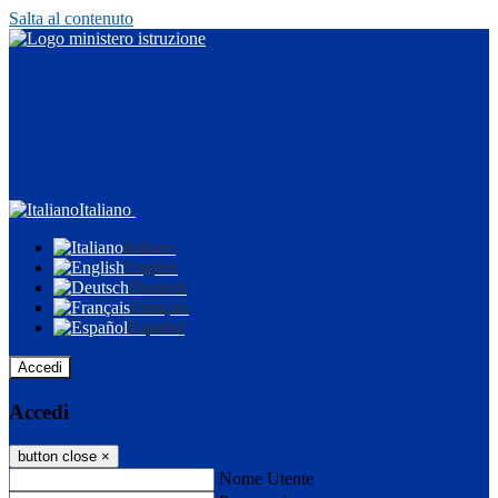
Salta al contenuto
Italiano
Italiano
English
Deutsch
Français
Español
Accedi
Accedi
button close
×
Nome Utente