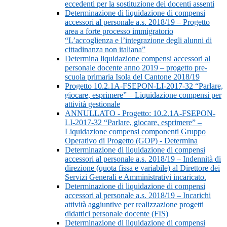
eccedenti per la sostituzione dei docenti assenti
Determinazione di liquidazione di compensi
accessori al personale a.s. 2018/19 – Progetto
area a forte processo immigratorio
“L’accoglienza e l’integrazione degli alunni di
cittadinanza non italiana”
Determina liquidazione compensi accessori al
personale docente anno 2019 – progetto pre-
scuola primaria Isola del Cantone 2018/19
Progetto 10.2.1A-FSEPON-LI-2017-32 “Parlare,
giocare, esprimere” – Liquidazione compensi per
attività gestionale
ANNULLATO - Progetto: 10.2.1A-FSEPON-
LI-2017-32 “Parlare, giocare, esprimere” –
Liquidazione compensi componenti Gruppo
Operativo di Progetto (GOP) - Determina
Determinazione di liquidazione di compensi
accessori al personale a.s. 2018/19 – Indennità di
direzione (quota fissa e variabile) al Direttore dei
Servizi Generali e Amministrativi incaricato.
Determinazione di liquidazione di compensi
accessori al personale a.s. 2018/19 – Incarichi
attività aggiuntive per realizzazione progetti
didattici personale docente (FIS)
Determinazione di liquidazione di compensi