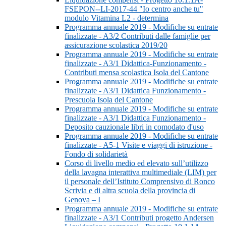
FSEPON--LI-2017-44 "Io centro anche tu"
modulo Vitamina L2 - determina
Programma annuale 2019 - Modifiche su entrate
finalizzate - A3/2 Contributi dalle famiglie per
assicurazione scolastica 2019/20
Programma annuale 2019 - Modifiche su entrate
finalizzate - A3/1 Didattica-Funzionamento -
Contributi mensa scolastica Isola del Cantone
Programma annuale 2019 - Modifiche su entrate
finalizzate - A3/1 Didattica Funzionamento -
Prescuola Isola del Cantone
Programma annuale 2019 - Modifiche su entrate
finalizzate - A3/1 Didattica Funzionamento -
Deposito cauzionale libri in comodato d'uso
Programma annuale 2019 - Modifiche su entrate
finalizzate - A5-1 Visite e viaggi di istruzione -
Fondo di solidarietà
Corso di livello medio ed elevato sull’utilizzo
della lavagna interattiva multimediale (LIM) per
il personale dell’Istituto Comprensivo di Ronco
Scrivia e di altra scuola della provincia di
Genova – I
Programma annuale 2019 - Modifiche su entrate
finalizzate - A3/1 Contributi progetto Andersen