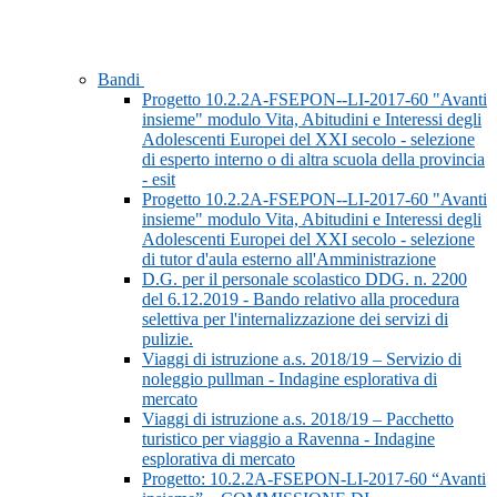
Bandi
Progetto 10.2.2A-FSEPON--LI-2017-60 "Avanti
insieme" modulo Vita, Abitudini e Interessi degli
Adolescenti Europei del XXI secolo - selezione
di esperto interno o di altra scuola della provincia
- esit
Progetto 10.2.2A-FSEPON--LI-2017-60 "Avanti
insieme" modulo Vita, Abitudini e Interessi degli
Adolescenti Europei del XXI secolo - selezione
di tutor d'aula esterno all'Amministrazione
D.G. per il personale scolastico DDG. n. 2200
del 6.12.2019 - Bando relativo alla procedura
selettiva per l'internalizzazione dei servizi di
pulizie.
Viaggi di istruzione a.s. 2018/19 – Servizio di
noleggio pullman - Indagine esplorativa di
mercato
Viaggi di istruzione a.s. 2018/19 – Pacchetto
turistico per viaggio a Ravenna - Indagine
esplorativa di mercato
Progetto: 10.2.2A-FSEPON-LI-2017-60 “Avanti