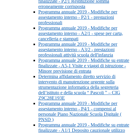
finalizzate - P2/1 Restituzione somma
erroneamente corrisposta
Programma annuale 2019 - Modifiche per
assestamento interno - P2/1 - prestazioni
professionali
Programma annuale 2019 - Modifiche per
assestamento interno - A2/1 - spese per carta,
cancelleria e stampati
Programma annuale 2019 - Modifiche per
assestamento interno - A3/2 - prestazioni
professionali attività scuola dell'infanzia
Programma annuale 2019 - Modifiche su entrate
finalizzate - A5-1 Visite e viaggi di istruzione -
Minore previsione di entrata
Determina affidamento diretto servizio di
intervento di manutenzione urgente sulla
strumentazione informatica della segreteria
dell’istituto e della scuola “ Pascoli ” – CIG
Z9C28E193E
Programma annuale 2019 - Modifiche per
assestamento interno - P4/1 - compensi al
personale Piano Nazionale Scuola Digitale (
PNSD )
Programma annuale 2019 - Modifiche su entrate
finalizzate - A1/1 Deposito cauzionale utilizzo