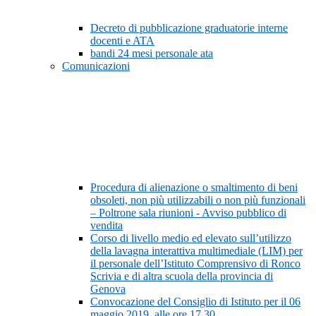
Decreto di pubblicazione graduatorie interne
docenti e ATA
bandi 24 mesi personale ata
Comunicazioni
Procedura di alienazione o smaltimento di beni
obsoleti, non più utilizzabili o non più funzionali
– Poltrone sala riunioni - Avviso pubblico di
vendita
Corso di livello medio ed elevato sull’utilizzo
della lavagna interattiva multimediale (LIM) per
il personale dell’Istituto Comprensivo di Ronco
Scrivia e di altra scuola della provincia di
Genova
Convocazione del Consiglio di Istituto per il 06
maggio 2019, alle ore 17,30.