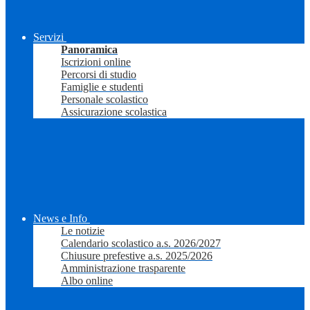
Servizi
Panoramica
Iscrizioni online
Percorsi di studio
Famiglie e studenti
Personale scolastico
Assicurazione scolastica
News e Info
Le notizie
Calendario scolastico a.s. 2026/2027
Chiusure prefestive a.s. 2025/2026
Amministrazione trasparente
Albo online