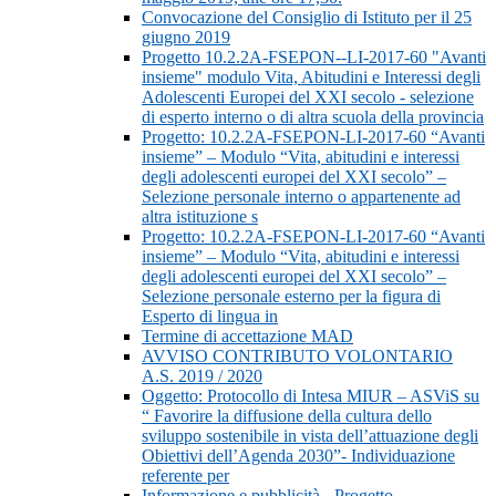
Convocazione del Consiglio di Istituto per il 25
giugno 2019
Progetto 10.2.2A-FSEPON--LI-2017-60 "Avanti
insieme" modulo Vita, Abitudini e Interessi degli
Adolescenti Europei del XXI secolo - selezione
di esperto interno o di altra scuola della provincia
Progetto: 10.2.2A-FSEPON-LI-2017-60 “Avanti
insieme” – Modulo “Vita, abitudini e interessi
degli adolescenti europei del XXI secolo” –
Selezione personale interno o appartenente ad
altra istituzione s
Progetto: 10.2.2A-FSEPON-LI-2017-60 “Avanti
insieme” – Modulo “Vita, abitudini e interessi
degli adolescenti europei del XXI secolo” –
Selezione personale esterno per la figura di
Esperto di lingua in
Termine di accettazione MAD
AVVISO CONTRIBUTO VOLONTARIO
A.S. 2019 / 2020
Oggetto: Protocollo di Intesa MIUR – ASViS su
“ Favorire la diffusione della cultura dello
sviluppo sostenibile in vista dell’attuazione degli
Obiettivi dell’Agenda 2030”- Individuazione
referente per
Informazione e pubblicità - Progetto