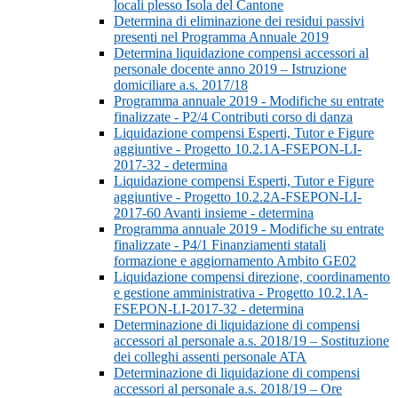
locali plesso Isola del Cantone
Determina di eliminazione dei residui passivi
presenti nel Programma Annuale 2019
Determina liquidazione compensi accessori al
personale docente anno 2019 – Istruzione
domiciliare a.s. 2017/18
Programma annuale 2019 - Modifiche su entrate
finalizzate - P2/4 Contributi corso di danza
Liquidazione compensi Esperti, Tutor e Figure
aggiuntive - Progetto 10.2.1A-FSEPON-LI-
2017-32 - determina
Liquidazione compensi Esperti, Tutor e Figure
aggiuntive - Progetto 10.2.2A-FSEPON-LI-
2017-60 Avanti insieme - determina
Programma annuale 2019 - Modifiche su entrate
finalizzate - P4/1 Finanziamenti statali
formazione e aggiornamento Ambito GE02
Liquidazione compensi direzione, coordinamento
e gestione amministrativa - Progetto 10.2.1A-
FSEPON-LI-2017-32 - determina
Determinazione di liquidazione di compensi
accessori al personale a.s. 2018/19 – Sostituzione
dei colleghi assenti personale ATA
Determinazione di liquidazione di compensi
accessori al personale a.s. 2018/19 – Ore