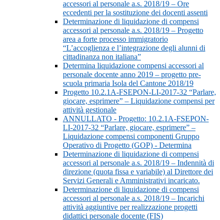
accessori al personale a.s. 2018/19 – Ore
eccedenti per la sostituzione dei docenti assenti
Determinazione di liquidazione di compensi
accessori al personale a.s. 2018/19 – Progetto
area a forte processo immigratorio
“L’accoglienza e l’integrazione degli alunni di
cittadinanza non italiana”
Determina liquidazione compensi accessori al
personale docente anno 2019 – progetto pre-
scuola primaria Isola del Cantone 2018/19
Progetto 10.2.1A-FSEPON-LI-2017-32 “Parlare,
giocare, esprimere” – Liquidazione compensi per
attività gestionale
ANNULLATO - Progetto: 10.2.1A-FSEPON-
LI-2017-32 “Parlare, giocare, esprimere” –
Liquidazione compensi componenti Gruppo
Operativo di Progetto (GOP) - Determina
Determinazione di liquidazione di compensi
accessori al personale a.s. 2018/19 – Indennità di
direzione (quota fissa e variabile) al Direttore dei
Servizi Generali e Amministrativi incaricato.
Determinazione di liquidazione di compensi
accessori al personale a.s. 2018/19 – Incarichi
attività aggiuntive per realizzazione progetti
didattici personale docente (FIS)