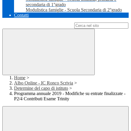
secondaria di 1°grado
Modulistica famiglie - Scuola Secondaria di 2°grado
Contatti
Campo di ricerca per le pagine del sito
Home
>
Albo Online - IC Ronco Scrivia
>
Determine del capo di istituto
>
Programma annuale 2019 - Modifiche su entrate finalizzate -
P2/4 Contributi Esame Trinity