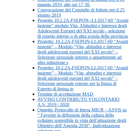
maggio 2019, alle ore 17,30.
Convocazione del Consiglio di Istituto per il 25
giugno 2019
Progetto 10.2.2A-FSEPON--LI-2017-60 "Avanti
insieme" modulo Vita, Abitudini e Interessi degli
Adolescenti Europei del XXI secolo - selezione
di esperto interno o di altra scuola della provincia
Progetto: 10.2.2A-FSEPON-LI-2017-60 “Avanti
insieme” – Modulo “Vita, abitudini e interessi
degli adolescenti europei del XXI secolo” –
Selezione personale interno o appartenente ad
altra istituzione s
Progetto: 10.2.2A-FSEPON-LI-2017-60 “Avanti
insieme” – Modulo “Vita, abitudini e interessi
degli adolescenti europei del XXI secolo” –
Selezione personale esterno per la figura di
Esperto di lingua in
Termine di accettazione MAD
AVVISO CONTRIBUTO VOLONTARIO
A.S. 2019 / 2020
Oggetto: Protocollo di Intesa MIUR – ASViS su
“ Favorire la diffusione della cultura dello
sviluppo sostenibile in vista dell’attuazione degli
Obiettivi dell’Agenda 2030”- Individuazione
referente per