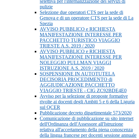
selettiva per l'internalizzazione dei servizi di
pulizie
Selezione due operatori CTS per la sede di
Genova e di un operatore CTS per la sede di La
Spezia
AVVISO PUBBLICO e RICHIESTA
MANIFESTAZIONE INTERESSE PER
PACCHETTO TURISTICO VIAGGIO
TRIESTE A.S. 2019 / 2020
AVVISO PUBBLICO e RICHIESTA
MANIFESTAZIONE INTERESSE PER
NOLEGGIO PULLMAN VIAGGI
ISTRUZIONE A.S. 2019 / 2020
SOSPENSIONE IN AUTOTUTELA
DECISORIA PROCEDIMENTO di
AGGIUDICAZIONE PACCHETTO
VIAGGIO TRIESTE - CIG ZC92BDE4E0
Avviso per la selezione di proposte formative
rivolte ai docenti degli Ambiti 5 e 6 della Liguria
sul QCER
Pubblicazione decreto dipartimentale 573/2020
Comunicazione di pubblicazione su sito internet
dell'Ordinanza dell'Assessore all'Istruzione
relativa all'accertamento della piena conoscenza
della lingua francese per docenti sessione annuale