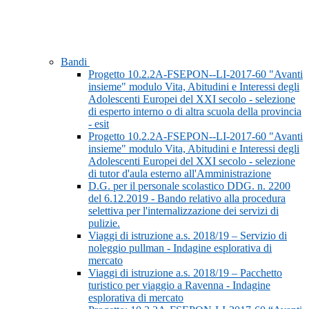
Bandi
Progetto 10.2.2A-FSEPON--LI-2017-60 "Avanti
insieme" modulo Vita, Abitudini e Interessi degli
Adolescenti Europei del XXI secolo - selezione
di esperto interno o di altra scuola della provincia
- esit
Progetto 10.2.2A-FSEPON--LI-2017-60 "Avanti
insieme" modulo Vita, Abitudini e Interessi degli
Adolescenti Europei del XXI secolo - selezione
di tutor d'aula esterno all'Amministrazione
D.G. per il personale scolastico DDG. n. 2200
del 6.12.2019 - Bando relativo alla procedura
selettiva per l'internalizzazione dei servizi di
pulizie.
Viaggi di istruzione a.s. 2018/19 – Servizio di
noleggio pullman - Indagine esplorativa di
mercato
Viaggi di istruzione a.s. 2018/19 – Pacchetto
turistico per viaggio a Ravenna - Indagine
esplorativa di mercato