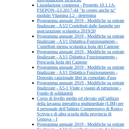
Liquidazione compensi - Progetto 10.1.1A-
FSEPON--LI-2017-44 "Io centro anche tu"
modulo Vitamina L2 - determina
Programma annuale 2019 - Modifiche su entrate
finalizzate - A3/2 Contributi dalle famiglie per
assicurazione scolastica 2019/20
Programma annuale 2019 - Modifiche su entrate
finalizzate - A3/1 Didattica-Funzionamento -
Contributi mensa scolastica Isola del Cantone
Programma annuale 2019 - Modifiche su entrate
finalizzate - A3/1 Didattica Funzionamento -
Prescuola Isola del Cantone
Programma annuale 2019 - Modifiche su entrate
finalizzate - A3/1 Didattica Funzionamento -
Deposito cauzionale libri in comodato d'uso
Programma annuale 2019 - Modifiche su entrate
finalizzate - A5-1 Visite e viaggi di istruzione -
Fondo di solidarietà
Corso di livello medio ed elevato sull’utilizzo
della lavagna interattiva multimediale (LIM) per
il personale dell’Istituto Comprensivo di Ronco
Scrivia e di altra scuola della provincia di
Genova – I
Programma annuale 2019 - Modifiche su entrate