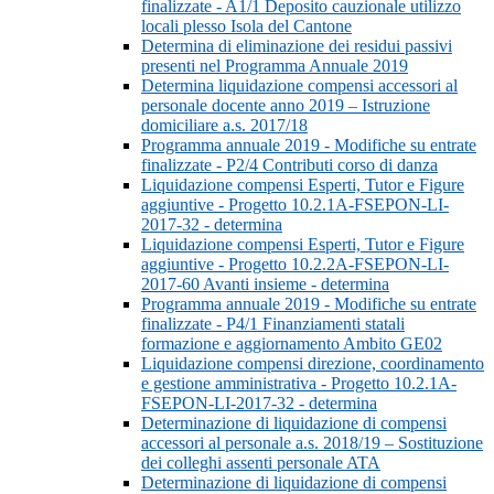
finalizzate - A1/1 Deposito cauzionale utilizzo
locali plesso Isola del Cantone
Determina di eliminazione dei residui passivi
presenti nel Programma Annuale 2019
Determina liquidazione compensi accessori al
personale docente anno 2019 – Istruzione
domiciliare a.s. 2017/18
Programma annuale 2019 - Modifiche su entrate
finalizzate - P2/4 Contributi corso di danza
Liquidazione compensi Esperti, Tutor e Figure
aggiuntive - Progetto 10.2.1A-FSEPON-LI-
2017-32 - determina
Liquidazione compensi Esperti, Tutor e Figure
aggiuntive - Progetto 10.2.2A-FSEPON-LI-
2017-60 Avanti insieme - determina
Programma annuale 2019 - Modifiche su entrate
finalizzate - P4/1 Finanziamenti statali
formazione e aggiornamento Ambito GE02
Liquidazione compensi direzione, coordinamento
e gestione amministrativa - Progetto 10.2.1A-
FSEPON-LI-2017-32 - determina
Determinazione di liquidazione di compensi
accessori al personale a.s. 2018/19 – Sostituzione
dei colleghi assenti personale ATA
Determinazione di liquidazione di compensi