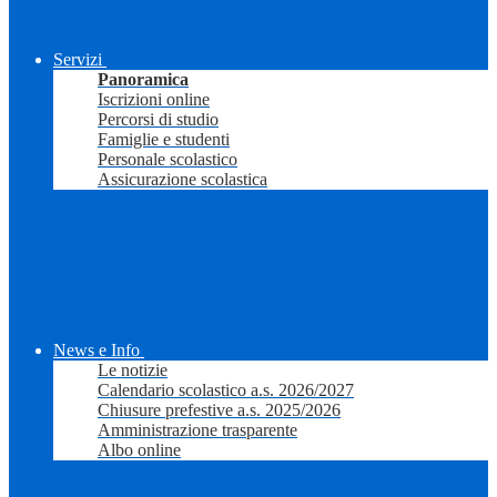
Servizi
Panoramica
Iscrizioni online
Percorsi di studio
Famiglie e studenti
Personale scolastico
Assicurazione scolastica
News e Info
Le notizie
Calendario scolastico a.s. 2026/2027
Chiusure prefestive a.s. 2025/2026
Amministrazione trasparente
Albo online