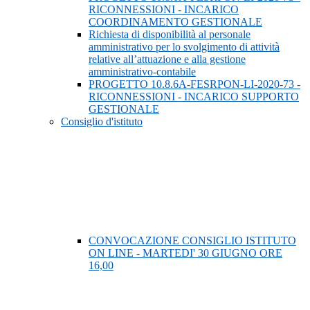
RICONNESSIONI - INCARICO
COORDINAMENTO GESTIONALE
Richiesta di disponibilità al personale
amministrativo per lo svolgimento di attività
relative all’attuazione e alla gestione
amministrativo-contabile
PROGETTO 10.8.6A-FESRPON-LI-2020-73 -
RICONNESSIONI - INCARICO SUPPORTO
GESTIONALE
Consiglio d'istituto
CONVOCAZIONE CONSIGLIO ISTITUTO
ON LINE - MARTEDI' 30 GIUGNO ORE
16,00