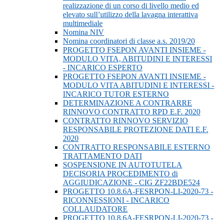
realizzazione di un corso di livello medio ed
elevato sull’utilizzo della lavagna interattiva
multimediale
Nomina NIV
Nomina coordinatori di classe a.s. 2019/20
PROGETTO FSEPON AVANTI INSIEME -
MODULO VITA, ABITUDINI E INTERESSI
- INCARICO ESPERTO
PROGETTO FSEPON AVANTI INSIEME -
MODULO VITA ABITUDINI E INTERESSI -
INCARICO TUTOR ESTERNO
DETERMINAZIONE A CONTRARRE
RINNOVO CONTRATTO RPD E.F. 2020
CONTRATTO RINNOVO SERVIZIO
RESPONSABILE PROTEZIONE DATI E.F.
2020
CONTRATTO RESPONSABILE ESTERNO
TRATTAMENTO DATI
SOSPENSIONE IN AUTOTUTELA
DECISORIA PROCEDIMENTO di
AGGIUDICAZIONE - CIG ZF22BDE524
PROGETTO 10.8.6A-FESRPON-LI-2020-73 -
RICONNESSIONI - INCARICO
COLLAUDATORE
PROGETTO 10.8.6A-FESRPON-LI-2020-73 -