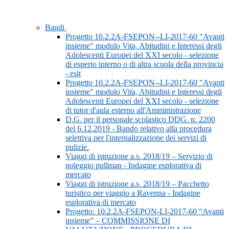
Bandi
Progetto 10.2.2A-FSEPON--LI-2017-60 "Avanti
insieme" modulo Vita, Abitudini e Interessi degli
Adolescenti Europei del XXI secolo - selezione
di esperto interno o di altra scuola della provincia
- esit
Progetto 10.2.2A-FSEPON--LI-2017-60 "Avanti
insieme" modulo Vita, Abitudini e Interessi degli
Adolescenti Europei del XXI secolo - selezione
di tutor d'aula esterno all'Amministrazione
D.G. per il personale scolastico DDG. n. 2200
del 6.12.2019 - Bando relativo alla procedura
selettiva per l'internalizzazione dei servizi di
pulizie.
Viaggi di istruzione a.s. 2018/19 – Servizio di
noleggio pullman - Indagine esplorativa di
mercato
Viaggi di istruzione a.s. 2018/19 – Pacchetto
turistico per viaggio a Ravenna - Indagine
esplorativa di mercato
Progetto: 10.2.2A-FSEPON-LI-2017-60 “Avanti
insieme” – COMMISSIONE DI