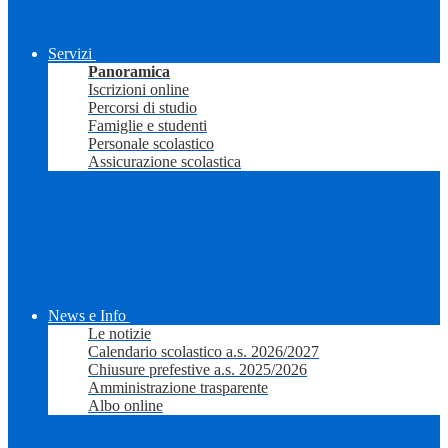
Servizi
Panoramica
Iscrizioni online
Percorsi di studio
Famiglie e studenti
Personale scolastico
Assicurazione scolastica
News e Info
Le notizie
Calendario scolastico a.s. 2026/2027
Chiusure prefestive a.s. 2025/2026
Amministrazione trasparente
Albo online