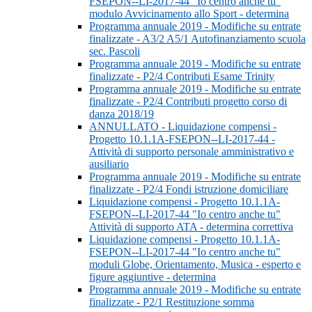
FSEPON--LI-2017-44 "Io centro anche tu"
modulo Avvicinamento allo Sport - determina
Programma annuale 2019 - Modifiche su entrate
finalizzate - A3/2 A5/1 Autofinanziamento scuola
sec. Pascoli
Programma annuale 2019 - Modifiche su entrate
finalizzate - P2/4 Contributi Esame Trinity
Programma annuale 2019 - Modifiche su entrate
finalizzate - P2/4 Contributi progetto corso di
danza 2018/19
ANNULLATO - Liquidazione compensi -
Progetto 10.1.1A-FSEPON--LI-2017-44 -
Attività di supporto personale amministrativo e
ausiliario
Programma annuale 2019 - Modifiche su entrate
finalizzate - P2/4 Fondi istruzione domiciliare
Liquidazione compensi - Progetto 10.1.1A-
FSEPON--LI-2017-44 "Io centro anche tu"
Attività di supporto ATA - determina correttiva
Liquidazione compensi - Progetto 10.1.1A-
FSEPON--LI-2017-44 "Io centro anche tu"
moduli Globe, Orientamento, Musica - esperto e
figure aggiuntive - determina
Programma annuale 2019 - Modifiche su entrate
finalizzate - P2/1 Restituzione somma