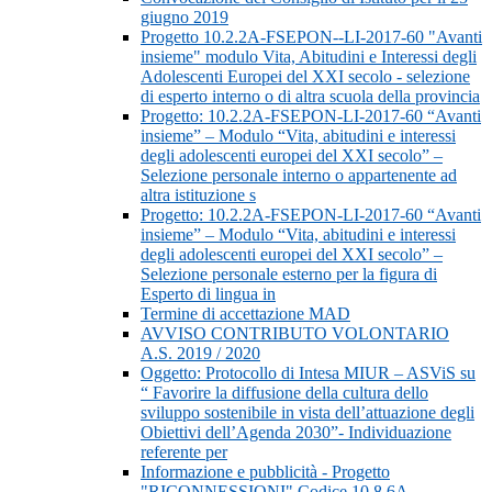
giugno 2019
Progetto 10.2.2A-FSEPON--LI-2017-60 "Avanti
insieme" modulo Vita, Abitudini e Interessi degli
Adolescenti Europei del XXI secolo - selezione
di esperto interno o di altra scuola della provincia
Progetto: 10.2.2A-FSEPON-LI-2017-60 “Avanti
insieme” – Modulo “Vita, abitudini e interessi
degli adolescenti europei del XXI secolo” –
Selezione personale interno o appartenente ad
altra istituzione s
Progetto: 10.2.2A-FSEPON-LI-2017-60 “Avanti
insieme” – Modulo “Vita, abitudini e interessi
degli adolescenti europei del XXI secolo” –
Selezione personale esterno per la figura di
Esperto di lingua in
Termine di accettazione MAD
AVVISO CONTRIBUTO VOLONTARIO
A.S. 2019 / 2020
Oggetto: Protocollo di Intesa MIUR – ASViS su
“ Favorire la diffusione della cultura dello
sviluppo sostenibile in vista dell’attuazione degli
Obiettivi dell’Agenda 2030”- Individuazione
referente per
Informazione e pubblicità - Progetto
"RICONNESSIONI" Codice 10.8.6A