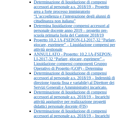
Determinazione di liquidazione di compensi
accessori al personale a.s. 2018/19 – Progetto
area a forte processo immigratorio
“L’accoglienza e l’integrazione degli alunni di
cittadinanza non italiana”
Determina liquidazione compensi accessori al
personale docente anno 2019 – progetto pre-
scuola primaria Isola del Cantone 2018/19
Progetto 10.2.1A-FSEPON-LI-2017-32 “Parlare,
giocare, esprimere” – Liquidazione compensi per
attività gestionale
ANNULLATO - Progetto: 10.2.1A-FSEPON-
LI-2017-32 “Parlare, giocare, esprimere” –
Liquidazione compensi componenti Gruppo
Operativo di Progetto (GOP) - Determina
Determinazione di liquidazione di compensi
accessori al personale a.s. 2018/19 – Indennità di
direzione (quota fissa e variabile) al Direttore dei
Servizi Generali e Amministrativi incaricato.
Determinazione di liquidazione di compensi
accessori al personale a.s. 2018/19 – Incarichi
attività aggiuntive per realizzazione progetti
didattici personale docente (FIS)
Determinazione di liquidazione di compensi
accessori al personale a.s. 2018/19 – Incarichi