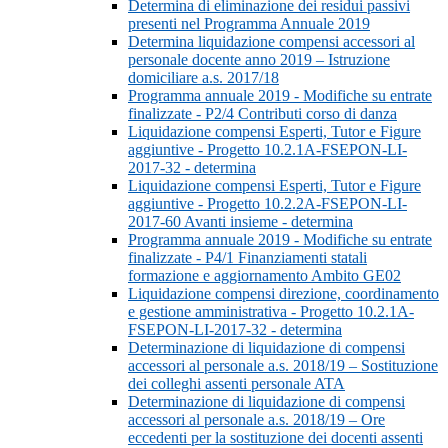
Determina di eliminazione dei residui passivi
presenti nel Programma Annuale 2019
Determina liquidazione compensi accessori al
personale docente anno 2019 – Istruzione
domiciliare a.s. 2017/18
Programma annuale 2019 - Modifiche su entrate
finalizzate - P2/4 Contributi corso di danza
Liquidazione compensi Esperti, Tutor e Figure
aggiuntive - Progetto 10.2.1A-FSEPON-LI-
2017-32 - determina
Liquidazione compensi Esperti, Tutor e Figure
aggiuntive - Progetto 10.2.2A-FSEPON-LI-
2017-60 Avanti insieme - determina
Programma annuale 2019 - Modifiche su entrate
finalizzate - P4/1 Finanziamenti statali
formazione e aggiornamento Ambito GE02
Liquidazione compensi direzione, coordinamento
e gestione amministrativa - Progetto 10.2.1A-
FSEPON-LI-2017-32 - determina
Determinazione di liquidazione di compensi
accessori al personale a.s. 2018/19 – Sostituzione
dei colleghi assenti personale ATA
Determinazione di liquidazione di compensi
accessori al personale a.s. 2018/19 – Ore
eccedenti per la sostituzione dei docenti assenti