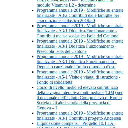
modulo Vitamina L2 - determina
Programma annuale 2019 - Modifiche su entrate
finalizzate - A3/2 Contributi dalle famiglie per
assicurazione scolastica 2019/20
Programma annuale 2019 - Modifiche su entrate
finalizzate - A3/1 Didattica-Funzionamento -
Contributi mensa scolastica Isola del Cantone
Programma annuale 2019 - Modifiche su entrate
finalizzate - A3/1 Didattica Funzionamento -
Prescuola Isola del Cantone
Programma annuale 2019 - Modifiche su entrate
finalizzate - A3/1 Didattica Funzionamento -
Deposito cauzionale libri in comodato d'uso
Programma annuale 2019 - Modifiche su entrate
finalizzate - A5-1 Visite e viaggi di istruzione -
Fondo di solidarietà
Corso di livello medio ed elevato sull’utilizzo
della lavagna interattiva multimediale (LIM) per
il personale dell’Istituto Comprensivo di Ronco
Scrivia e di altra scuola della provincia di
Genova – I
Programma annuale 2019 - Modifiche su entrate
finalizzate - A3/1 Contributi progetto Andersen
Liquidazione compensi - Progetto 10.1.1A-