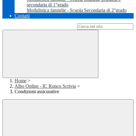
secondaria di 1°grado
Modulistica famiglie - Scuola Secondaria di 2°grado
Contatti
Campo di ricerca per le pagine del sito
Home
>
Albo Online - IC Ronco Scrivia
>
Condizioni assicurative