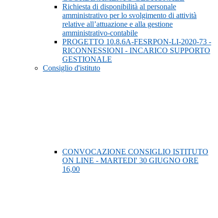
Richiesta di disponibilità al personale
amministrativo per lo svolgimento di attività
relative all’attuazione e alla gestione
amministrativo-contabile
PROGETTO 10.8.6A-FESRPON-LI-2020-73 -
RICONNESSIONI - INCARICO SUPPORTO
GESTIONALE
Consiglio d'istituto
CONVOCAZIONE CONSIGLIO ISTITUTO
ON LINE - MARTEDI' 30 GIUGNO ORE
16,00