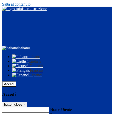
Salta al contenuto
Italiano
Italiano
English
Deutsch
Français
Español
Accedi
Accedi
button close
×
Nome Utente