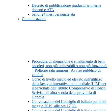
Decreto di pubblicazione graduatorie interne
docenti e ATA
bandi 24 mesi personale ata
Comunicazioni
Procedura di alienazione o smaltimento di beni
obsoleti, non più utilizzabili o non più funzionali
– Poltrone sala riunioni - Avviso pubblico di
vendita
Corso di livello medio ed elevato sull’utilizzo
della lavagna interattiva multimediale (LIM) per
il personale dell’Istituto Comprensivo di Ronco
Scrivia e di altra scuola della provincia di
Genova
Convocazione del Consiglio di Istituto per il 06
maggio 2019, alle ore 17,30.
Convocazione del Consiglio di Istituto per il 25