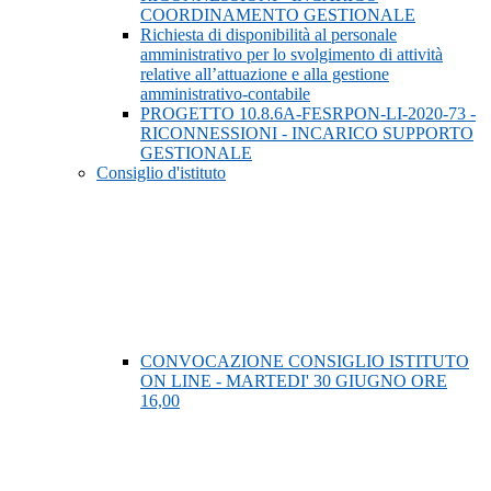
COORDINAMENTO GESTIONALE
Richiesta di disponibilità al personale
amministrativo per lo svolgimento di attività
relative all’attuazione e alla gestione
amministrativo-contabile
PROGETTO 10.8.6A-FESRPON-LI-2020-73 -
RICONNESSIONI - INCARICO SUPPORTO
GESTIONALE
Consiglio d'istituto
CONVOCAZIONE CONSIGLIO ISTITUTO
ON LINE - MARTEDI' 30 GIUGNO ORE
16,00