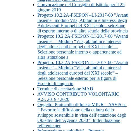
Convocazione del Consiglio di Istituto per il 25
giugno 2019
Progetto 10.2.2A-FSEPON--LI-2017-60 "Avanti
insieme" modulo Vita, Abitudini e Interessi degli
Adolescenti Europei del XXI secolo - selezione
di esperto interno o di altra scuola della provincia
Progetto: 10.2.2A-FSEPON-LI-2017-60 “Avanti
insieme” – Modulo “Vita, abitudini e interessi
degli adolescenti europei del XXI secolo” –
Selezione personale interno o appartenente ad
altra istituzione s
Progetto: 10.2.2A-FSEPON-LI-2017-60 “Avanti
insieme” – Modulo “Vita, abitudini e interessi
degli adolescenti europei del XXI secolo” –
Selezione personale esterno per la figura di
Esperto di lingua in
Termine di accettazione MAD
AVVISO CONTRIBUTO VOLONTARIO
A.S. 2019 / 2020
Oggetto: Protocollo di Intesa MIUR – ASViS su
“ Favorire la diffusione della cultura dello
sviluppo sostenibile in vista dell’attuazione degli
Obiettivi dell’Agenda 2030”- Individuazione
referente per
Informazione e pubblicità - Progetto