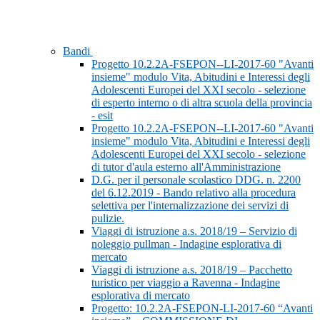
Bandi
Progetto 10.2.2A-FSEPON--LI-2017-60 "Avanti
insieme" modulo Vita, Abitudini e Interessi degli
Adolescenti Europei del XXI secolo - selezione
di esperto interno o di altra scuola della provincia
- esit
Progetto 10.2.2A-FSEPON--LI-2017-60 "Avanti
insieme" modulo Vita, Abitudini e Interessi degli
Adolescenti Europei del XXI secolo - selezione
di tutor d'aula esterno all'Amministrazione
D.G. per il personale scolastico DDG. n. 2200
del 6.12.2019 - Bando relativo alla procedura
selettiva per l'internalizzazione dei servizi di
pulizie.
Viaggi di istruzione a.s. 2018/19 – Servizio di
noleggio pullman - Indagine esplorativa di
mercato
Viaggi di istruzione a.s. 2018/19 – Pacchetto
turistico per viaggio a Ravenna - Indagine
esplorativa di mercato
Progetto: 10.2.2A-FSEPON-LI-2017-60 “Avanti