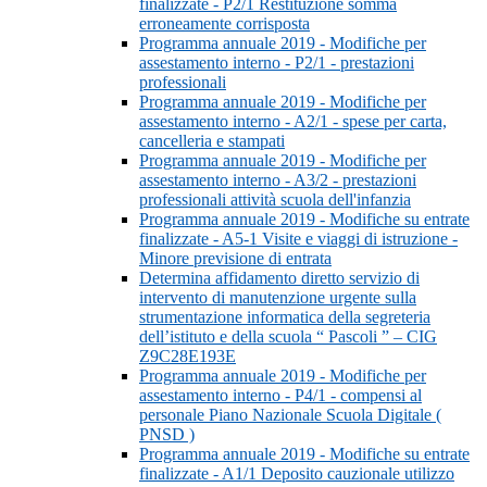
finalizzate - P2/1 Restituzione somma
erroneamente corrisposta
Programma annuale 2019 - Modifiche per
assestamento interno - P2/1 - prestazioni
professionali
Programma annuale 2019 - Modifiche per
assestamento interno - A2/1 - spese per carta,
cancelleria e stampati
Programma annuale 2019 - Modifiche per
assestamento interno - A3/2 - prestazioni
professionali attività scuola dell'infanzia
Programma annuale 2019 - Modifiche su entrate
finalizzate - A5-1 Visite e viaggi di istruzione -
Minore previsione di entrata
Determina affidamento diretto servizio di
intervento di manutenzione urgente sulla
strumentazione informatica della segreteria
dell’istituto e della scuola “ Pascoli ” – CIG
Z9C28E193E
Programma annuale 2019 - Modifiche per
assestamento interno - P4/1 - compensi al
personale Piano Nazionale Scuola Digitale (
PNSD )
Programma annuale 2019 - Modifiche su entrate
finalizzate - A1/1 Deposito cauzionale utilizzo