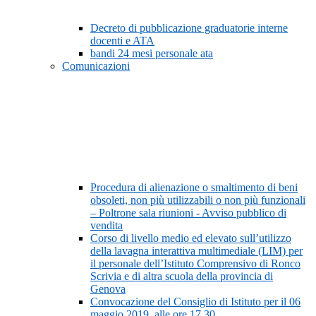
Decreto di pubblicazione graduatorie interne
docenti e ATA
bandi 24 mesi personale ata
Comunicazioni
Procedura di alienazione o smaltimento di beni
obsoleti, non più utilizzabili o non più funzionali
– Poltrone sala riunioni - Avviso pubblico di
vendita
Corso di livello medio ed elevato sull’utilizzo
della lavagna interattiva multimediale (LIM) per
il personale dell’Istituto Comprensivo di Ronco
Scrivia e di altra scuola della provincia di
Genova
Convocazione del Consiglio di Istituto per il 06
maggio 2019, alle ore 17,30.