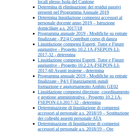
locali plesso Isola del Cantone
Determina di eliminazione dei residui passivi
presenti nel Programma Annuale 2019
Determina liquidazione compensi accessori al
personale docente anno 2019 – Istruzione
domiciliare a.s. 2017/18
Programma annuale 2019 - Modifiche su entrate
finalizzate - P2/4 Contributi corso di danza
Liquidazione compensi Esperti, Tutor e Figure
aggiuntive - Progetto 10.2.1A-FSEPON-LI-
2017-32 - determina
Liquidazione compensi Esperti, Tutor e Figure
aggiuntive - Progetto 10.2.2A-FSEPON-LI-
2017-60 Avanti insieme - determina
Programma annuale 2019 - Modifiche su entrate
finalizzate - P4/1 Finanziamenti statali
formazione e aggiornamento Ambito GE02
Liquidazione compensi direzione, coordinamento
e gestione amministrativa - Progetto 10.2.1A-
FSEPON-LI-2017-32 - determina
Determinazione di liquidazione di compensi
accessori al personale a.s. 2018/19 – Sostituzione
dei colleghi assenti personale ATA
Determinazione di liquidazione di compensi
accessori al personale a.s. 2018/19 – Ore