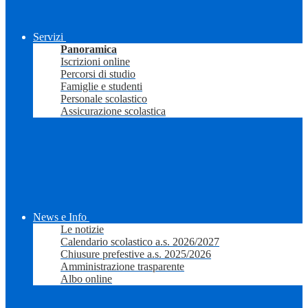
Servizi
Panoramica
Iscrizioni online
Percorsi di studio
Famiglie e studenti
Personale scolastico
Assicurazione scolastica
News e Info
Le notizie
Calendario scolastico a.s. 2026/2027
Chiusure prefestive a.s. 2025/2026
Amministrazione trasparente
Albo online