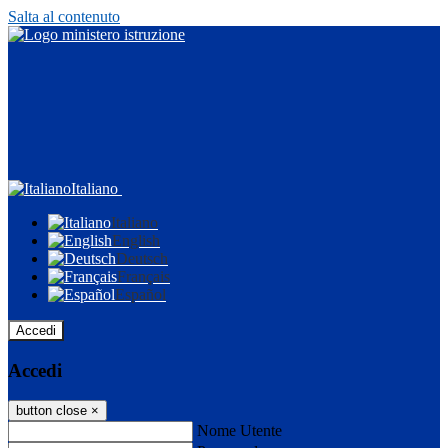
Salta al contenuto
Italiano
Italiano
English
Deutsch
Français
Español
Accedi
Accedi
button close
×
Nome Utente