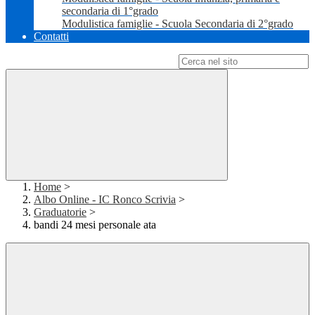
secondaria di 1°grado
Modulistica famiglie - Scuola Secondaria di 2°grado
Contatti
Campo di ricerca per le pagine del sito
Home
>
Albo Online - IC Ronco Scrivia
>
Graduatorie
>
bandi 24 mesi personale ata