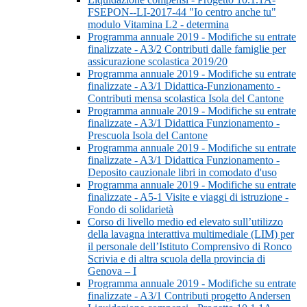
FSEPON--LI-2017-44 "Io centro anche tu"
modulo Vitamina L2 - determina
Programma annuale 2019 - Modifiche su entrate
finalizzate - A3/2 Contributi dalle famiglie per
assicurazione scolastica 2019/20
Programma annuale 2019 - Modifiche su entrate
finalizzate - A3/1 Didattica-Funzionamento -
Contributi mensa scolastica Isola del Cantone
Programma annuale 2019 - Modifiche su entrate
finalizzate - A3/1 Didattica Funzionamento -
Prescuola Isola del Cantone
Programma annuale 2019 - Modifiche su entrate
finalizzate - A3/1 Didattica Funzionamento -
Deposito cauzionale libri in comodato d'uso
Programma annuale 2019 - Modifiche su entrate
finalizzate - A5-1 Visite e viaggi di istruzione -
Fondo di solidarietà
Corso di livello medio ed elevato sull’utilizzo
della lavagna interattiva multimediale (LIM) per
il personale dell’Istituto Comprensivo di Ronco
Scrivia e di altra scuola della provincia di
Genova – I
Programma annuale 2019 - Modifiche su entrate
finalizzate - A3/1 Contributi progetto Andersen