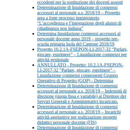
eccedenti per la sostituzione dei docenti assenti
Determinazione di liquidazione di compensi
accessori al personale a.s. 2018/19 – Progetto
area a forte processo immigratorio
“L’accoglienza e l’integrazione degli alunni di
cittadinanza non italiana”
Determina liquidazione compensi accessori al
personale docente anno 2019 – progetto pre-
scuola primaria Isola del Cantone 2018/19
Progetto 10.2.1A-FSEPON-LI-2017-32 “Parlare,
giocare, esprimere” – Liquidazione compensi per
attività gestionale
ANNULLATO - Progetto: 10.2.1A-FSEPON-
LI-2017-32 “Parlare, giocare, esprimere” –
Liquidazione compensi componenti Gruppo
Operativo di Progetto (GOP) - Determina
Determinazione di liquidazione di compensi
accessori al personale a.s. 2018/19 – Indennità di
direzione (quota fissa e variabile) al Direttore dei
Servizi Generali e Amministrativi incaricato.
Determinazione di liquidazione di compensi
accessori al personale a.s. 2018/19 – Incarichi
attività aggiuntive per realizzazione progetti
didattici personale docente (FIS)
Determinazione di liquidazione di compensi