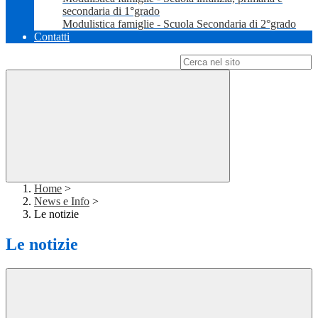
secondaria di 1°grado
Modulistica famiglie - Scuola Secondaria di 2°grado
Contatti
Campo di ricerca per le pagine del sito
Home
>
News e Info
>
Le notizie
Le notizie