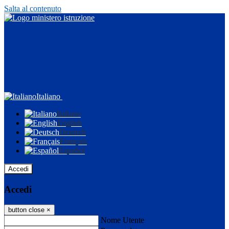
Salta al contenuto
Italiano
Italiano
English
Deutsch
Français
Español
Accedi
Accedi
button close
×
Nome Utente