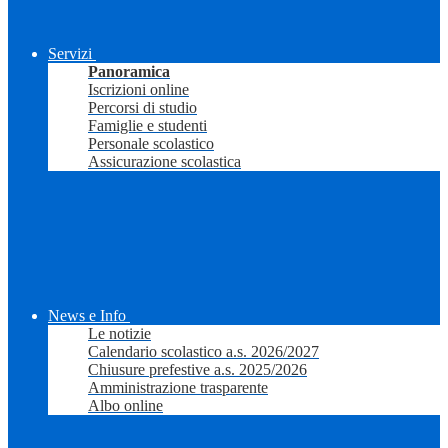
Servizi
Panoramica
Iscrizioni online
Percorsi di studio
Famiglie e studenti
Personale scolastico
Assicurazione scolastica
News e Info
Le notizie
Calendario scolastico a.s. 2026/2027
Chiusure prefestive a.s. 2025/2026
Amministrazione trasparente
Albo online