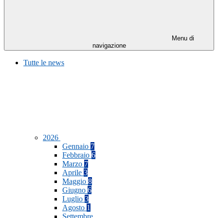
Menu di
navigazione
Tutte le news
2026
Gennaio
7
Febbraio
6
Marzo
7
Aprile
3
Maggio
8
Giugno
6
Luglio
3
Agosto
1
Settembre