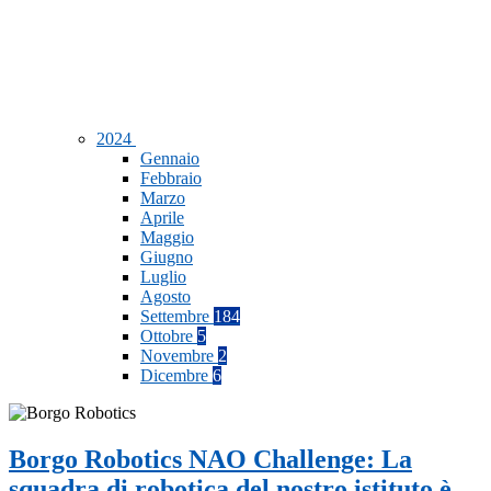
2024
Gennaio
Febbraio
Marzo
Aprile
Maggio
Giugno
Luglio
Agosto
Settembre
184
Ottobre
5
Novembre
2
Dicembre
6
Borgo Robotics NAO Challenge: La
squadra di robotica del nostro istituto è