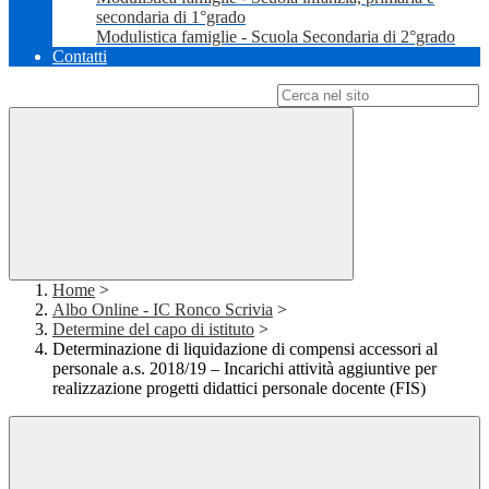
secondaria di 1°grado
Modulistica famiglie - Scuola Secondaria di 2°grado
Contatti
Campo di ricerca per le pagine del sito
Home
>
Albo Online - IC Ronco Scrivia
>
Determine del capo di istituto
>
Determinazione di liquidazione di compensi accessori al
personale a.s. 2018/19 – Incarichi attività aggiuntive per
realizzazione progetti didattici personale docente (FIS)