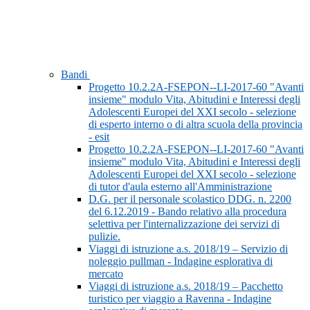
Bandi
Progetto 10.2.2A-FSEPON--LI-2017-60 "Avanti
insieme" modulo Vita, Abitudini e Interessi degli
Adolescenti Europei del XXI secolo - selezione
di esperto interno o di altra scuola della provincia
- esit
Progetto 10.2.2A-FSEPON--LI-2017-60 "Avanti
insieme" modulo Vita, Abitudini e Interessi degli
Adolescenti Europei del XXI secolo - selezione
di tutor d'aula esterno all'Amministrazione
D.G. per il personale scolastico DDG. n. 2200
del 6.12.2019 - Bando relativo alla procedura
selettiva per l'internalizzazione dei servizi di
pulizie.
Viaggi di istruzione a.s. 2018/19 – Servizio di
noleggio pullman - Indagine esplorativa di
mercato
Viaggi di istruzione a.s. 2018/19 – Pacchetto
turistico per viaggio a Ravenna - Indagine