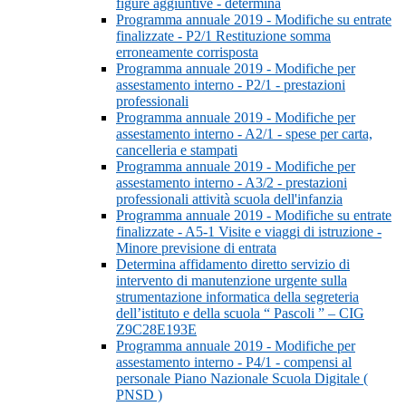
figure aggiuntive - determina
Programma annuale 2019 - Modifiche su entrate
finalizzate - P2/1 Restituzione somma
erroneamente corrisposta
Programma annuale 2019 - Modifiche per
assestamento interno - P2/1 - prestazioni
professionali
Programma annuale 2019 - Modifiche per
assestamento interno - A2/1 - spese per carta,
cancelleria e stampati
Programma annuale 2019 - Modifiche per
assestamento interno - A3/2 - prestazioni
professionali attività scuola dell'infanzia
Programma annuale 2019 - Modifiche su entrate
finalizzate - A5-1 Visite e viaggi di istruzione -
Minore previsione di entrata
Determina affidamento diretto servizio di
intervento di manutenzione urgente sulla
strumentazione informatica della segreteria
dell’istituto e della scuola “ Pascoli ” – CIG
Z9C28E193E
Programma annuale 2019 - Modifiche per
assestamento interno - P4/1 - compensi al
personale Piano Nazionale Scuola Digitale (
PNSD )