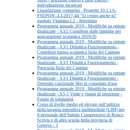
individuazione incaricati
Liquidazione compensi - Progetto 10.1.1A-
FSEPON--LI-2017-44 "Io centro anche tu"
modulo Vitamina L2 - determina
Programma annuale 2019 - Modifiche su entrate
finalizzate - A3/2 Contributi dalle famiglie per
assicurazione scolastica 2019/20
Programma annuale 2019 - Modifiche su entrate
finalizzate - A3/1 Didattica-Funzionamento -
Contributi mensa scolastica Isola del Cantone
Programma annuale 2019 - Modifiche su entrate
finalizzate - A3/1 Didattica Funzionamento -
Prescuola Isola del Cantone
Programma annuale 2019 - Modifiche su entrate
finalizzate - A3/1 Didattica Funzionamento -
Deposito cauzionale libri in comodato d'uso
Programma annuale 2019 - Modifiche su entrate
finalizzate - A5-1 Visite e viaggi di istruzione -
Fondo di solidarietà
Corso di livello medio ed elevato sull’utilizzo
della lavagna interattiva multimediale (LIM) per
il personale dell’Istituto Comprensivo di Ronco
Scrivia e di altra scuola della provincia di
Genova – I