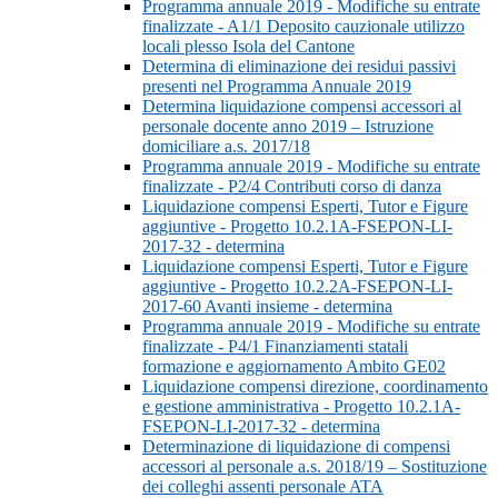
Programma annuale 2019 - Modifiche su entrate
finalizzate - A1/1 Deposito cauzionale utilizzo
locali plesso Isola del Cantone
Determina di eliminazione dei residui passivi
presenti nel Programma Annuale 2019
Determina liquidazione compensi accessori al
personale docente anno 2019 – Istruzione
domiciliare a.s. 2017/18
Programma annuale 2019 - Modifiche su entrate
finalizzate - P2/4 Contributi corso di danza
Liquidazione compensi Esperti, Tutor e Figure
aggiuntive - Progetto 10.2.1A-FSEPON-LI-
2017-32 - determina
Liquidazione compensi Esperti, Tutor e Figure
aggiuntive - Progetto 10.2.2A-FSEPON-LI-
2017-60 Avanti insieme - determina
Programma annuale 2019 - Modifiche su entrate
finalizzate - P4/1 Finanziamenti statali
formazione e aggiornamento Ambito GE02
Liquidazione compensi direzione, coordinamento
e gestione amministrativa - Progetto 10.2.1A-
FSEPON-LI-2017-32 - determina
Determinazione di liquidazione di compensi
accessori al personale a.s. 2018/19 – Sostituzione
dei colleghi assenti personale ATA