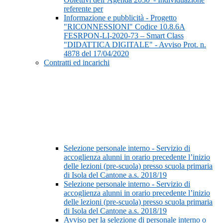
referente per
Informazione e pubblicità - Progetto
"RICONNESSIONI" Codice 10.8.6A
FESRPON-LI-2020-73 – Smart Class
"DIDATTICA DIGITALE" - Avviso Prot. n.
4878 del 17/04/2020
Contratti ed incarichi
Selezione personale interno - Servizio di
accoglienza alunni in orario precedente l’inizio
delle lezioni (pre-scuola) presso scuola primaria
di Isola del Cantone a.s. 2018/19
Selezione personale interno - Servizio di
accoglienza alunni in orario precedente l’inizio
delle lezioni (pre-scuola) presso scuola primaria
di Isola del Cantone a.s. 2018/19
Avviso per la selezione di personale interno o