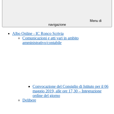
Menu di
navigazione
Albo Online - IC Ronco Scrivia
Comunicazioni e atti vari in ambito
amministrativo/contabile
Convocazione del Consiglio di Istituto per il 06
maggio 2019, alle ore 17,30 – Integrazione
ordine del giorno
Delibere