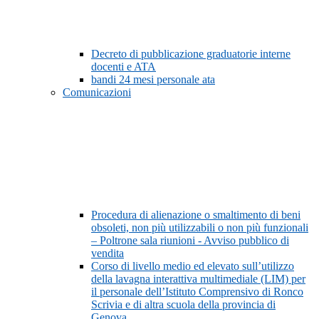
Decreto di pubblicazione graduatorie interne
docenti e ATA
bandi 24 mesi personale ata
Comunicazioni
Procedura di alienazione o smaltimento di beni
obsoleti, non più utilizzabili o non più funzionali
– Poltrone sala riunioni - Avviso pubblico di
vendita
Corso di livello medio ed elevato sull’utilizzo
della lavagna interattiva multimediale (LIM) per
il personale dell’Istituto Comprensivo di Ronco
Scrivia e di altra scuola della provincia di
Genova