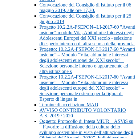
Convocazione del Consiglio di Istituto per il 06
maggio 2019, alle ore 17,30.
Convocazione del Consiglio di Istituto per il 25
giugno 2019
Progetto 10.2.2A-FSEPON--LI-2017-60 "Avanti
insieme" modulo Vita, Abitudini e Interessi degli
Adolescenti Europei del XXI secolo - selezione
di esperto interno o di altra scuola della provincia
Progetto: 10.2.2A-FSEPON-LI-2017-60 “Avanti
insieme” – Modulo “Vita, abitudini e interessi
degli adolescenti europei del XXI secolo” –
Selezione personale interno o appartenente ad
altra istituzione s
Progetto: 10.2.2A-FSEPON-LI-2017-60 “Avanti
insieme” – Modulo “Vita, abitudini e interessi
degli adolescenti europei del XXI secolo” –
Selezione personale esterno per la figura di
Esperto di lingua in
Termine di accettazione MAD
AVVISO CONTRIBUTO VOLONTARIO
A.S. 2019 / 2020
Oggetto: Protocollo di Intesa MIUR – ASViS su
“ Favorire la diffusione della cultura dello
sviluppo sostenibile in vista dell’attuazione degli
Obiettivi dell’Agenda 2030”- Individuazione