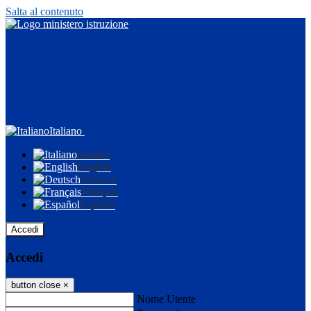
Salta al contenuto
Italiano
Italiano
English
Deutsch
Français
Español
Accedi
Accedi
button close
×
Nome Utente