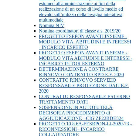
estraneo all'amministrazione ai fini della
realizzazione di un corso di livello medio ed
elevato sull’utilizzo della lavagna interattiva
multimediale
Nomina NIV
Nomina coordinatori di classe a.s. 2019/20
PROGETTO FSEPON AVANTI INSIEME -
MODULO VITA, ABITUDINI E INTERESSI
- INCARICO ESPERTO
PROGETTO FSEPON AVANTI INSIEME -
MODULO VITA ABITUDINI E INTERESSI -
INCARICO TUTOR ESTERNO
DETERMINAZIONE A CONTRARRE
RINNOVO CONTRATTO RPD E.F. 2020
CONTRATTO RINNOVO SERVIZIO
RESPONSABILE PROTEZIONE DATI E.F.
2020
CONTRATTO RESPONSABILE ESTERNO
TRATTAMENTO DATI
SOSPENSIONE IN AUTOTUTELA
DECISORIA PROCEDIMENTO di
AGGIUDICAZIONE - CIG ZF22BDE524
PROGETTO 10.8.6A-FESRPON-LI-2020-73 -
RICONNESSIONI - INCARICO
COLLAUDATORE