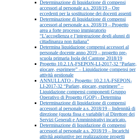
Determinazione di liquidazione di compensi
accessori al personale a.s. 2018/19 – Ore
eccedenti per la sostituzione dei docenti assenti
Determinazione di liquidazione di compensi
accessori al personale a.s. 2018/19 – Progetto
area a forte processo immigratorio
“L’accoglienza e l’integrazione degli alunni di
cittadinanza non italiana”
Determina liquidazione compensi accessori al
personale docente anno 2019 – progetto pre-
scuola primaria Isola del Cantone 2018/19
Progetto 10.2.1A-FSEPON-LI-2017-32 “Parlare,
giocare, esprimere” – Liquidazione compensi per
attività gestionale
ANNULLATO - Progetto: 10.2.1A-FSEPON-
LI-2017-32 “Parlare, giocare, esprimere” –
Liquidazione compensi componenti Gruppo
Operativo di Progetto (GOP) - Determina
Determinazione di liquidazione di compensi
accessori al personale a.s. 2018/19 – Indennità di
direzione (quota fissa e variabile) al Direttore dei
Servizi Generali e Amministrativi incaricato.
Determinazione di liquidazione di compensi
accessori al personale a.s. 2018/19 – Incarichi
attività aggiuntive per realizzazione progetti