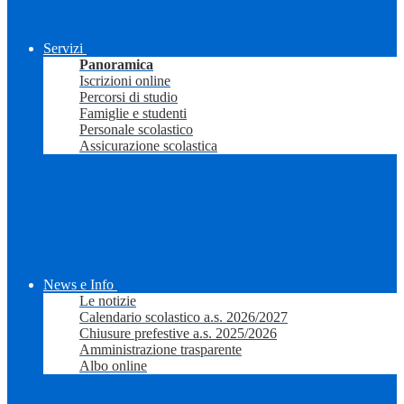
Servizi
Panoramica
Iscrizioni online
Percorsi di studio
Famiglie e studenti
Personale scolastico
Assicurazione scolastica
News e Info
Le notizie
Calendario scolastico a.s. 2026/2027
Chiusure prefestive a.s. 2025/2026
Amministrazione trasparente
Albo online