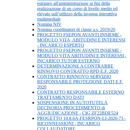
estraneo all'amministrazione ai fini della
realizzazione di un corso di livello medio ed
elevato sull’utilizzo della lavagna interattiva
multimediale
Nomina NIV
Nomina coordinatori di classe a.s. 2019/20
PROGETTO FSEPON AVANTI INSIEME -
MODULO VITA, ABITUDINI E INTERESSI
- INCARICO ESPERTO
PROGETTO FSEPON AVANTI INSIEME -
MODULO VITA ABITUDINI E INTERESSI -
INCARICO TUTOR ESTERNO
DETERMINAZIONE A CONTRARRE
RINNOVO CONTRATTO RPD E.F. 2020
CONTRATTO RINNOVO SERVIZIO
RESPONSABILE PROTEZIONE DATI E.F.
2020
CONTRATTO RESPONSABILE ESTERNO
TRATTAMENTO DATI
SOSPENSIONE IN AUTOTUTELA
DECISORIA PROCEDIMENTO di
AGGIUDICAZIONE - CIG ZF22BDE524
PROGETTO 10.8.6A-FESRPON-LI-2020-73 -
RICONNESSIONI - INCARICO
COLLAUDATORE