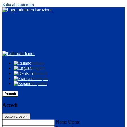
Salta al contenuto
Italiano
Italiano
English
Deutsch
Français
Español
Accedi
Accedi
button close
×
Nome Utente