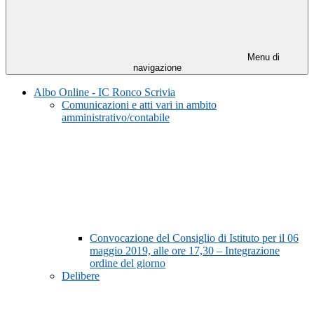
Menu di
navigazione
Albo Online - IC Ronco Scrivia
Comunicazioni e atti vari in ambito
amministrativo/contabile
Convocazione del Consiglio di Istituto per il 06
maggio 2019, alle ore 17,30 – Integrazione
ordine del giorno
Delibere