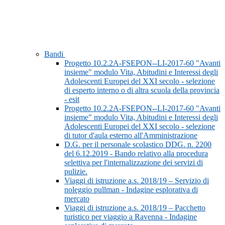
Bandi
Progetto 10.2.2A-FSEPON--LI-2017-60 "Avanti
insieme" modulo Vita, Abitudini e Interessi degli
Adolescenti Europei del XXI secolo - selezione
di esperto interno o di altra scuola della provincia
- esit
Progetto 10.2.2A-FSEPON--LI-2017-60 "Avanti
insieme" modulo Vita, Abitudini e Interessi degli
Adolescenti Europei del XXI secolo - selezione
di tutor d'aula esterno all'Amministrazione
D.G. per il personale scolastico DDG. n. 2200
del 6.12.2019 - Bando relativo alla procedura
selettiva per l'internalizzazione dei servizi di
pulizie.
Viaggi di istruzione a.s. 2018/19 – Servizio di
noleggio pullman - Indagine esplorativa di
mercato
Viaggi di istruzione a.s. 2018/19 – Pacchetto
turistico per viaggio a Ravenna - Indagine