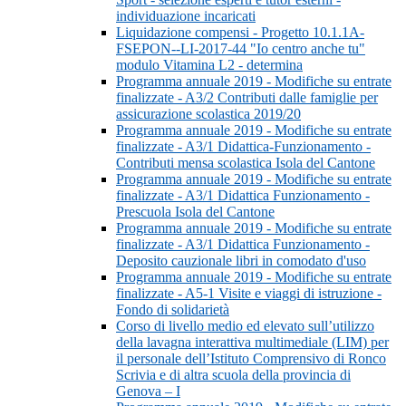
individuazione incaricati
Liquidazione compensi - Progetto 10.1.1A-
FSEPON--LI-2017-44 "Io centro anche tu"
modulo Vitamina L2 - determina
Programma annuale 2019 - Modifiche su entrate
finalizzate - A3/2 Contributi dalle famiglie per
assicurazione scolastica 2019/20
Programma annuale 2019 - Modifiche su entrate
finalizzate - A3/1 Didattica-Funzionamento -
Contributi mensa scolastica Isola del Cantone
Programma annuale 2019 - Modifiche su entrate
finalizzate - A3/1 Didattica Funzionamento -
Prescuola Isola del Cantone
Programma annuale 2019 - Modifiche su entrate
finalizzate - A3/1 Didattica Funzionamento -
Deposito cauzionale libri in comodato d'uso
Programma annuale 2019 - Modifiche su entrate
finalizzate - A5-1 Visite e viaggi di istruzione -
Fondo di solidarietà
Corso di livello medio ed elevato sull’utilizzo
della lavagna interattiva multimediale (LIM) per
il personale dell’Istituto Comprensivo di Ronco
Scrivia e di altra scuola della provincia di
Genova – I