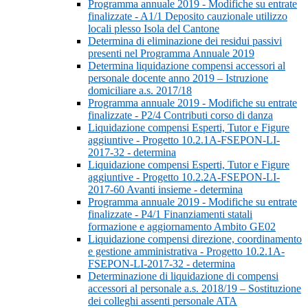
Programma annuale 2019 - Modifiche su entrate
finalizzate - A1/1 Deposito cauzionale utilizzo
locali plesso Isola del Cantone
Determina di eliminazione dei residui passivi
presenti nel Programma Annuale 2019
Determina liquidazione compensi accessori al
personale docente anno 2019 – Istruzione
domiciliare a.s. 2017/18
Programma annuale 2019 - Modifiche su entrate
finalizzate - P2/4 Contributi corso di danza
Liquidazione compensi Esperti, Tutor e Figure
aggiuntive - Progetto 10.2.1A-FSEPON-LI-
2017-32 - determina
Liquidazione compensi Esperti, Tutor e Figure
aggiuntive - Progetto 10.2.2A-FSEPON-LI-
2017-60 Avanti insieme - determina
Programma annuale 2019 - Modifiche su entrate
finalizzate - P4/1 Finanziamenti statali
formazione e aggiornamento Ambito GE02
Liquidazione compensi direzione, coordinamento
e gestione amministrativa - Progetto 10.2.1A-
FSEPON-LI-2017-32 - determina
Determinazione di liquidazione di compensi
accessori al personale a.s. 2018/19 – Sostituzione
dei colleghi assenti personale ATA