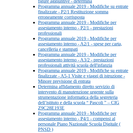
figure aggiuntive - determina
Programma annuale 2019 - Modifiche su entrate
finalizzate - P2/1 Restituzione somma
erroneamente corrisposta
Programma annuale 2019 - Modifiche per
assestamento interno - P2/1 - prestazioni
professionali
Programma annuale 2019 - Modifiche per
assestamento interno - A2/1 - spese per carta,
cancelleria e stampati
Programma annuale 2019 - Modifiche per
assestamento interno - A3/2 - prestazioni
professionali attività scuola dell'infanzia
Programma annuale 2019 - Modifiche su entrate
finalizzate - A5-1 Visite e viaggi di istruzione -
Minore previsione di entrata
Determina affidamento diretto servizio di
intervento di manutenzione urgente sulla
strumentazione informatica della segreteria
dell’istituto e della scuola “ Pascoli ” – CIG
Z9C28E193E
Programma annuale 2019 - Modifiche per
assestamento interno - P4/1 - compensi al
personale Piano Nazionale Scuola Digitale (
PNSD )