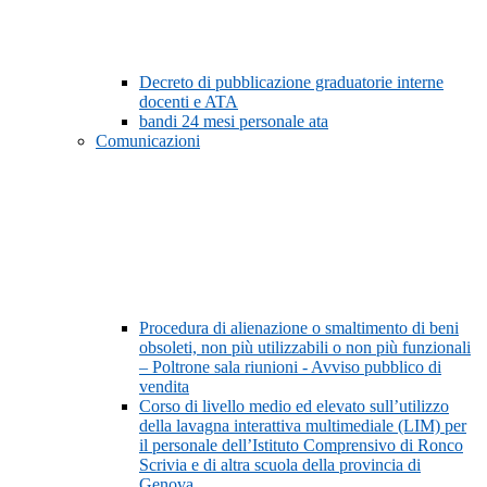
Decreto di pubblicazione graduatorie interne
docenti e ATA
bandi 24 mesi personale ata
Comunicazioni
Procedura di alienazione o smaltimento di beni
obsoleti, non più utilizzabili o non più funzionali
– Poltrone sala riunioni - Avviso pubblico di
vendita
Corso di livello medio ed elevato sull’utilizzo
della lavagna interattiva multimediale (LIM) per
il personale dell’Istituto Comprensivo di Ronco
Scrivia e di altra scuola della provincia di
Genova