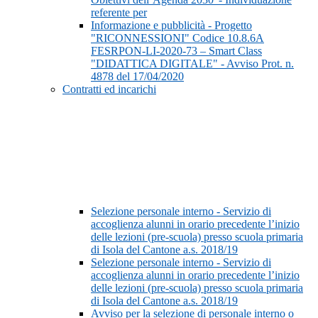
referente per
Informazione e pubblicità - Progetto
"RICONNESSIONI" Codice 10.8.6A
FESRPON-LI-2020-73 – Smart Class
"DIDATTICA DIGITALE" - Avviso Prot. n.
4878 del 17/04/2020
Contratti ed incarichi
Selezione personale interno - Servizio di
accoglienza alunni in orario precedente l’inizio
delle lezioni (pre-scuola) presso scuola primaria
di Isola del Cantone a.s. 2018/19
Selezione personale interno - Servizio di
accoglienza alunni in orario precedente l’inizio
delle lezioni (pre-scuola) presso scuola primaria
di Isola del Cantone a.s. 2018/19
Avviso per la selezione di personale interno o