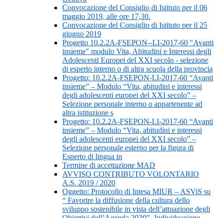
Convocazione del Consiglio di Istituto per il 06
maggio 2019, alle ore 17,30.
Convocazione del Consiglio di Istituto per il 25
giugno 2019
Progetto 10.2.2A-FSEPON--LI-2017-60 "Avanti
insieme" modulo Vita, Abitudini e Interessi degli
Adolescenti Europei del XXI secolo - selezione
di esperto interno o di altra scuola della provincia
Progetto: 10.2.2A-FSEPON-LI-2017-60 “Avanti
insieme” – Modulo “Vita, abitudini e interessi
degli adolescenti europei del XXI secolo” –
Selezione personale interno o appartenente ad
altra istituzione s
Progetto: 10.2.2A-FSEPON-LI-2017-60 “Avanti
insieme” – Modulo “Vita, abitudini e interessi
degli adolescenti europei del XXI secolo” –
Selezione personale esterno per la figura di
Esperto di lingua in
Termine di accettazione MAD
AVVISO CONTRIBUTO VOLONTARIO
A.S. 2019 / 2020
Oggetto: Protocollo di Intesa MIUR – ASViS su
“ Favorire la diffusione della cultura dello
sviluppo sostenibile in vista dell’attuazione degli
Obiettivi dell’Agenda 2030”- Individuazione