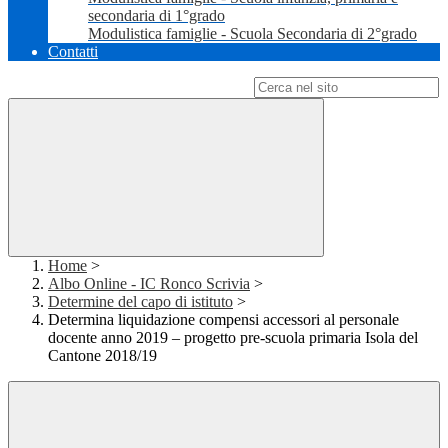
secondaria di 1°grado
Modulistica famiglie - Scuola Secondaria di 2°grado
Contatti
Campo di ricerca per le pagine del sito
Home
>
Albo Online - IC Ronco Scrivia
>
Determine del capo di istituto
>
Determina liquidazione compensi accessori al personale
docente anno 2019 – progetto pre-scuola primaria Isola del
Cantone 2018/19