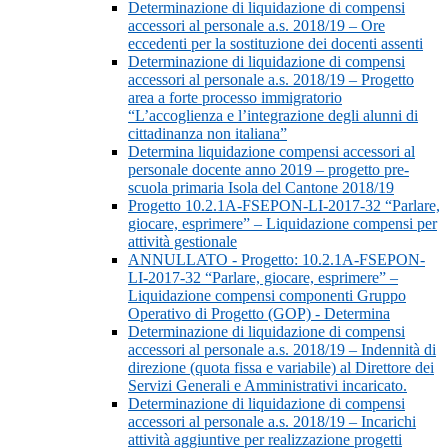
Determinazione di liquidazione di compensi
accessori al personale a.s. 2018/19 – Ore
eccedenti per la sostituzione dei docenti assenti
Determinazione di liquidazione di compensi
accessori al personale a.s. 2018/19 – Progetto
area a forte processo immigratorio
“L’accoglienza e l’integrazione degli alunni di
cittadinanza non italiana”
Determina liquidazione compensi accessori al
personale docente anno 2019 – progetto pre-
scuola primaria Isola del Cantone 2018/19
Progetto 10.2.1A-FSEPON-LI-2017-32 “Parlare,
giocare, esprimere” – Liquidazione compensi per
attività gestionale
ANNULLATO - Progetto: 10.2.1A-FSEPON-
LI-2017-32 “Parlare, giocare, esprimere” –
Liquidazione compensi componenti Gruppo
Operativo di Progetto (GOP) - Determina
Determinazione di liquidazione di compensi
accessori al personale a.s. 2018/19 – Indennità di
direzione (quota fissa e variabile) al Direttore dei
Servizi Generali e Amministrativi incaricato.
Determinazione di liquidazione di compensi
accessori al personale a.s. 2018/19 – Incarichi
attività aggiuntive per realizzazione progetti