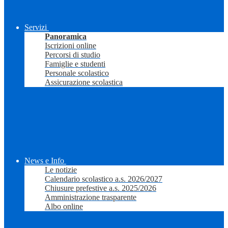
Servizi
Panoramica
Iscrizioni online
Percorsi di studio
Famiglie e studenti
Personale scolastico
Assicurazione scolastica
News e Info
Le notizie
Calendario scolastico a.s. 2026/2027
Chiusure prefestive a.s. 2025/2026
Amministrazione trasparente
Albo online