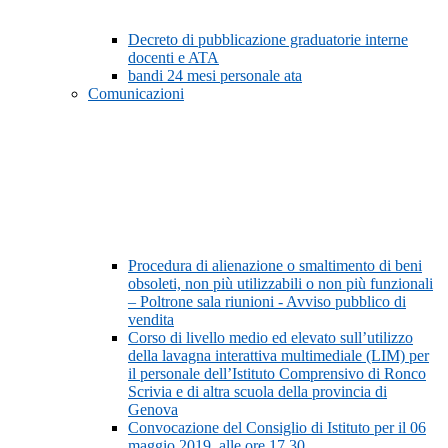
Decreto di pubblicazione graduatorie interne
docenti e ATA
bandi 24 mesi personale ata
Comunicazioni
Procedura di alienazione o smaltimento di beni
obsoleti, non più utilizzabili o non più funzionali
– Poltrone sala riunioni - Avviso pubblico di
vendita
Corso di livello medio ed elevato sull’utilizzo
della lavagna interattiva multimediale (LIM) per
il personale dell’Istituto Comprensivo di Ronco
Scrivia e di altra scuola della provincia di
Genova
Convocazione del Consiglio di Istituto per il 06
maggio 2019, alle ore 17,30.