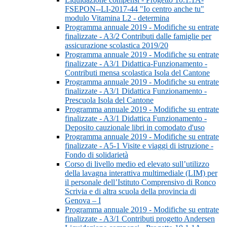
FSEPON--LI-2017-44 "Io centro anche tu"
modulo Vitamina L2 - determina
Programma annuale 2019 - Modifiche su entrate
finalizzate - A3/2 Contributi dalle famiglie per
assicurazione scolastica 2019/20
Programma annuale 2019 - Modifiche su entrate
finalizzate - A3/1 Didattica-Funzionamento -
Contributi mensa scolastica Isola del Cantone
Programma annuale 2019 - Modifiche su entrate
finalizzate - A3/1 Didattica Funzionamento -
Prescuola Isola del Cantone
Programma annuale 2019 - Modifiche su entrate
finalizzate - A3/1 Didattica Funzionamento -
Deposito cauzionale libri in comodato d'uso
Programma annuale 2019 - Modifiche su entrate
finalizzate - A5-1 Visite e viaggi di istruzione -
Fondo di solidarietà
Corso di livello medio ed elevato sull’utilizzo
della lavagna interattiva multimediale (LIM) per
il personale dell’Istituto Comprensivo di Ronco
Scrivia e di altra scuola della provincia di
Genova – I
Programma annuale 2019 - Modifiche su entrate
finalizzate - A3/1 Contributi progetto Andersen