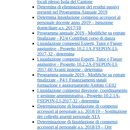
locali plesso Isola del Cantone
Determina di eliminazione dei residui passivi
presenti nel Programma Annuale 2019
Determina liquidazione compensi accessori al
personale docente anno 2019 – Istruzione
domiciliare a.s. 2017/18
Programma annuale 2019 - Modifiche su entrate
finalizzate - P2/4 Contributi corso di danza
Liquidazione compensi Esperti, Tutor e Figure
aggiuntive - Progetto 10.2.1A-FSEPON-LI-
2017-32 - determina
Liquidazione compensi Esperti, Tutor e Figure
aggiuntive - Progetto 10.2.2A-FSEPON-LI-
2017-60 Avanti insieme - determina
Programma annuale 2019 - Modifiche su entrate
finalizzate - P4/1 Finanziamenti statali
formazione e aggiornamento Ambito GE02
Liquidazione compensi direzione, coordinamento
e gestione amministrativa - Progetto 10.2.1A-
FSEPON-LI-2017-32 - determina
Determinazione di liquidazione di compensi
accessori al personale a.s. 2018/19 – Sostituzione
dei colleghi assenti personale ATA
Determinazione di liquidazione di compensi
accessori al personale a.s. 2018/19 – Ore