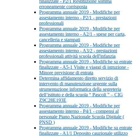
finalizzate - P2/1 Restituzione somma
erroneamente corrisposta
Programma annuale 2019 - Modifiche per
assestamento interno - P2/1 - prestazioni
professionali
Programma annuale 2019 - Modifiche per
assestamento interno - A2/1 - spese per carta,
cancelleria e stampati
Programma annuale 2019 - Modifiche per
assestamento interno - A3/2 - prestazioni
professionali attività scuola dell'infanzia
Programma annuale 2019 - Modifiche su entrate
finalizzate - A5-1 Visite e viaggi di istruzione -
Minore previsione di entrata
Determina affidamento diretto servizio di
intervento di manutenzione urgente sulla
strumentazione informatica della segreteria
dell’istituto e della scuola “ Pascoli ” – CIG
Z9C28E193E
Programma annuale 2019 - Modifiche per
assestamento interno - P4/1 - compensi al
personale Piano Nazionale Scuola Digitale (
PNSD )
Programma annuale 2019 - Modifiche su entrate
finalizzate - A1/1 Deposito cauzionale utilizzo