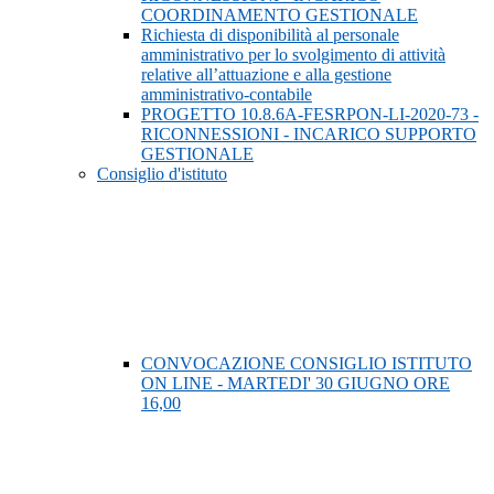
COORDINAMENTO GESTIONALE
Richiesta di disponibilità al personale
amministrativo per lo svolgimento di attività
relative all’attuazione e alla gestione
amministrativo-contabile
PROGETTO 10.8.6A-FESRPON-LI-2020-73 -
RICONNESSIONI - INCARICO SUPPORTO
GESTIONALE
Consiglio d'istituto
CONVOCAZIONE CONSIGLIO ISTITUTO
ON LINE - MARTEDI' 30 GIUGNO ORE
16,00