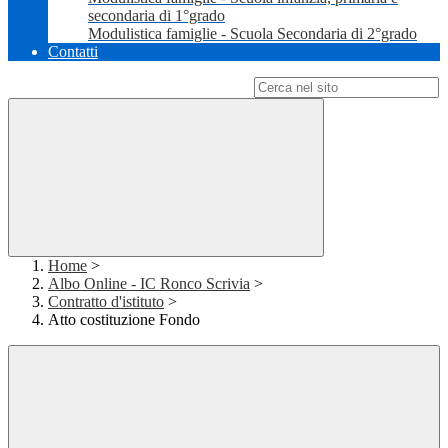
secondaria di 1°grado
Modulistica famiglie - Scuola Secondaria di 2°grado
Contatti
Campo di ricerca per le pagine del sito
Home
>
Albo Online - IC Ronco Scrivia
>
Contratto d'istituto
>
Atto costituzione Fondo