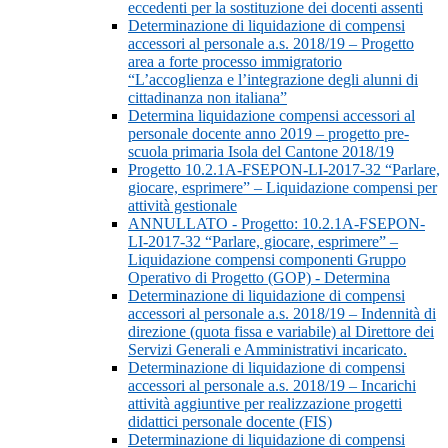
eccedenti per la sostituzione dei docenti assenti
Determinazione di liquidazione di compensi
accessori al personale a.s. 2018/19 – Progetto
area a forte processo immigratorio
“L’accoglienza e l’integrazione degli alunni di
cittadinanza non italiana”
Determina liquidazione compensi accessori al
personale docente anno 2019 – progetto pre-
scuola primaria Isola del Cantone 2018/19
Progetto 10.2.1A-FSEPON-LI-2017-32 “Parlare,
giocare, esprimere” – Liquidazione compensi per
attività gestionale
ANNULLATO - Progetto: 10.2.1A-FSEPON-
LI-2017-32 “Parlare, giocare, esprimere” –
Liquidazione compensi componenti Gruppo
Operativo di Progetto (GOP) - Determina
Determinazione di liquidazione di compensi
accessori al personale a.s. 2018/19 – Indennità di
direzione (quota fissa e variabile) al Direttore dei
Servizi Generali e Amministrativi incaricato.
Determinazione di liquidazione di compensi
accessori al personale a.s. 2018/19 – Incarichi
attività aggiuntive per realizzazione progetti
didattici personale docente (FIS)
Determinazione di liquidazione di compensi