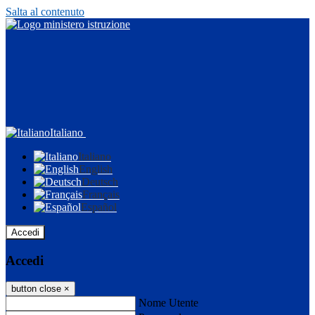
Salta al contenuto
Italiano
Italiano
English
Deutsch
Français
Español
Accedi
Accedi
button close
×
Nome Utente