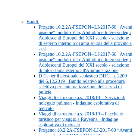
Bandi
Progetto 10.2.2A-FSEPON--LI-2017-60 "Avanti
insieme" modulo Vita, Abitudini e Interessi degli
Adolescenti Europei del XXI secolo - selezione
di esperto interno o di altra scuola della provincia
- esit
Progetto 10.2.2A-FSEPON--LI-2017-60 "Avanti
insieme" modulo Vita, Abitudini e Interessi degli
Adolescenti Europei del XXI secolo - selezione
di tutor d'aula esterno all'Amministrazione
D.G. per il personale scolastico DDG. n. 2200
del 6.12.2019 - Bando relativo alla procedura
selettiva per l'internalizzazione dei servizi di
pulizie.
Viaggi di istruzione a.s. 2018/19 – Servizio di
noleggio pullman - Indagine esplorativa di
mercato
Viaggi di istruzione a.s. 2018/19 – Pacchetto
turistico per viaggio a Ravenna - Indagine
esplorativa di mercato
Progetto: 10.2.2A-FSEPON-LI-2017-60 “Avanti