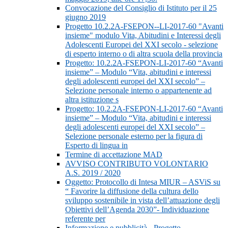
Convocazione del Consiglio di Istituto per il 25
giugno 2019
Progetto 10.2.2A-FSEPON--LI-2017-60 "Avanti
insieme" modulo Vita, Abitudini e Interessi degli
Adolescenti Europei del XXI secolo - selezione
di esperto interno o di altra scuola della provincia
Progetto: 10.2.2A-FSEPON-LI-2017-60 “Avanti
insieme” – Modulo “Vita, abitudini e interessi
degli adolescenti europei del XXI secolo” –
Selezione personale interno o appartenente ad
altra istituzione s
Progetto: 10.2.2A-FSEPON-LI-2017-60 “Avanti
insieme” – Modulo “Vita, abitudini e interessi
degli adolescenti europei del XXI secolo” –
Selezione personale esterno per la figura di
Esperto di lingua in
Termine di accettazione MAD
AVVISO CONTRIBUTO VOLONTARIO
A.S. 2019 / 2020
Oggetto: Protocollo di Intesa MIUR – ASViS su
“ Favorire la diffusione della cultura dello
sviluppo sostenibile in vista dell’attuazione degli
Obiettivi dell’Agenda 2030”- Individuazione
referente per
Informazione e pubblicità - Progetto