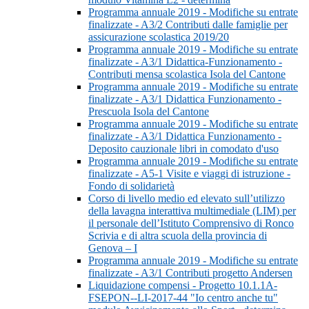
Programma annuale 2019 - Modifiche su entrate
finalizzate - A3/2 Contributi dalle famiglie per
assicurazione scolastica 2019/20
Programma annuale 2019 - Modifiche su entrate
finalizzate - A3/1 Didattica-Funzionamento -
Contributi mensa scolastica Isola del Cantone
Programma annuale 2019 - Modifiche su entrate
finalizzate - A3/1 Didattica Funzionamento -
Prescuola Isola del Cantone
Programma annuale 2019 - Modifiche su entrate
finalizzate - A3/1 Didattica Funzionamento -
Deposito cauzionale libri in comodato d'uso
Programma annuale 2019 - Modifiche su entrate
finalizzate - A5-1 Visite e viaggi di istruzione -
Fondo di solidarietà
Corso di livello medio ed elevato sull’utilizzo
della lavagna interattiva multimediale (LIM) per
il personale dell’Istituto Comprensivo di Ronco
Scrivia e di altra scuola della provincia di
Genova – I
Programma annuale 2019 - Modifiche su entrate
finalizzate - A3/1 Contributi progetto Andersen
Liquidazione compensi - Progetto 10.1.1A-
FSEPON--LI-2017-44 "Io centro anche tu"