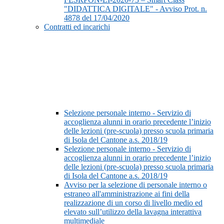
"DIDATTICA DIGITALE" - Avviso Prot. n.
4878 del 17/04/2020
Contratti ed incarichi
Selezione personale interno - Servizio di
accoglienza alunni in orario precedente l’inizio
delle lezioni (pre-scuola) presso scuola primaria
di Isola del Cantone a.s. 2018/19
Selezione personale interno - Servizio di
accoglienza alunni in orario precedente l’inizio
delle lezioni (pre-scuola) presso scuola primaria
di Isola del Cantone a.s. 2018/19
Avviso per la selezione di personale interno o
estraneo all'amministrazione ai fini della
realizzazione di un corso di livello medio ed
elevato sull’utilizzo della lavagna interattiva
multimediale