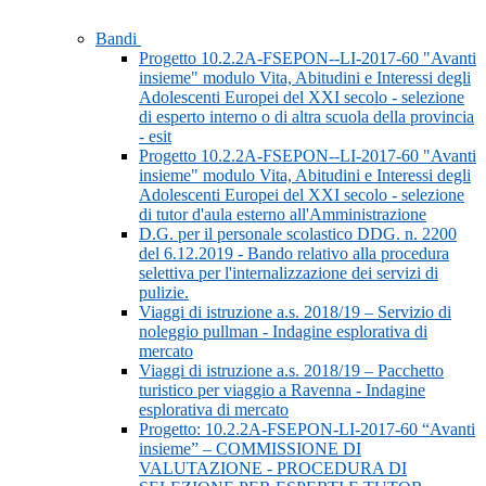
Bandi
Progetto 10.2.2A-FSEPON--LI-2017-60 "Avanti
insieme" modulo Vita, Abitudini e Interessi degli
Adolescenti Europei del XXI secolo - selezione
di esperto interno o di altra scuola della provincia
- esit
Progetto 10.2.2A-FSEPON--LI-2017-60 "Avanti
insieme" modulo Vita, Abitudini e Interessi degli
Adolescenti Europei del XXI secolo - selezione
di tutor d'aula esterno all'Amministrazione
D.G. per il personale scolastico DDG. n. 2200
del 6.12.2019 - Bando relativo alla procedura
selettiva per l'internalizzazione dei servizi di
pulizie.
Viaggi di istruzione a.s. 2018/19 – Servizio di
noleggio pullman - Indagine esplorativa di
mercato
Viaggi di istruzione a.s. 2018/19 – Pacchetto
turistico per viaggio a Ravenna - Indagine
esplorativa di mercato
Progetto: 10.2.2A-FSEPON-LI-2017-60 “Avanti
insieme” – COMMISSIONE DI
VALUTAZIONE - PROCEDURA DI