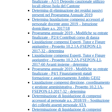
finalizzate - A1/1 Deposito cauzionale utilizzo
locali plesso Isola del Cantone
Determina di eliminazione dei residui passivi
presenti nel Programma Annuale 2019
Determina liquidazione compensi accessori al
personale docente anno 2019 – Istruzione
domiciliare a.s. 2017/18
Programma annuale 2019 - Modifiche su entrate
finalizzate - P2/4 Contributi corso di danza
Liquidazione compensi Esperti, Tutor e Figure
aggiuntive - Progetto 10.2.1A-FSEPON-LI-
2017-32 - determina
Liquidazione compensi Esperti, Tutor e Figure
aggiuntive - Progetto 10.2.2A-FSEPON-LI-
2017-60 Avanti insieme - determina
Programma annuale 2019 - Modifiche su entrate
finalizzate - P4/1 Finanziamenti statali
formazione e aggiornamento Ambito GE02
Liquidazione compensi direzione, coordinamento
e gestione amministrativa - Progetto 10.2.1A-
FSEPON-LI-2017-32 - determina
Determinazione di liquidazione di compensi
accessori al personale a.s. 2018/19 – Sostituzione
dei colleghi assenti personale ATA
Determinazione di liquidazione di compensi