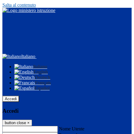
Salta al contenuto
Italiano
Italiano
English
Deutsch
Français
Español
Accedi
Accedi
button close
×
Nome Utente