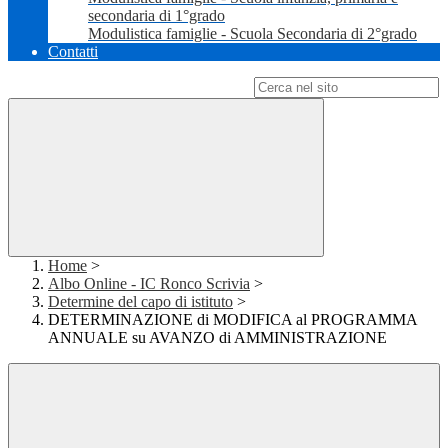
secondaria di 1°grado
Modulistica famiglie - Scuola Secondaria di 2°grado
Contatti
Campo di ricerca per le pagine del sito
Home
>
Albo Online - IC Ronco Scrivia
>
Determine del capo di istituto
>
DETERMINAZIONE di MODIFICA al PROGRAMMA
ANNUALE su AVANZO di AMMINISTRAZIONE