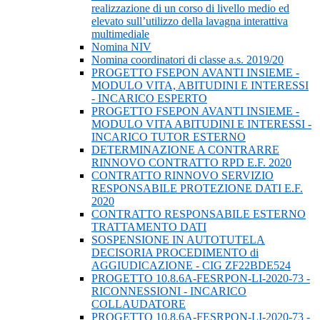
realizzazione di un corso di livello medio ed
elevato sull’utilizzo della lavagna interattiva
multimediale
Nomina NIV
Nomina coordinatori di classe a.s. 2019/20
PROGETTO FSEPON AVANTI INSIEME -
MODULO VITA, ABITUDINI E INTERESSI
- INCARICO ESPERTO
PROGETTO FSEPON AVANTI INSIEME -
MODULO VITA ABITUDINI E INTERESSI -
INCARICO TUTOR ESTERNO
DETERMINAZIONE A CONTRARRE
RINNOVO CONTRATTO RPD E.F. 2020
CONTRATTO RINNOVO SERVIZIO
RESPONSABILE PROTEZIONE DATI E.F.
2020
CONTRATTO RESPONSABILE ESTERNO
TRATTAMENTO DATI
SOSPENSIONE IN AUTOTUTELA
DECISORIA PROCEDIMENTO di
AGGIUDICAZIONE - CIG ZF22BDE524
PROGETTO 10.8.6A-FESRPON-LI-2020-73 -
RICONNESSIONI - INCARICO
COLLAUDATORE
PROGETTO 10.8.6A-FESRPON-LI-2020-73 -