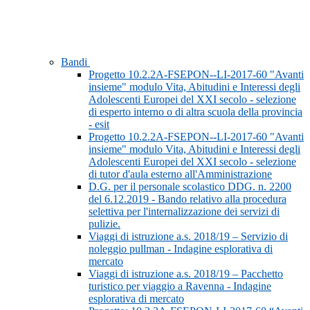
Bandi
Progetto 10.2.2A-FSEPON--LI-2017-60 "Avanti
insieme" modulo Vita, Abitudini e Interessi degli
Adolescenti Europei del XXI secolo - selezione
di esperto interno o di altra scuola della provincia
- esit
Progetto 10.2.2A-FSEPON--LI-2017-60 "Avanti
insieme" modulo Vita, Abitudini e Interessi degli
Adolescenti Europei del XXI secolo - selezione
di tutor d'aula esterno all'Amministrazione
D.G. per il personale scolastico DDG. n. 2200
del 6.12.2019 - Bando relativo alla procedura
selettiva per l'internalizzazione dei servizi di
pulizie.
Viaggi di istruzione a.s. 2018/19 – Servizio di
noleggio pullman - Indagine esplorativa di
mercato
Viaggi di istruzione a.s. 2018/19 – Pacchetto
turistico per viaggio a Ravenna - Indagine
esplorativa di mercato