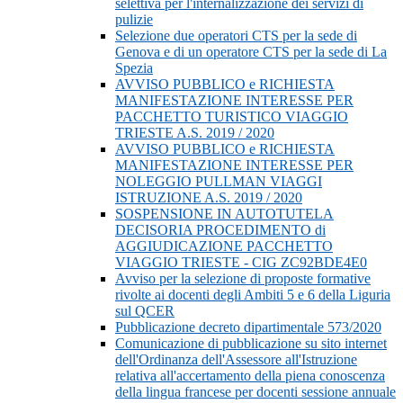
selettiva per l'internalizzazione dei servizi di
pulizie
Selezione due operatori CTS per la sede di
Genova e di un operatore CTS per la sede di La
Spezia
AVVISO PUBBLICO e RICHIESTA
MANIFESTAZIONE INTERESSE PER
PACCHETTO TURISTICO VIAGGIO
TRIESTE A.S. 2019 / 2020
AVVISO PUBBLICO e RICHIESTA
MANIFESTAZIONE INTERESSE PER
NOLEGGIO PULLMAN VIAGGI
ISTRUZIONE A.S. 2019 / 2020
SOSPENSIONE IN AUTOTUTELA
DECISORIA PROCEDIMENTO di
AGGIUDICAZIONE PACCHETTO
VIAGGIO TRIESTE - CIG ZC92BDE4E0
Avviso per la selezione di proposte formative
rivolte ai docenti degli Ambiti 5 e 6 della Liguria
sul QCER
Pubblicazione decreto dipartimentale 573/2020
Comunicazione di pubblicazione su sito internet
dell'Ordinanza dell'Assessore all'Istruzione
relativa all'accertamento della piena conoscenza
della lingua francese per docenti sessione annuale