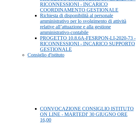
RICONNESSIONI - INCARICO
COORDINAMENTO GESTIONALE
Richiesta di disponibilità al personale
amministrativo per lo svolgimento di attività
relative all’attuazione e alla gestione
amministrativo-contabile
PROGETTO 10.8.6A-FESRPON-LI-2020-73 -
RICONNESSIONI - INCARICO SUPPORTO
GESTIONALE
Consiglio d'istituto
CONVOCAZIONE CONSIGLIO ISTITUTO
ON LINE - MARTEDI' 30 GIUGNO ORE
16,00