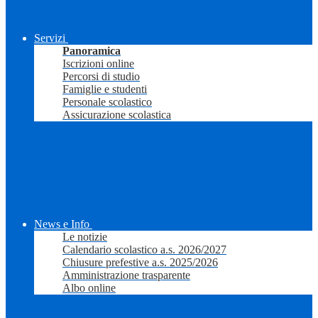
Servizi
Panoramica
Iscrizioni online
Percorsi di studio
Famiglie e studenti
Personale scolastico
Assicurazione scolastica
News e Info
Le notizie
Calendario scolastico a.s. 2026/2027
Chiusure prefestive a.s. 2025/2026
Amministrazione trasparente
Albo online