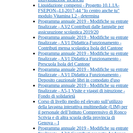
Liquidazione compensi - Progetto 10.1.1A-
FSEPON--LI-2017-44 "Io centro anche tu"
modulo Vitamina L2 - determina
Programma annuale 2019 - Modifiche su entrate
finalizzate - A3/2 Contributi dalle famiglie per
assicurazione scolastica 2019/20
Programma annuale 2019 - Modifiche su entrate
finalizzate - A3/1 Didattica-Funzionamento -
Contributi mensa scolastica Isola del Cantone
Programma annuale 2019 - Modifiche su entrate
finalizzate - A3/1 Didattica Funzionamento -
Prescuola Isola del Cantone
Programma annuale 2019 - Modifiche su entrate
finalizzate - A3/1 Didattica Funzionamento -
Deposito cauzionale libri in comodato d'uso
Programma annuale 2019 - Modifiche su entrate
finalizzate - A5-1 Visite e viaggi di istruzione -
Fondo di solidarietà
Corso di livello medio ed elevato sull’utilizzo
della lavagna interattiva multimediale (LIM) per
il personale dell’Istituto Comprensivo di Ronco
Scrivia e di altra scuola della provincia di
Genova – I
Programma annuale 2019 - Modifiche su entrate