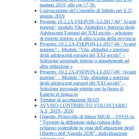
maggio 2019, alle ore 17,30.
Convocazione del Consiglio di Istituto per il 25
giugno 2019
Progetto 10.2.2A-FSEPON--LI-2017-60 "Avanti
insieme" modulo Vita, Abitudini e Interessi degli
Adolescenti Europei del XXI secolo - selezione
di esperto interno o di altra scuola della provincia
Progetto: 10.2.2A-FSEPON-LI-2017-60 “Avanti
insieme” – Modulo “Vita, abitudini e interessi
degli adolescenti europei del XXI secolo” –
Selezione personale interno o appartenente ad
altra istituzione s
Progetto: 10.2.2A-FSEPON-LI-2017-60 “Avanti
insieme” – Modulo “Vita, abitudini e interessi
degli adolescenti europei del XXI secolo” –
Selezione personale esterno per la figura di
Esperto di lingua in
Termine di accettazione MAD
AVVISO CONTRIBUTO VOLONTARIO
A.S. 2019 / 2020
Oggetto: Protocollo di Intesa MIUR – ASViS su
“ Favorire la diffusione della cultura dello
sviluppo sostenibile in vista dell’attuazione degli
Obiettivi dell’Agenda 2030”- Individuazione
referente per