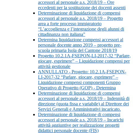
accessori al personale a.s. 2018/19 – Ore
eccedenti per la sostituzione dei docenti assenti
Determinazione di liquidazione di compensi
accessori al personale a.s. 2018/19 – Progetto
area a forte processo immigratorio
“L’accoglienza e l’integrazione degli alunni di
cittadinanza non italiana”
Determina liquidazione compensi accessori al
personale docente anno 2019 – progetto pre-
scuola primaria Isola del Cantone 2018/19
Progetto 10.2.1A-FSEPON-LI-2017-32 “Parlare,
giocare, esprimere” – Liquidazione compensi per
attività gestionale
ANNULLATO - Progetto: 10.2.1A-FSEPON-
LI-2017-32 “Parlare, giocare, esprimere” –
Liquidazione compensi componenti Gruppo
Operativo di Progetto (GOP) - Determina
Determinazione di liquidazione di compensi
accessori al personale a.s. 2018/19 – Indennità di
direzione (quota fissa e variabile) al Direttore dei
Servizi Generali e Amministrativi incaricato.
Determinazione di liquidazione di compensi
accessori al personale a.s. 2018/19 – Incarichi
attività aggiuntive per realizzazione progetti
didattici personale docente (FIS)