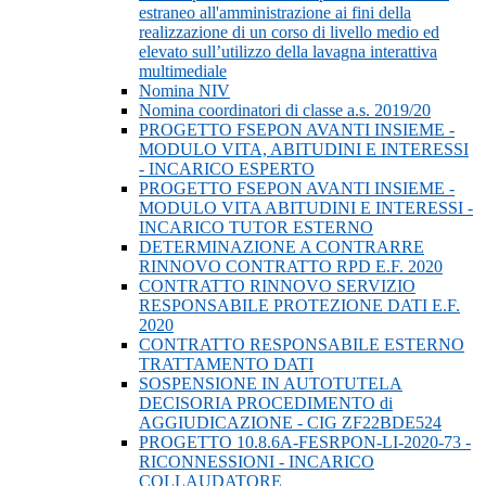
estraneo all'amministrazione ai fini della
realizzazione di un corso di livello medio ed
elevato sull’utilizzo della lavagna interattiva
multimediale
Nomina NIV
Nomina coordinatori di classe a.s. 2019/20
PROGETTO FSEPON AVANTI INSIEME -
MODULO VITA, ABITUDINI E INTERESSI
- INCARICO ESPERTO
PROGETTO FSEPON AVANTI INSIEME -
MODULO VITA ABITUDINI E INTERESSI -
INCARICO TUTOR ESTERNO
DETERMINAZIONE A CONTRARRE
RINNOVO CONTRATTO RPD E.F. 2020
CONTRATTO RINNOVO SERVIZIO
RESPONSABILE PROTEZIONE DATI E.F.
2020
CONTRATTO RESPONSABILE ESTERNO
TRATTAMENTO DATI
SOSPENSIONE IN AUTOTUTELA
DECISORIA PROCEDIMENTO di
AGGIUDICAZIONE - CIG ZF22BDE524
PROGETTO 10.8.6A-FESRPON-LI-2020-73 -
RICONNESSIONI - INCARICO
COLLAUDATORE