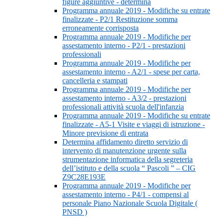
figure aggiuntive - determina
Programma annuale 2019 - Modifiche su entrate
finalizzate - P2/1 Restituzione somma
erroneamente corrisposta
Programma annuale 2019 - Modifiche per
assestamento interno - P2/1 - prestazioni
professionali
Programma annuale 2019 - Modifiche per
assestamento interno - A2/1 - spese per carta,
cancelleria e stampati
Programma annuale 2019 - Modifiche per
assestamento interno - A3/2 - prestazioni
professionali attività scuola dell'infanzia
Programma annuale 2019 - Modifiche su entrate
finalizzate - A5-1 Visite e viaggi di istruzione -
Minore previsione di entrata
Determina affidamento diretto servizio di
intervento di manutenzione urgente sulla
strumentazione informatica della segreteria
dell’istituto e della scuola “ Pascoli ” – CIG
Z9C28E193E
Programma annuale 2019 - Modifiche per
assestamento interno - P4/1 - compensi al
personale Piano Nazionale Scuola Digitale (
PNSD )