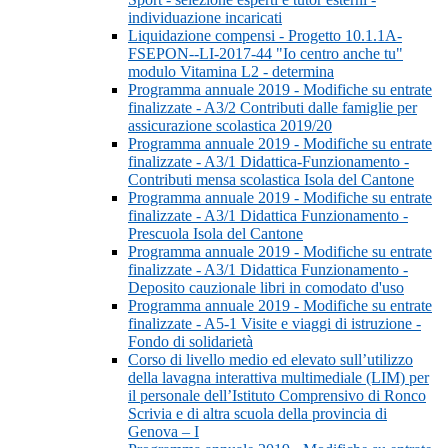
individuazione incaricati
Liquidazione compensi - Progetto 10.1.1A-
FSEPON--LI-2017-44 "Io centro anche tu"
modulo Vitamina L2 - determina
Programma annuale 2019 - Modifiche su entrate
finalizzate - A3/2 Contributi dalle famiglie per
assicurazione scolastica 2019/20
Programma annuale 2019 - Modifiche su entrate
finalizzate - A3/1 Didattica-Funzionamento -
Contributi mensa scolastica Isola del Cantone
Programma annuale 2019 - Modifiche su entrate
finalizzate - A3/1 Didattica Funzionamento -
Prescuola Isola del Cantone
Programma annuale 2019 - Modifiche su entrate
finalizzate - A3/1 Didattica Funzionamento -
Deposito cauzionale libri in comodato d'uso
Programma annuale 2019 - Modifiche su entrate
finalizzate - A5-1 Visite e viaggi di istruzione -
Fondo di solidarietà
Corso di livello medio ed elevato sull’utilizzo
della lavagna interattiva multimediale (LIM) per
il personale dell’Istituto Comprensivo di Ronco
Scrivia e di altra scuola della provincia di
Genova – I