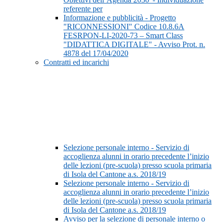
referente per
Informazione e pubblicità - Progetto
"RICONNESSIONI" Codice 10.8.6A
FESRPON-LI-2020-73 – Smart Class
"DIDATTICA DIGITALE" - Avviso Prot. n.
4878 del 17/04/2020
Contratti ed incarichi
Selezione personale interno - Servizio di
accoglienza alunni in orario precedente l’inizio
delle lezioni (pre-scuola) presso scuola primaria
di Isola del Cantone a.s. 2018/19
Selezione personale interno - Servizio di
accoglienza alunni in orario precedente l’inizio
delle lezioni (pre-scuola) presso scuola primaria
di Isola del Cantone a.s. 2018/19
Avviso per la selezione di personale interno o