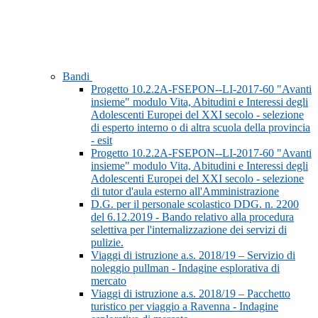
Bandi
Progetto 10.2.2A-FSEPON--LI-2017-60 "Avanti
insieme" modulo Vita, Abitudini e Interessi degli
Adolescenti Europei del XXI secolo - selezione
di esperto interno o di altra scuola della provincia
- esit
Progetto 10.2.2A-FSEPON--LI-2017-60 "Avanti
insieme" modulo Vita, Abitudini e Interessi degli
Adolescenti Europei del XXI secolo - selezione
di tutor d'aula esterno all'Amministrazione
D.G. per il personale scolastico DDG. n. 2200
del 6.12.2019 - Bando relativo alla procedura
selettiva per l'internalizzazione dei servizi di
pulizie.
Viaggi di istruzione a.s. 2018/19 – Servizio di
noleggio pullman - Indagine esplorativa di
mercato
Viaggi di istruzione a.s. 2018/19 – Pacchetto
turistico per viaggio a Ravenna - Indagine