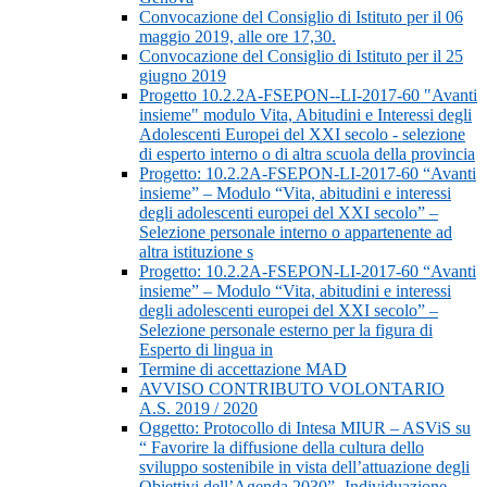
Convocazione del Consiglio di Istituto per il 06
maggio 2019, alle ore 17,30.
Convocazione del Consiglio di Istituto per il 25
giugno 2019
Progetto 10.2.2A-FSEPON--LI-2017-60 "Avanti
insieme" modulo Vita, Abitudini e Interessi degli
Adolescenti Europei del XXI secolo - selezione
di esperto interno o di altra scuola della provincia
Progetto: 10.2.2A-FSEPON-LI-2017-60 “Avanti
insieme” – Modulo “Vita, abitudini e interessi
degli adolescenti europei del XXI secolo” –
Selezione personale interno o appartenente ad
altra istituzione s
Progetto: 10.2.2A-FSEPON-LI-2017-60 “Avanti
insieme” – Modulo “Vita, abitudini e interessi
degli adolescenti europei del XXI secolo” –
Selezione personale esterno per la figura di
Esperto di lingua in
Termine di accettazione MAD
AVVISO CONTRIBUTO VOLONTARIO
A.S. 2019 / 2020
Oggetto: Protocollo di Intesa MIUR – ASViS su
“ Favorire la diffusione della cultura dello
sviluppo sostenibile in vista dell’attuazione degli
Obiettivi dell’Agenda 2030”- Individuazione