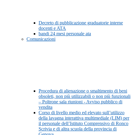
Decreto di pubblicazione graduatorie interne
docenti e ATA
bandi 24 mesi personale ata
Comunicazioni
Procedura di alienazione o smaltimento di beni
obsoleti, non più utilizzabili o non più funzionali
– Poltrone sala riunioni - Avviso pubblico di
vendita
Corso di livello medio ed elevato sull’utilizzo
della lavagna interattiva multimediale (LIM) per
il personale dell’Istituto Comprensivo di Ronco
Scrivia e di altra scuola della provincia di
Genova