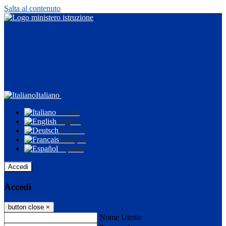
Salta al contenuto
Italiano
Italiano
English
Deutsch
Français
Español
Accedi
Accedi
button close
×
Nome Utente