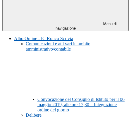
Menu di
navigazione
Albo Online - IC Ronco Scrivia
Comunicazioni e atti vari in ambito
amministrativo/contabile
Convocazione del Consiglio di Istituto per il 06
maggio 2019, alle ore 17,30 – Integrazione
ordine del giorno
Delibere