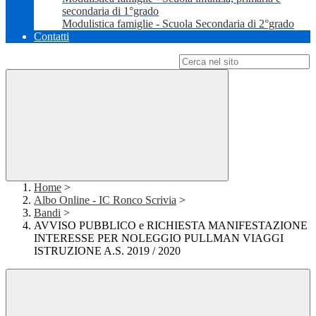
secondaria di 1°grado
Modulistica famiglie - Scuola Secondaria di 2°grado
Contatti
Campo di ricerca per le pagine del sito
Home
>
Albo Online - IC Ronco Scrivia
>
Bandi
>
AVVISO PUBBLICO e RICHIESTA MANIFESTAZIONE
INTERESSE PER NOLEGGIO PULLMAN VIAGGI
ISTRUZIONE A.S. 2019 / 2020