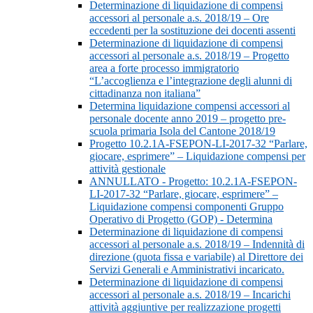
Determinazione di liquidazione di compensi
accessori al personale a.s. 2018/19 – Ore
eccedenti per la sostituzione dei docenti assenti
Determinazione di liquidazione di compensi
accessori al personale a.s. 2018/19 – Progetto
area a forte processo immigratorio
“L’accoglienza e l’integrazione degli alunni di
cittadinanza non italiana”
Determina liquidazione compensi accessori al
personale docente anno 2019 – progetto pre-
scuola primaria Isola del Cantone 2018/19
Progetto 10.2.1A-FSEPON-LI-2017-32 “Parlare,
giocare, esprimere” – Liquidazione compensi per
attività gestionale
ANNULLATO - Progetto: 10.2.1A-FSEPON-
LI-2017-32 “Parlare, giocare, esprimere” –
Liquidazione compensi componenti Gruppo
Operativo di Progetto (GOP) - Determina
Determinazione di liquidazione di compensi
accessori al personale a.s. 2018/19 – Indennità di
direzione (quota fissa e variabile) al Direttore dei
Servizi Generali e Amministrativi incaricato.
Determinazione di liquidazione di compensi
accessori al personale a.s. 2018/19 – Incarichi
attività aggiuntive per realizzazione progetti