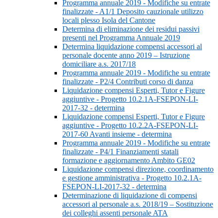
Programma annuale 2019 - Modifiche su entrate
finalizzate - A1/1 Deposito cauzionale utilizzo
locali plesso Isola del Cantone
Determina di eliminazione dei residui passivi
presenti nel Programma Annuale 2019
Determina liquidazione compensi accessori al
personale docente anno 2019 – Istruzione
domiciliare a.s. 2017/18
Programma annuale 2019 - Modifiche su entrate
finalizzate - P2/4 Contributi corso di danza
Liquidazione compensi Esperti, Tutor e Figure
aggiuntive - Progetto 10.2.1A-FSEPON-LI-
2017-32 - determina
Liquidazione compensi Esperti, Tutor e Figure
aggiuntive - Progetto 10.2.2A-FSEPON-LI-
2017-60 Avanti insieme - determina
Programma annuale 2019 - Modifiche su entrate
finalizzate - P4/1 Finanziamenti statali
formazione e aggiornamento Ambito GE02
Liquidazione compensi direzione, coordinamento
e gestione amministrativa - Progetto 10.2.1A-
FSEPON-LI-2017-32 - determina
Determinazione di liquidazione di compensi
accessori al personale a.s. 2018/19 – Sostituzione
dei colleghi assenti personale ATA