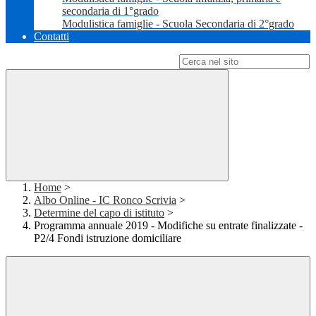
secondaria di 1°grado
Modulistica famiglie - Scuola Secondaria di 2°grado
Contatti
Campo di ricerca per le pagine del sito
Home
>
Albo Online - IC Ronco Scrivia
>
Determine del capo di istituto
>
Programma annuale 2019 - Modifiche su entrate finalizzate -
P2/4 Fondi istruzione domiciliare