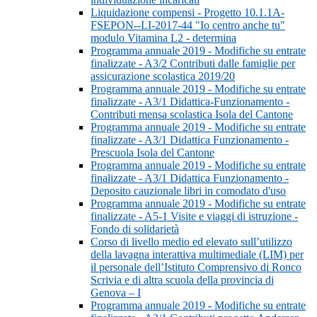
Liquidazione compensi - Progetto 10.1.1A-
FSEPON--LI-2017-44 "Io centro anche tu"
modulo Vitamina L2 - determina
Programma annuale 2019 - Modifiche su entrate
finalizzate - A3/2 Contributi dalle famiglie per
assicurazione scolastica 2019/20
Programma annuale 2019 - Modifiche su entrate
finalizzate - A3/1 Didattica-Funzionamento -
Contributi mensa scolastica Isola del Cantone
Programma annuale 2019 - Modifiche su entrate
finalizzate - A3/1 Didattica Funzionamento -
Prescuola Isola del Cantone
Programma annuale 2019 - Modifiche su entrate
finalizzate - A3/1 Didattica Funzionamento -
Deposito cauzionale libri in comodato d'uso
Programma annuale 2019 - Modifiche su entrate
finalizzate - A5-1 Visite e viaggi di istruzione -
Fondo di solidarietà
Corso di livello medio ed elevato sull’utilizzo
della lavagna interattiva multimediale (LIM) per
il personale dell’Istituto Comprensivo di Ronco
Scrivia e di altra scuola della provincia di
Genova – I
Programma annuale 2019 - Modifiche su entrate