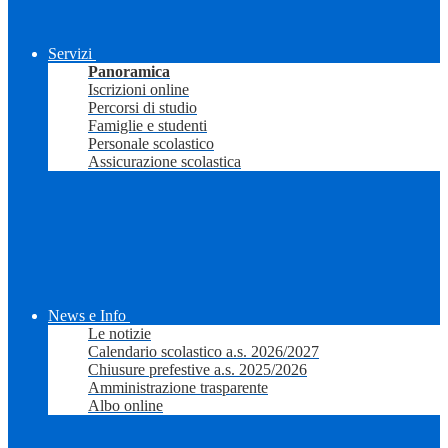
Servizi
Panoramica
Iscrizioni online
Percorsi di studio
Famiglie e studenti
Personale scolastico
Assicurazione scolastica
News e Info
Le notizie
Calendario scolastico a.s. 2026/2027
Chiusure prefestive a.s. 2025/2026
Amministrazione trasparente
Albo online