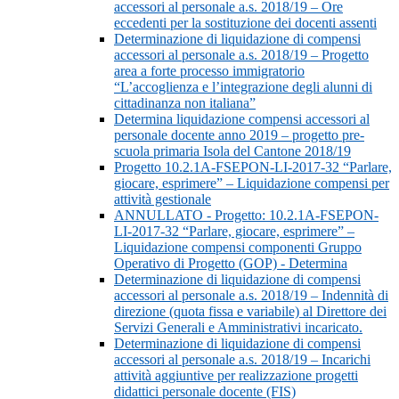
accessori al personale a.s. 2018/19 – Ore
eccedenti per la sostituzione dei docenti assenti
Determinazione di liquidazione di compensi
accessori al personale a.s. 2018/19 – Progetto
area a forte processo immigratorio
“L’accoglienza e l’integrazione degli alunni di
cittadinanza non italiana”
Determina liquidazione compensi accessori al
personale docente anno 2019 – progetto pre-
scuola primaria Isola del Cantone 2018/19
Progetto 10.2.1A-FSEPON-LI-2017-32 “Parlare,
giocare, esprimere” – Liquidazione compensi per
attività gestionale
ANNULLATO - Progetto: 10.2.1A-FSEPON-
LI-2017-32 “Parlare, giocare, esprimere” –
Liquidazione compensi componenti Gruppo
Operativo di Progetto (GOP) - Determina
Determinazione di liquidazione di compensi
accessori al personale a.s. 2018/19 – Indennità di
direzione (quota fissa e variabile) al Direttore dei
Servizi Generali e Amministrativi incaricato.
Determinazione di liquidazione di compensi
accessori al personale a.s. 2018/19 – Incarichi
attività aggiuntive per realizzazione progetti
didattici personale docente (FIS)