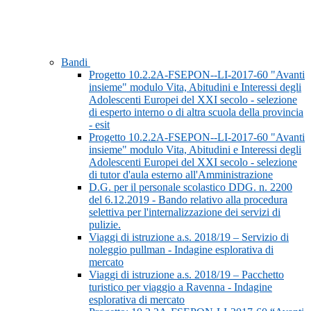
Bandi
Progetto 10.2.2A-FSEPON--LI-2017-60 "Avanti
insieme" modulo Vita, Abitudini e Interessi degli
Adolescenti Europei del XXI secolo - selezione
di esperto interno o di altra scuola della provincia
- esit
Progetto 10.2.2A-FSEPON--LI-2017-60 "Avanti
insieme" modulo Vita, Abitudini e Interessi degli
Adolescenti Europei del XXI secolo - selezione
di tutor d'aula esterno all'Amministrazione
D.G. per il personale scolastico DDG. n. 2200
del 6.12.2019 - Bando relativo alla procedura
selettiva per l'internalizzazione dei servizi di
pulizie.
Viaggi di istruzione a.s. 2018/19 – Servizio di
noleggio pullman - Indagine esplorativa di
mercato
Viaggi di istruzione a.s. 2018/19 – Pacchetto
turistico per viaggio a Ravenna - Indagine
esplorativa di mercato