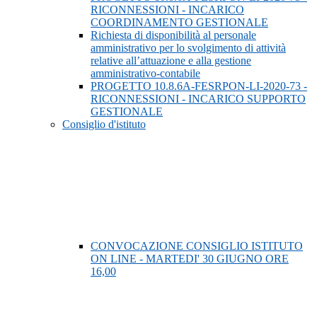
RICONNESSIONI - INCARICO
COORDINAMENTO GESTIONALE
Richiesta di disponibilità al personale
amministrativo per lo svolgimento di attività
relative all’attuazione e alla gestione
amministrativo-contabile
PROGETTO 10.8.6A-FESRPON-LI-2020-73 -
RICONNESSIONI - INCARICO SUPPORTO
GESTIONALE
Consiglio d'istituto
CONVOCAZIONE CONSIGLIO ISTITUTO
ON LINE - MARTEDI' 30 GIUGNO ORE
16,00