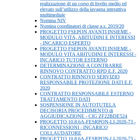
realizzazione di un corso di livello medio ed
elevato sull’utilizzo della lavagna interattiva
multimediale
Nomina NIV
Nomina coordinatori di classe a.s. 2019/20
PROGETTO FSEPON AVANTI INSIEME -
MODULO VITA, ABITUDINI E INTERESSI
- INCARICO ESPERTO
PROGETTO FSEPON AVANTI INSIEME -
MODULO VITA ABITUDINI E INTERESSI -
INCARICO TUTOR ESTERNO
DETERMINAZIONE A CONTRARRE
RINNOVO CONTRATTO RPD E.F. 2020
CONTRATTO RINNOVO SERVIZIO
RESPONSABILE PROTEZIONE DATI E.F.
2020
CONTRATTO RESPONSABILE ESTERNO
TRATTAMENTO DATI
SOSPENSIONE IN AUTOTUTELA
DECISORIA PROCEDIMENTO di
AGGIUDICAZIONE - CIG ZF22BDE524
PROGETTO 10.8.6A-FESRPON-LI-2020-73 -
RICONNESSIONI - INCARICO
COLLAUDATORE
PROGETTO 10.8.6A-FESRPON-LI-2020-73 -