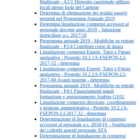
finalizzate - A1/1 Deposito cauzionale utilizzo
locali plesso Isola del Cantone
Determina di eliminazione dei residui passivi
presenti nel Programma Annuale 2019
Determina liquidazione compensi accessori al
personale docente anno 2019 – Istruzione
domiciliare a.s. 2017/18
Programma annuale 2019 - Modifiche su entrate
finalizzate - P2/4 Contributi corso di danza
Liquidazione compensi Esperti, Tutor e Figure
aggiuntive - Progetto 10.2.1A-FSEPON-LI-
2017-32 - determina
Liquidazione compensi Esperti, Tutor e Figure
aggiuntive - Progetto 10.2.2A-FSEPON-LI-
2017-60 Avanti insieme - determina
Programma annuale 2019 - Modifiche su entrate
finalizzate - P4/1 Finanziamenti statali
formazione e aggiornamento Ambito GE02
Liquidazione compensi direzione, coordinamento
e gestione amministrativa - Progetto 10.2.1A-
FSEPON-LI-2017-32 - determina
Determinazione di liquidazione di compensi
accessori al personale a.s. 2018/19 – Sostituzione
dei colleghi assenti personale ATA
Determinazione di liquidazione di compensi