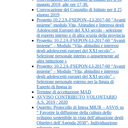
maggio 2019, alle ore 17,30.
Convocazione del Consiglio di Istituto per il 25
giugno 2019
Progetto 10.2.2A-FSEPON--LI-2017-60 "Avanti
insieme" modulo Vita, Abitudini e Interessi degli
Adolescenti Europei del XXI secolo - selezione
di esperto interno o di altra scuola della provincia
Progetto: 10.2.2A-FSEPON-LI-2017-60 “Avanti
insieme” – Modulo “Vita, abitudini e interessi
degli adolescenti europei del XXI secolo” –
Selezione personale interno o appartenente ad
altra istituzione s
Progetto: 10.2.2A-FSEPON-LI-2017-60 “Avanti
insieme” – Modulo “Vita, abitudini e interessi
degli adolescenti europei del XXI secolo” –
Selezione personale esterno per la figura di
Esperto di lingua in
Termine di accettazione MAD
AVVISO CONTRIBUTO VOLONTARIO
A.S. 2019 / 2020
Oggetto: Protocollo di Intesa MIUR – ASViS su
“ Favorire la diffusione della cultura dello
sviluppo sostenibile in vista dell’attuazione degli
Obiettivi dell’Agenda 2030”- Individuazione
referente per