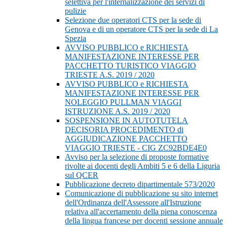
selettiva per l'internalizzazione dei servizi di
pulizie
Selezione due operatori CTS per la sede di
Genova e di un operatore CTS per la sede di La
Spezia
AVVISO PUBBLICO e RICHIESTA
MANIFESTAZIONE INTERESSE PER
PACCHETTO TURISTICO VIAGGIO
TRIESTE A.S. 2019 / 2020
AVVISO PUBBLICO e RICHIESTA
MANIFESTAZIONE INTERESSE PER
NOLEGGIO PULLMAN VIAGGI
ISTRUZIONE A.S. 2019 / 2020
SOSPENSIONE IN AUTOTUTELA
DECISORIA PROCEDIMENTO di
AGGIUDICAZIONE PACCHETTO
VIAGGIO TRIESTE - CIG ZC92BDE4E0
Avviso per la selezione di proposte formative
rivolte ai docenti degli Ambiti 5 e 6 della Liguria
sul QCER
Pubblicazione decreto dipartimentale 573/2020
Comunicazione di pubblicazione su sito internet
dell'Ordinanza dell'Assessore all'Istruzione
relativa all'accertamento della piena conoscenza
della lingua francese per docenti sessione annuale