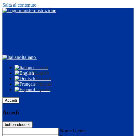
Salta al contenuto
Italiano
Italiano
English
Deutsch
Français
Español
Accedi
Accedi
button close
×
Nome Utente