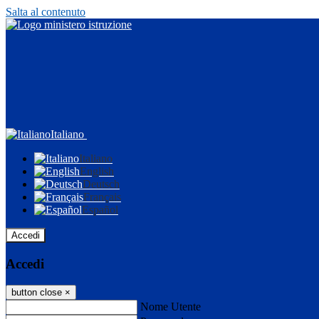
Salta al contenuto
Italiano
Italiano
English
Deutsch
Français
Español
Accedi
Accedi
button close
×
Nome Utente