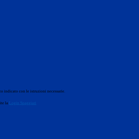
o indicato con le istruzioni necessarie.
ite la
Login Spaggiari