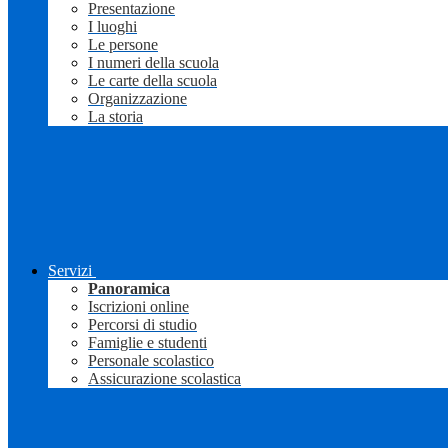
Presentazione
I luoghi
Le persone
I numeri della scuola
Le carte della scuola
Organizzazione
La storia
Servizi
Panoramica
Iscrizioni online
Percorsi di studio
Famiglie e studenti
Personale scolastico
Assicurazione scolastica