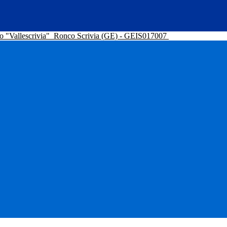
o "Vallescrivia"
Ronco Scrivia (GE) - GEIS017007