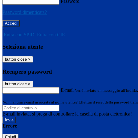
Password
Password dimenticata?
-
Entra con SPID
Entra con CIE
Seleziona utente
button close
×
Recupero password
button close
×
E-mail
Verrà inviato un messaggio all'indirizz
Non hai una e-mail associata al nome utente? Effettua il reset della password tram
E-mail inviata, si prega di controllare la casella di posta elettronica!
Errore
Chiudi