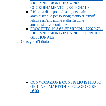
RICONNESSIONI - INCARICO
COORDINAMENTO GESTIONALE
Richiesta di disponibilità al personale
amministrativo per lo svolgimento di attività
relative all’attuazione e alla gestione
amministrativo-contabile
PROGETTO 10.8.6A-FESRPON-LI-2020-73 -
RICONNESSIONI - INCARICO SUPPORTO
GESTIONALE
Consiglio d'istituto
CONVOCAZIONE CONSIGLIO ISTITUTO
ON LINE - MARTEDI' 30 GIUGNO ORE
16,00