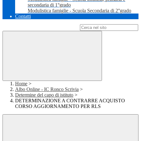
secondaria di 1°grado
Modulistica famiglie - Scuola Secondaria di 2°grado
Contatti
Campo di ricerca per le pagine del sito
Home
>
Albo Online - IC Ronco Scrivia
>
Determine del capo di istituto
>
DETERMINAZIONE A CONTRARRE ACQUISTO
CORSO AGGIORNAMENTO PER RLS