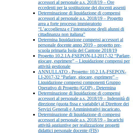
accessori al personale a.s. 2018/19 – Ore
eccedenti per la sostituzione dei docenti assenti
Determinazione di liquidazione di compensi
accessori al personale a.s. 2018/19 – Progetto
area a forte processo immigratorio
“L’accoglienza e l’integrazione degli alunni di
cittadinanza non italiana”
Determina liquidazione compensi accessori al
personale docente anno 2019 – progetto pre-
scuola primaria Isola del Cantone 2018/19
Progetto 10.2.1A-FSEPON-LI-2017-32 “Parlare,
giocare, esprimere” – Liquidazione compensi per
attività gestionale
ANNULLATO - Progetto: 10.2.1A-FSEPON-
LI-2017-32 “Parlare, giocare, esprimere” –
Liquidazione compensi componenti Gruppo
Operativo di Progetto (GOP) - Determina
Determinazione di liquidazione di compensi
accessori al personale a.s. 2018/19 – Indennità di
direzione (quota fissa e variabile) al Direttore dei
Servizi Generali e Amministrativi incaricato.
Determinazione di liquidazione di compensi
accessori al personale a.s. 2018/19 – Incarichi
attività aggiuntive per realizzazione progetti
didattici personale docente (FIS)