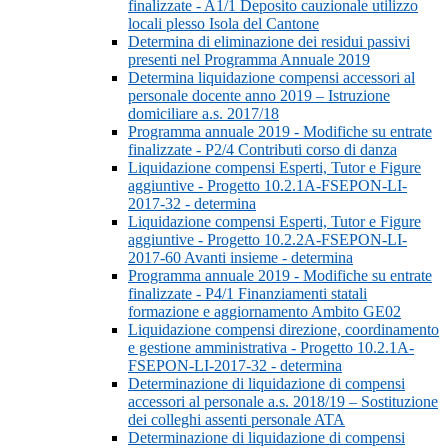
finalizzate - A1/1 Deposito cauzionale utilizzo
locali plesso Isola del Cantone
Determina di eliminazione dei residui passivi
presenti nel Programma Annuale 2019
Determina liquidazione compensi accessori al
personale docente anno 2019 – Istruzione
domiciliare a.s. 2017/18
Programma annuale 2019 - Modifiche su entrate
finalizzate - P2/4 Contributi corso di danza
Liquidazione compensi Esperti, Tutor e Figure
aggiuntive - Progetto 10.2.1A-FSEPON-LI-
2017-32 - determina
Liquidazione compensi Esperti, Tutor e Figure
aggiuntive - Progetto 10.2.2A-FSEPON-LI-
2017-60 Avanti insieme - determina
Programma annuale 2019 - Modifiche su entrate
finalizzate - P4/1 Finanziamenti statali
formazione e aggiornamento Ambito GE02
Liquidazione compensi direzione, coordinamento
e gestione amministrativa - Progetto 10.2.1A-
FSEPON-LI-2017-32 - determina
Determinazione di liquidazione di compensi
accessori al personale a.s. 2018/19 – Sostituzione
dei colleghi assenti personale ATA
Determinazione di liquidazione di compensi