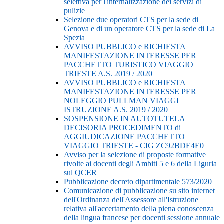
selettiva per l'internalizzazione dei servizi di
pulizie
Selezione due operatori CTS per la sede di
Genova e di un operatore CTS per la sede di La
Spezia
AVVISO PUBBLICO e RICHIESTA
MANIFESTAZIONE INTERESSE PER
PACCHETTO TURISTICO VIAGGIO
TRIESTE A.S. 2019 / 2020
AVVISO PUBBLICO e RICHIESTA
MANIFESTAZIONE INTERESSE PER
NOLEGGIO PULLMAN VIAGGI
ISTRUZIONE A.S. 2019 / 2020
SOSPENSIONE IN AUTOTUTELA
DECISORIA PROCEDIMENTO di
AGGIUDICAZIONE PACCHETTO
VIAGGIO TRIESTE - CIG ZC92BDE4E0
Avviso per la selezione di proposte formative
rivolte ai docenti degli Ambiti 5 e 6 della Liguria
sul QCER
Pubblicazione decreto dipartimentale 573/2020
Comunicazione di pubblicazione su sito internet
dell'Ordinanza dell'Assessore all'Istruzione
relativa all'accertamento della piena conoscenza
della lingua francese per docenti sessione annuale