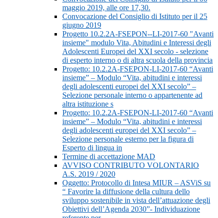
maggio 2019, alle ore 17,30.
Convocazione del Consiglio di Istituto per il 25
giugno 2019
Progetto 10.2.2A-FSEPON--LI-2017-60 "Avanti
insieme" modulo Vita, Abitudini e Interessi degli
Adolescenti Europei del XXI secolo - selezione
di esperto interno o di altra scuola della provincia
Progetto: 10.2.2A-FSEPON-LI-2017-60 “Avanti
insieme” – Modulo “Vita, abitudini e interessi
degli adolescenti europei del XXI secolo” –
Selezione personale interno o appartenente ad
altra istituzione s
Progetto: 10.2.2A-FSEPON-LI-2017-60 “Avanti
insieme” – Modulo “Vita, abitudini e interessi
degli adolescenti europei del XXI secolo” –
Selezione personale esterno per la figura di
Esperto di lingua in
Termine di accettazione MAD
AVVISO CONTRIBUTO VOLONTARIO
A.S. 2019 / 2020
Oggetto: Protocollo di Intesa MIUR – ASViS su
“ Favorire la diffusione della cultura dello
sviluppo sostenibile in vista dell’attuazione degli
Obiettivi dell’Agenda 2030”- Individuazione
referente per