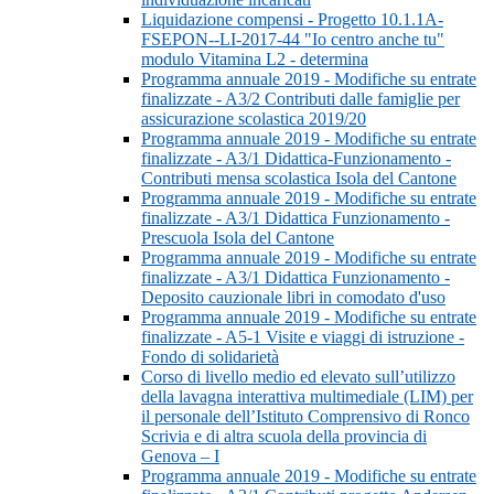
Liquidazione compensi - Progetto 10.1.1A-
FSEPON--LI-2017-44 "Io centro anche tu"
modulo Vitamina L2 - determina
Programma annuale 2019 - Modifiche su entrate
finalizzate - A3/2 Contributi dalle famiglie per
assicurazione scolastica 2019/20
Programma annuale 2019 - Modifiche su entrate
finalizzate - A3/1 Didattica-Funzionamento -
Contributi mensa scolastica Isola del Cantone
Programma annuale 2019 - Modifiche su entrate
finalizzate - A3/1 Didattica Funzionamento -
Prescuola Isola del Cantone
Programma annuale 2019 - Modifiche su entrate
finalizzate - A3/1 Didattica Funzionamento -
Deposito cauzionale libri in comodato d'uso
Programma annuale 2019 - Modifiche su entrate
finalizzate - A5-1 Visite e viaggi di istruzione -
Fondo di solidarietà
Corso di livello medio ed elevato sull’utilizzo
della lavagna interattiva multimediale (LIM) per
il personale dell’Istituto Comprensivo di Ronco
Scrivia e di altra scuola della provincia di
Genova – I
Programma annuale 2019 - Modifiche su entrate