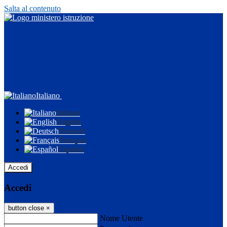
Salta al contenuto
Italiano
Italiano
English
Deutsch
Français
Español
Accedi
Accedi
button close
×
Nome Utente