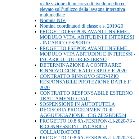
realizzazione di un corso di livello medio ed
elevato sull’utilizzo della lavagna interattiva
multimediale
Nomina NIV
Nomina coordinatori di classe a.s. 2019/20
PROGETTO FSEPON AVANTI INSIEME -
MODULO VITA, ABITUDINI E INTERESSI
- INCARICO ESPERTO
PROGETTO FSEPON AVANTI INSIEME -
MODULO VITA ABITUDINI E INTERESSI -
INCARICO TUTOR ESTERNO
DETERMINAZIONE A CONTRARRE
RINNOVO CONTRATTO RPD E.F. 2020
CONTRATTO RINNOVO SERVIZIO
RESPONSABILE PROTEZIONE DATI E.F.
2020
CONTRATTO RESPONSABILE ESTERNO
TRATTAMENTO DATI
SOSPENSIONE IN AUTOTUTELA
DECISORIA PROCEDIMENTO di
AGGIUDICAZIONE - CIG ZF22BDE524
PROGETTO 10.8.6A-FESRPON-LI-2020-73 -
RICONNESSIONI - INCARICO
COLLAUDATORE
PROGETTO 10.8.6A-FESRPON-LI-2020-73 -