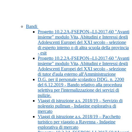
Bandi
Progetto 10.2.2A-FSEPON--LI-2017-60 "Avanti
insieme" modulo Vita, Abitudini e Interessi degli
Adolescenti Europei del XXI secolo - selezione
di esperto interno o di altra scuola della provincia
- esit
Progetto 10.2.2A-FSEPON--LI-2017-60 "Avanti
insieme" modulo Vita, Abitudini e Interessi degli
Adolescenti Europei del XXI secolo - selezione
di tutor d'aula esterno all'Amministrazione
D.G. per il personale scolastico DDG. n. 2200
del 6.12.2019 - Bando relativo alla procedura
selettiva per l'internalizzazione dei servizi di
pulizie.
Viaggi di istruzione a.s. 2018/19 – Servizio di
noleggio pullman - Indagine esplorativa di
mercato
Viaggi di istruzione a.s. 2018/19 – Pacchetto
turistico per viaggio a Ravenna - Indagine
esplorativa di mercato