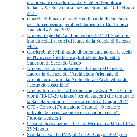
promozione dei valori fondativi della Repubblica
italiana - Scadenza presentazione domande 18 Febbraio
2025
Guardia di Finanza: pubblicato il bando di concorso,
per titoli ed esami, per il reclutamento di 1634 allievi
finanzieri - Anno 2024
UniGe: Stage dal 2 al 4 Settembre 2024 PLS per pre-
immatricolati ai corsi di laurea della Scuola di Scienze
MFN
CorriereUniv: Mini guide di Orientamento per la scelta
dell'Università dedicate agli studenti degli Istituti
Superiori di Secondo Grado
UniGe: Test di ammissione al 1°anno del Corso di
Laurea in Scienze dell’Architettura (triennale di
Architettura, curricula: Architettura e Architettura del
Paesaggio sostenibile)
UniGe: Informatica offre uno stage estivo PCTO di tre
giorni (18-19-20 Giugno) per gli studenti che terminano
la 3a e 4a Superiore - Iscrizioni entro 2 Giugno 2024
CFP - Corso di Formazione Gratuito "Operatore
polivalente in riparazione e costruzione navale"-
Proroga iscrizioni
Corso di preparazione al test di Medicina 2024 dal 14 al
25 Maggio
Scuola estiva al DIMA, il 25 e 26 Giugno 2024, per