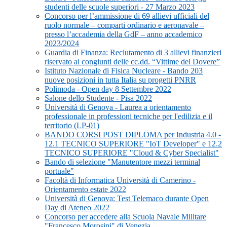
studenti delle scuole superiori - 27 Marzo 2023
Concorso per l’ammissione di 69 allievi ufficiali del
ruolo normale – comparti ordinario e aeronavale –
presso l’accademia della GdF – anno accademico
2023/2024
Guardia di Finanza: Reclutamento di 3 allievi finanzieri
riservato ai congiunti delle cc.dd. “Vittime del Dovere”
Istituto Nazionale di Fisica Nucleare - Bando 203
nuove posizioni in tutta Italia su progetti PNRR
Polimoda - Open day 8 Settembre 2022
Salone dello Studente - Pisa 2022
Università di Genova - Laurea a orientamento
professionale in professioni tecniche per l'edilizia e il
territorio (LP-01)
BANDO CORSI POST DIPLOMA per Industria 4.0 -
12.1 TECNICO SUPERIORE "IoT Developer" e 12.2
TECNICO SUPERIORE "Cloud & Cyber Specialist"
Bando di selezione "Manutentore mezzi terminal
portuale"
Facoltà di Informatica Università di Camerino -
Orientamento estate 2022
Università di Genova: Test Telemaco durante Open
Day di Ateneo 2022
Concorso per accedere alla Scuola Navale Militare
"Francesco Morosini" di Venezia