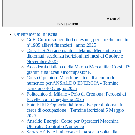
Menu di
navigazione
Orientamento in uscita
GdF: Concorso per titoli ed esami, per il reclutamento
n°1985 allievi finanzieri - anno 2025
Corsi ITS Accademia della Marina Mercantile per
diplomati: scadenza iscrizioni nei mesi di Ottobre e
Novembre 2025
Accademia Italiana della Marina Mercantile: Corsi ITS
gratuiti finalizzati all'occupazione.
Corso Operatore Macchine Utensili a controllo
numerico per ANSALDO ENERGIA - Termine
iscrizione 30 Giugno 2025
Politecnico di Milano - Polo di Cremona: Percorsi di
Eccellenza in Ingegneria 2025
Ente F.IRE: Opportunità formative per diplomati in
cerca di occupazione - Termine iscrizioni 5 Maggio
2025
Ansaldo Energia: Corso per Operatori Macchine
Utensili a Controllo Numerico
Servizio Civile Universale: Una scelta volta alla