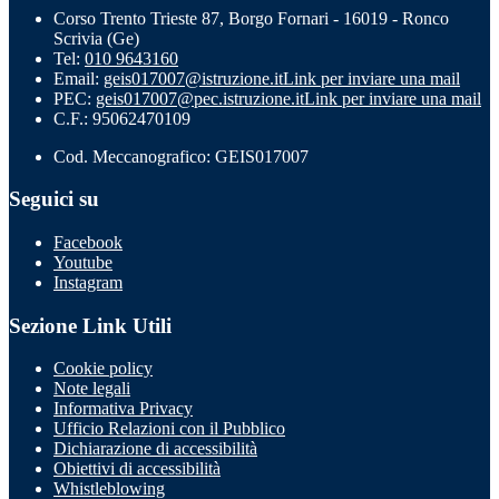
Corso Trento Trieste 87, Borgo Fornari - 16019 - Ronco
Scrivia (Ge)
Tel:
010 9643160
Email:
geis017007@istruzione.it
Link per inviare una mail
PEC:
geis017007@pec.istruzione.it
Link per inviare una mail
C.F.: 95062470109
Cod. Meccanografico: GEIS017007
Seguici su
Facebook
Youtube
Instagram
Sezione Link Utili
Cookie policy
Note legali
Informativa Privacy
Ufficio Relazioni con il Pubblico
Dichiarazione di accessibilità
Obiettivi di accessibilità
Whistleblowing