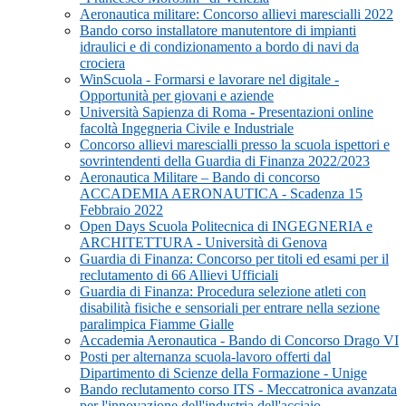
Aeronautica militare: Concorso allievi marescialli 2022
Bando corso installatore manutentore di impianti
idraulici e di condizionamento a bordo di navi da
crociera
WinScuola - Formarsi e lavorare nel digitale -
Opportunità per giovani e aziende
Università Sapienza di Roma - Presentazioni online
facoltà Ingegneria Civile e Industriale
Concorso allievi marescialli presso la scuola ispettori e
sovrintendenti della Guardia di Finanza 2022/2023
Aeronautica Militare – Bando di concorso
ACCADEMIA AERONAUTICA - Scadenza 15
Febbraio 2022
Open Days Scuola Politecnica di INGEGNERIA e
ARCHITETTURA - Università di Genova
Guardia di Finanza: Concorso per titoli ed esami per il
reclutamento di 66 Allievi Ufficiali
Guardia di Finanza: Procedura selezione atleti con
disabilità fisiche e sensoriali per entrare nella sezione
paralimpica Fiamme Gialle
Accademia Aeronautica - Bando di Concorso Drago VI
Posti per alternanza scuola-lavoro offerti dal
Dipartimento di Scienze della Formazione - Unige
Bando reclutamento corso ITS - Meccatronica avanzata
per l'innovazione dell'industria dell'acciaio