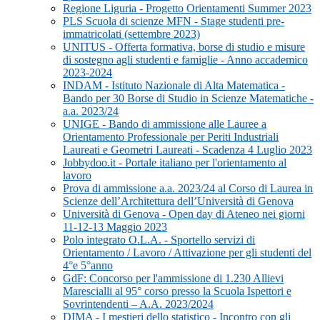
Regione Liguria - Progetto Orientamenti Summer 2023
PLS Scuola di scienze MFN - Stage studenti pre-
immatricolati (settembre 2023)
UNITUS - Offerta formativa, borse di studio e misure
di sostegno agli studenti e famiglie - Anno accademico
2023-2024
INDAM - Istituto Nazionale di Alta Matematica -
Bando per 30 Borse di Studio in Scienze Matematiche -
a.a. 2023/24
UNIGE - Bando di ammissione alle Lauree a
Orientamento Professionale per Periti Industriali
Laureati e Geometri Laureati - Scadenza 4 Luglio 2023
Jobbydoo.it - Portale italiano per l'orientamento al
lavoro
Prova di ammissione a.a. 2023/24 al Corso di Laurea in
Scienze dell’Architettura dell’Università di Genova
Università di Genova - Open day di Ateneo nei giorni
11-12-13 Maggio 2023
Polo integrato O.L.A. - Sportello servizi di
Orientamento / Lavoro / Attivazione per gli studenti del
4°e 5°anno
GdF: Concorso per l'ammissione di 1.230 Allievi
Marescialli al 95° corso presso la Scuola Ispettori e
Sovrintendenti – A.A. 2023/2024
DIMA - I mestieri dello statistico - Incontro con gli