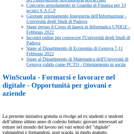
Concorso arruolamento in Guardia di Finanza per 33
tecnici S.A.G.F
Giornate orientamento Ingegneria dell'Informazione -
Università degli Studi di Padova
Stage presso il Corso di laurea in Informatica UNIGE -
Febbraio 2022
Incontri online per conoscere l'Università degli Studi di
Padova
Stage al Dipartimento di Economia di Genova 7-11
Febbraio 2022
Stage al Dipartimento di Matematica dell'Università di
Genova valido come PCTO - Orientamento in uscita
WinScuola - Formarsi e lavorare nel
digitale - Opportunità per giovani e
aziende
La presente iniziativa gratuita si rivolge ad ex studenti o studenti
dell’ultimo ultimo anno di codesto Istituto: giovani
interessati ad
entrare nel mondo del lavoro nei vari settori del "digitale"
valutandosi e formandosi, post scuola, in modo gratuito.