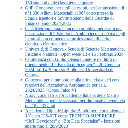
150 studenti delle classi terze e quarte
GdF: Concorso, per titoli ed esami, per l'ammissione di
n°1.330 Allievi Marescialli al 96° corso presso la
Scuola Ispettori e Sovrintendenti della Guardia di
Finanza, anno 2024/2025
Città Metropolitana: Concorso pubblico per esami per
l’assunzione di 2 Istruttori - Ambito tecnico - Area degli
Istruttori con competenze professionali di perito
elettrico - elettrotecnico
Università di Genova - Scuola di Scienze Matematiche,
Fisiche e Naturali - Open week 13 e 15 Febbraio 2024
Conferenza con Giulio Deangeli autore del libro di
orientamento "La Facoltà di Scegliere" - 20 Gennaio
2024 ore 14.30 presso Biblioteca Universitaria di
Genova
Concorso per l'ammissione alla prima classe dei corsi
regolari dell'Accademia Aeronautica per l'a.a.
2024/2025 - Corso Falco VI
Nuovi corsi ITS all’Accademia Italiana della Marina
Mercantile: aperte le selezioni per diplomate/i aventi età
dai 18 ai 35 anni
Accademia Digitale Liguria: Bando per i corsi biennali
13°ciclo ITS-ICT come TECNICO SUPERIORE
“IIoT Developer” e “Big Data Specialist” - Iscrizioni
aperte fino al 28/9/2023