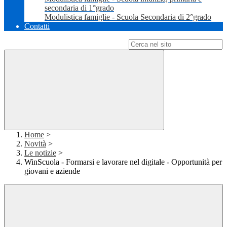
secondaria di 1°grado
Modulistica famiglie - Scuola Secondaria di 2°grado
Contatti
Campo di ricerca per le pagine del sito
Home
>
Novità
>
Le notizie
>
WinScuola - Formarsi e lavorare nel digitale - Opportunità per
giovani e aziende