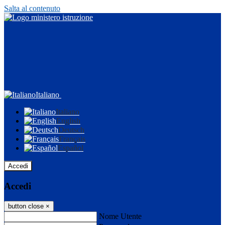
Salta al contenuto
Italiano
Italiano
English
Deutsch
Français
Español
Accedi
Accedi
button close
×
Nome Utente