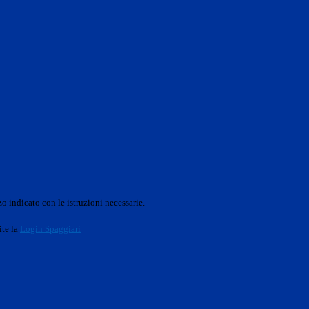
o indicato con le istruzioni necessarie.
ite la
Login Spaggiari