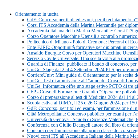
Orientamento in uscita
GdF: Concorso per titoli ed esami, per il reclutamento n°
Corsi ITS Accademia della Marina Mercantile per diploma
Accademia Italiana della Marina Mercantile: Corsi ITS grat
Corso Operatore Macchine Utensili a controllo numer
Politecnico di Milano - Polo di Cremona: Percorsi di Ecc
Ente F.IRE: Opportunità formative per diplomati in cerc
Ansaldo Energia: Corso per Operatori Macchine Utensil
Servizio Civile Universale: Una scelta volta alla promoz
Guardia di Finanza: pubblicato il bando di concorso, per t
UniGe: Stage dal 2 al 4 Settembre 2024 PLS per pre-imma
CorriereUniv: Mini guide di Orientamento per la scelta del
UniGe: Test di ammissione al 1°anno del Corso di Laurea in
UniGe: Informatica offre uno stage estivo PCTO di tre gi
CFP - Corso di Formazione Gratuito "Operatore polivalent
Corso di preparazione al test di Medicina 2024 dal 14 a
Scuola estiva al DIMA, il 25 e 26 Giugno 2024, per 150 st
GdF: Concorso, per titoli ed esami, per l'ammissione di n
Città Metropolitana: Concorso pubblico per esami per l’assu
Università di Genova - Scuola di Scienze Matematiche, 
Conferenza con Giulio Deangeli autore del libro di orie
Concorso per l'ammissione alla prima classe dei corsi re
Nuovi corsi ITS all’Accademia Italiana della Marina Mercan