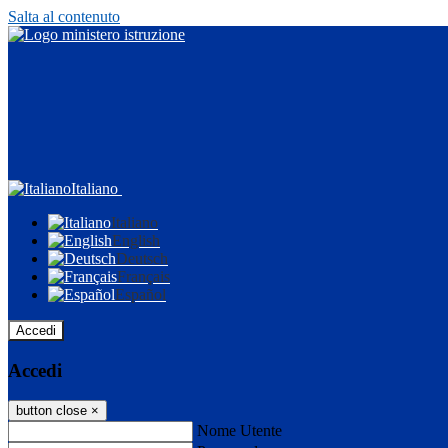
Salta al contenuto
Italiano
Italiano
English
Deutsch
Français
Español
Accedi
Accedi
button close
×
Nome Utente