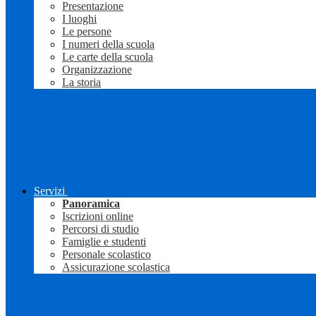
Presentazione
I luoghi
Le persone
I numeri della scuola
Le carte della scuola
Organizzazione
La storia
Servizi
Panoramica
Iscrizioni online
Percorsi di studio
Famiglie e studenti
Personale scolastico
Assicurazione scolastica