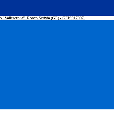
o "Vallescrivia"
Ronco Scrivia (GE) - GEIS017007