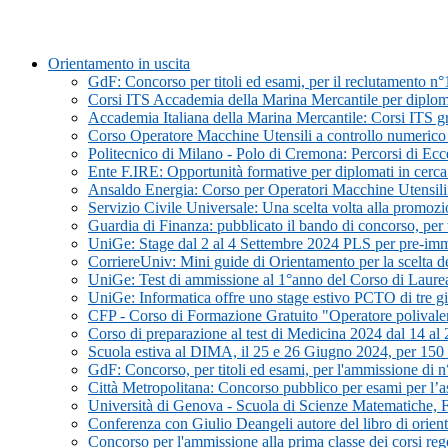
Orientamento in uscita
GdF: Concorso per titoli ed esami, per il reclutamento n°
Corsi ITS Accademia della Marina Mercantile per diploma
Accademia Italiana della Marina Mercantile: Corsi ITS grat
Corso Operatore Macchine Utensili a controllo numer
Politecnico di Milano - Polo di Cremona: Percorsi di Ecc
Ente F.IRE: Opportunità formative per diplomati in cerc
Ansaldo Energia: Corso per Operatori Macchine Utensil
Servizio Civile Universale: Una scelta volta alla promoz
Guardia di Finanza: pubblicato il bando di concorso, per t
UniGe: Stage dal 2 al 4 Settembre 2024 PLS per pre-imma
CorriereUniv: Mini guide di Orientamento per la scelta del
UniGe: Test di ammissione al 1°anno del Corso di Laurea in
UniGe: Informatica offre uno stage estivo PCTO di tre gi
CFP - Corso di Formazione Gratuito "Operatore polivalent
Corso di preparazione al test di Medicina 2024 dal 14 a
Scuola estiva al DIMA, il 25 e 26 Giugno 2024, per 150 st
GdF: Concorso, per titoli ed esami, per l'ammissione di n
Città Metropolitana: Concorso pubblico per esami per l’assu
Università di Genova - Scuola di Scienze Matematiche, 
Conferenza con Giulio Deangeli autore del libro di orie
Concorso per l'ammissione alla prima classe dei corsi re