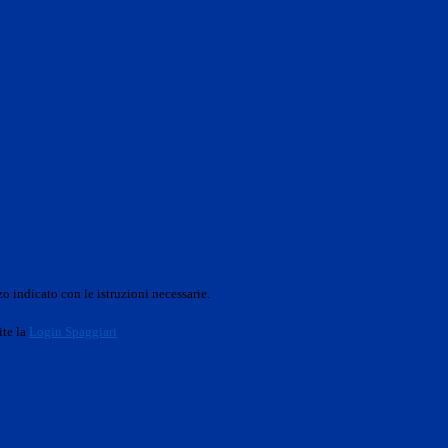
o indicato con le istruzioni necessarie.
ite la
Login Spaggiari