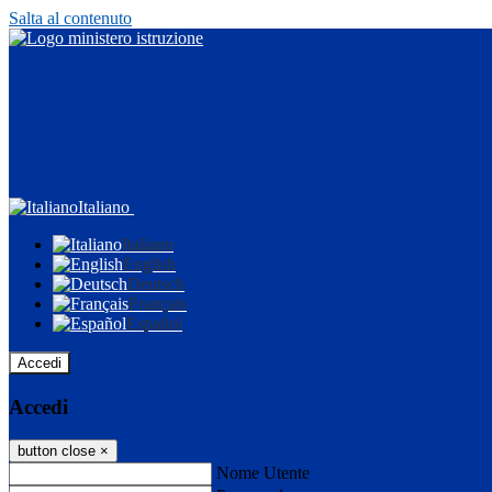
Salta al contenuto
Italiano
Italiano
English
Deutsch
Français
Español
Accedi
Accedi
button close
×
Nome Utente