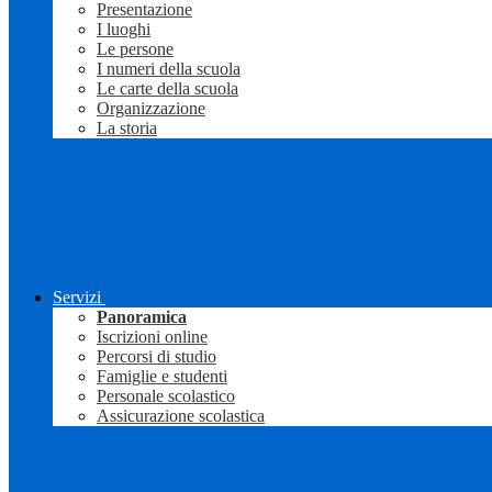
Presentazione
I luoghi
Le persone
I numeri della scuola
Le carte della scuola
Organizzazione
La storia
Servizi
Panoramica
Iscrizioni online
Percorsi di studio
Famiglie e studenti
Personale scolastico
Assicurazione scolastica