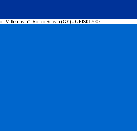
o "Vallescrivia"
Ronco Scrivia (GE) - GEIS017007