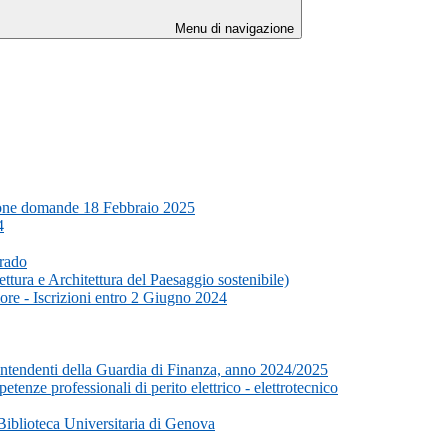
Menu di navigazione
azione domande 18 Febbraio 2025
4
Grado
ttura e Architettura del Paesaggio sostenibile)
ore - Iscrizioni entro 2 Giugno 2024
vrintendenti della Guardia di Finanza, anno 2024/2025
tenze professionali di perito elettrico - elettrotecnico
Biblioteca Universitaria di Genova