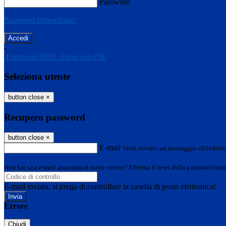
Password
Password dimenticata?
-
Entra con SPID
Entra con CIE
Seleziona utente
button close
×
Recupero password
button close
×
E-mail
Verrà inviato un messaggio all'indirizz
Non hai una e-mail associata al nome utente? Effettua il reset della password tram
E-mail inviata, si prega di controllare la casella di posta elettronica!
Errore
Chiudi