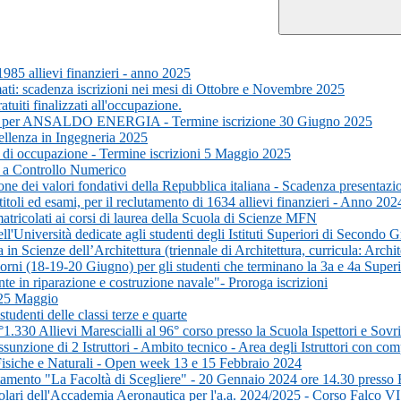
1985 allievi finanzieri - anno 2025
ti: scadenza iscrizioni nei mesi di Ottobre e Novembre 2025
uiti finalizzati all'occupazione.
ico per ANSALDO ENERGIA - Termine iscrizione 30 Giugno 2025
ellenza in Ingegneria 2025
a di occupazione - Termine iscrizioni 5 Maggio 2025
i a Controllo Numerico
ione dei valori fondativi della Repubblica italiana - Scadenza present
itoli ed esami, per il reclutamento di 1634 allievi finanzieri - Anno 202
tricolati ai corsi di laurea della Scuola di Scienze MFN
l'Università dedicate agli studenti degli Istituti Superiori di Secondo 
 Scienze dell’Architettura (triennale di Architettura, curricula: Archite
orni (18-19-20 Giugno) per gli studenti che terminano la 3a e 4a Superi
e in riparazione e costruzione navale"- Proroga iscrizioni
l 25 Maggio
udenti delle classi terze e quarte
°1.330 Allievi Marescialli al 96° corso presso la Scuola Ispettori e So
nzione di 2 Istruttori - Ambito tecnico - Area degli Istruttori con compe
Fisiche e Naturali - Open week 13 e 15 Febbraio 2024
ntamento "La Facoltà di Scegliere" - 20 Gennaio 2024 ore 14.30 presso 
golari dell'Accademia Aeronautica per l'a.a. 2024/2025 - Corso Falco VI