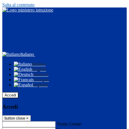
Salta al contenuto
Italiano
Italiano
English
Deutsch
Français
Español
Accedi
Accedi
button close
×
Nome Utente