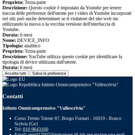
Proprieta:
Terza-parte
Descrizione:
Questo cookie è impostato da Youtube per tenere
traccia delle preferenze dell'utente per i video di Youtube incorporati
nei siti; può anche determinare se il visitatore del sito web sta
utilizzando la nuova o la vecchia versione dell'interfaccia di
Youtube.
Durata:
6 mesi
Nome:
DEVICE_INFO
Tipologia:
analitico
Proprieta:
Terza-parte
Descrizione:
YouTube utilizza questo cookie per identificare la
tipologia di device utilizzata dall'utente.
Durata:
6 mesi
Accetta tutti
Salva le preferenze
Istituto Omnicomprensivo "Vallescrivia"
Contatti
Istituto Omnicomprensivo "Vallescrivia"
Corso Trento Trieste 87, Borgo Fornari - 16019 - Ronco
Scrivia (Ge)
Tel:
010 9643160
Email:
geis017007@istruzione.it
Link per inviare una mail