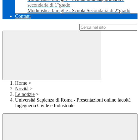
secondaria di 1°grado
Modulistica famiglie - Scuola Secondaria di 2°grado
Contatti
Campo di ricerca per le pagine del sito
Home
>
Novità
>
Le notizie
>
Università Sapienza di Roma - Presentazioni online facoltà
Ingegneria Civile e Industriale