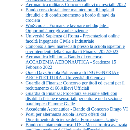
Aeronautica militare: Concorso allievi marescialli 2022
Bando corso installatore manutentore di impianti
idraulici e di condizionamento a bordo di navi da
crociera
WinScuola - Formarsi e lavorare nel digitale -
Opportunità per giovani e aziende
Università Sapienza di Roma - Presentazioni online
facoltà Ingegneria Civile e Industriale
Concorso allievi marescialli presso la scuola ispettori e
sovrintendenti della Guardia di Finanza 2022/2023
Aeronautica Militare – Bando di concorso
ACCADEMIA AERONAUTICA - Scadenza 15
Febbraio 2022
Open Days Scuola Politecnica di INGEGNERIA e
ARCHITETTURA - Università di Genova
Guardia di Finanza: Concorso per titoli ed esami per il
reclutamento di 66 Allievi Ufficiali
Guardia di Finanza: Procedura selezione atleti con
disabilità fisiche e sensoriali per entrare nella sezione
paralimpica Fiamme Gialle
Accademia Aeronautica - Bando di Concorso Drago VI
Posti per alternanza scuola-lavoro offerti dal
Dipartimento di Scienze della Formazione - Unige
Bando reclutamento corso ITS - Meccatronica avanzata
per l'innovazione dell'industria dell'acciaio