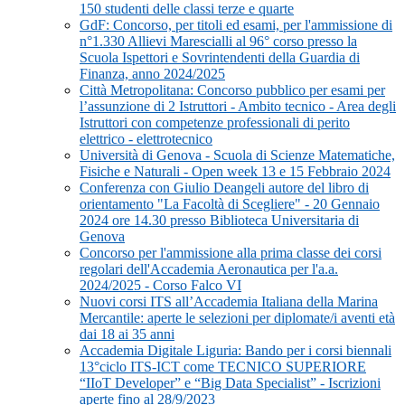
150 studenti delle classi terze e quarte
GdF: Concorso, per titoli ed esami, per l'ammissione di
n°1.330 Allievi Marescialli al 96° corso presso la
Scuola Ispettori e Sovrintendenti della Guardia di
Finanza, anno 2024/2025
Città Metropolitana: Concorso pubblico per esami per
l’assunzione di 2 Istruttori - Ambito tecnico - Area degli
Istruttori con competenze professionali di perito
elettrico - elettrotecnico
Università di Genova - Scuola di Scienze Matematiche,
Fisiche e Naturali - Open week 13 e 15 Febbraio 2024
Conferenza con Giulio Deangeli autore del libro di
orientamento "La Facoltà di Scegliere" - 20 Gennaio
2024 ore 14.30 presso Biblioteca Universitaria di
Genova
Concorso per l'ammissione alla prima classe dei corsi
regolari dell'Accademia Aeronautica per l'a.a.
2024/2025 - Corso Falco VI
Nuovi corsi ITS all’Accademia Italiana della Marina
Mercantile: aperte le selezioni per diplomate/i aventi età
dai 18 ai 35 anni
Accademia Digitale Liguria: Bando per i corsi biennali
13°ciclo ITS-ICT come TECNICO SUPERIORE
“IIoT Developer” e “Big Data Specialist” - Iscrizioni
aperte fino al 28/9/2023