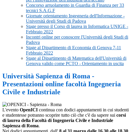
Concorso arruolamento in Guardia di Finanza per 33
tecnici S.A.G.F
Giornate orientamento Ingegneria dell'Informazione -
Università degli Studi di Padova
Stage presso il Corso di laurea in Informatica UNIGE -
Febbraio 2022
Incontri online per conoscere l'Università degli Studi di
Padova
Stage al Dipartimento di Economia di Genova 7-11
Febbraio 2022
Stage al Dipartimento di Matematica dell'Università di
Genova valido come PCTO - Orientamento in uscita
Università Sapienza di Roma -
Presentazioni online facoltà Ingegneria
Civile e Industriale
L'evento
OpenICI
continua con dodici appuntamenti in cui studenti
e studentesse potranno scoprire tutto ciò che c'è da sapere sui
corsi
di laurea della Facoltà di Ingegneria Civile e Industriale
Sapienza di Roma
.
Nei dodici appuntamenti, dall'
8 al 31 marzo dalle 16.30 alle 18.30
,