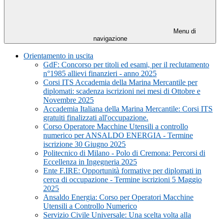
Menu di
navigazione
Orientamento in uscita
GdF: Concorso per titoli ed esami, per il reclutamento
n°1985 allievi finanzieri - anno 2025
Corsi ITS Accademia della Marina Mercantile per
diplomati: scadenza iscrizioni nei mesi di Ottobre e
Novembre 2025
Accademia Italiana della Marina Mercantile: Corsi ITS
gratuiti finalizzati all'occupazione.
Corso Operatore Macchine Utensili a controllo
numerico per ANSALDO ENERGIA - Termine
iscrizione 30 Giugno 2025
Politecnico di Milano - Polo di Cremona: Percorsi di
Eccellenza in Ingegneria 2025
Ente F.IRE: Opportunità formative per diplomati in
cerca di occupazione - Termine iscrizioni 5 Maggio
2025
Ansaldo Energia: Corso per Operatori Macchine
Utensili a Controllo Numerico
Servizio Civile Universale: Una scelta volta alla