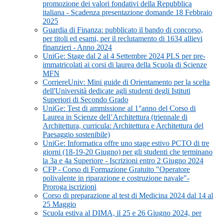
promozione dei valori fondativi della Repubblica
italiana - Scadenza presentazione domande 18 Febbraio
2025
Guardia di Finanza: pubblicato il bando di concorso,
per titoli ed esami, per il reclutamento di 1634 allievi
finanzieri - Anno 2024
UniGe: Stage dal 2 al 4 Settembre 2024 PLS per pre-
immatricolati ai corsi di laurea della Scuola di Scienze
MFN
CorriereUniv: Mini guide di Orientamento per la scelta
dell'Università dedicate agli studenti degli Istituti
Superiori di Secondo Grado
UniGe: Test di ammissione al 1°anno del Corso di
Laurea in Scienze dell’Architettura (triennale di
Architettura, curricula: Architettura e Architettura del
Paesaggio sostenibile)
UniGe: Informatica offre uno stage estivo PCTO di tre
giorni (18-19-20 Giugno) per gli studenti che terminano
la 3a e 4a Superiore - Iscrizioni entro 2 Giugno 2024
CFP - Corso di Formazione Gratuito "Operatore
polivalente in riparazione e costruzione navale"-
Proroga iscrizioni
Corso di preparazione al test di Medicina 2024 dal 14 al
25 Maggio
Scuola estiva al DIMA, il 25 e 26 Giugno 2024, per