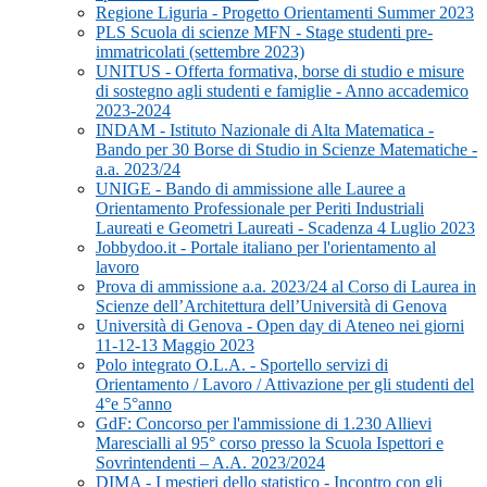
Regione Liguria - Progetto Orientamenti Summer 2023
PLS Scuola di scienze MFN - Stage studenti pre-
immatricolati (settembre 2023)
UNITUS - Offerta formativa, borse di studio e misure
di sostegno agli studenti e famiglie - Anno accademico
2023-2024
INDAM - Istituto Nazionale di Alta Matematica -
Bando per 30 Borse di Studio in Scienze Matematiche -
a.a. 2023/24
UNIGE - Bando di ammissione alle Lauree a
Orientamento Professionale per Periti Industriali
Laureati e Geometri Laureati - Scadenza 4 Luglio 2023
Jobbydoo.it - Portale italiano per l'orientamento al
lavoro
Prova di ammissione a.a. 2023/24 al Corso di Laurea in
Scienze dell’Architettura dell’Università di Genova
Università di Genova - Open day di Ateneo nei giorni
11-12-13 Maggio 2023
Polo integrato O.L.A. - Sportello servizi di
Orientamento / Lavoro / Attivazione per gli studenti del
4°e 5°anno
GdF: Concorso per l'ammissione di 1.230 Allievi
Marescialli al 95° corso presso la Scuola Ispettori e
Sovrintendenti – A.A. 2023/2024
DIMA - I mestieri dello statistico - Incontro con gli