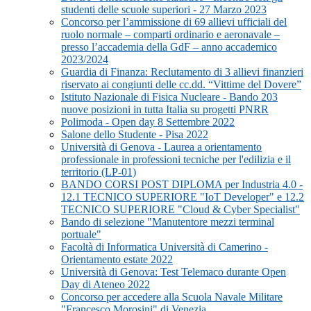
studenti delle scuole superiori - 27 Marzo 2023
Concorso per l’ammissione di 69 allievi ufficiali del
ruolo normale – comparti ordinario e aeronavale –
presso l’accademia della GdF – anno accademico
2023/2024
Guardia di Finanza: Reclutamento di 3 allievi finanzieri
riservato ai congiunti delle cc.dd. “Vittime del Dovere”
Istituto Nazionale di Fisica Nucleare - Bando 203
nuove posizioni in tutta Italia su progetti PNRR
Polimoda - Open day 8 Settembre 2022
Salone dello Studente - Pisa 2022
Università di Genova - Laurea a orientamento
professionale in professioni tecniche per l'edilizia e il
territorio (LP-01)
BANDO CORSI POST DIPLOMA per Industria 4.0 -
12.1 TECNICO SUPERIORE "IoT Developer" e 12.2
TECNICO SUPERIORE "Cloud & Cyber Specialist"
Bando di selezione "Manutentore mezzi terminal
portuale"
Facoltà di Informatica Università di Camerino -
Orientamento estate 2022
Università di Genova: Test Telemaco durante Open
Day di Ateneo 2022
Concorso per accedere alla Scuola Navale Militare
"Francesco Morosini" di Venezia