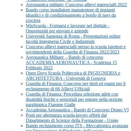
Aeronautica militare: Concorso allievi marescialli 2022
Bando corso installatore manutentore di impianti
idraulici e di condizionamento a bordo di navi da
crociera
WinScuola - Formarsi e lavorare nel digitale -
Opportunità per giovani e aziende
Università Sapienza di Roma - Presentazioni online
facoltà Ingegneria Civile e Industriale
Concorso allievi marescialli presso la scuola ispettori e
sovrintendenti della Guardia di Finanza 2022/2023
Aeronautica Militare – Bando di concorso
ACCADEMIA AERONAUTICA - Scadenza 15
Febbraio 2022
Open Days Scuola Politecnica di INGEGNERIA e
ARCHITETTURA - Università di Genova
Guardia di Finanza: Concorso per titoli ed esami per il
reclutamento di 66 Allievi Ufficiali
Guardia di Finanza: Procedura selezione atleti con
disabilità fisiche e sensoriali per entrare nella sezione
paralimpica Fiamme Gialle
Accademia Aeronautica - Bando di Concorso Drago VI
Posti per alternanza scuola-lavoro offerti dal
Dipartimento di Scienze della Formazione - Unige
Bando reclutamento corso ITS - Meccatronica avanzata
per l'innovazione dell'industria dell'acciaio