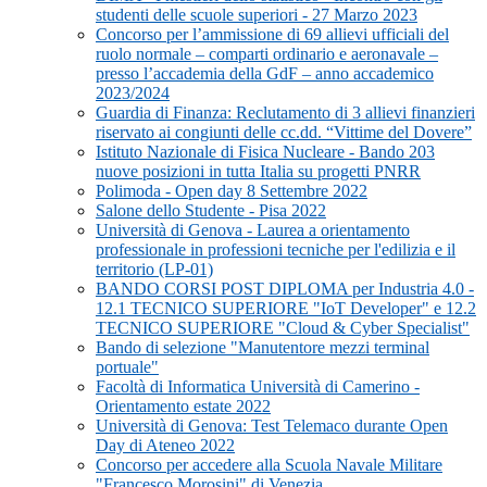
studenti delle scuole superiori - 27 Marzo 2023
Concorso per l’ammissione di 69 allievi ufficiali del
ruolo normale – comparti ordinario e aeronavale –
presso l’accademia della GdF – anno accademico
2023/2024
Guardia di Finanza: Reclutamento di 3 allievi finanzieri
riservato ai congiunti delle cc.dd. “Vittime del Dovere”
Istituto Nazionale di Fisica Nucleare - Bando 203
nuove posizioni in tutta Italia su progetti PNRR
Polimoda - Open day 8 Settembre 2022
Salone dello Studente - Pisa 2022
Università di Genova - Laurea a orientamento
professionale in professioni tecniche per l'edilizia e il
territorio (LP-01)
BANDO CORSI POST DIPLOMA per Industria 4.0 -
12.1 TECNICO SUPERIORE "IoT Developer" e 12.2
TECNICO SUPERIORE "Cloud & Cyber Specialist"
Bando di selezione "Manutentore mezzi terminal
portuale"
Facoltà di Informatica Università di Camerino -
Orientamento estate 2022
Università di Genova: Test Telemaco durante Open
Day di Ateneo 2022
Concorso per accedere alla Scuola Navale Militare
"Francesco Morosini" di Venezia