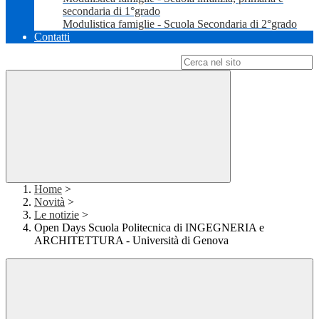
secondaria di 1°grado
Modulistica famiglie - Scuola Secondaria di 2°grado
Contatti
Campo di ricerca per le pagine del sito
Home
>
Novità
>
Le notizie
>
Open Days Scuola Politecnica di INGEGNERIA e
ARCHITETTURA - Università di Genova