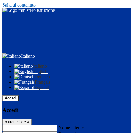
Salta al contenuto
Italiano
Italiano
English
Deutsch
Français
Español
Accedi
Accedi
button close
×
Nome Utente