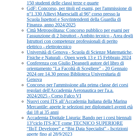
150 studenti delle classi terze e quarte
GdF: Concorso, per titoli ed esami, per l'ammissione di
n°1.330 Allievi Marescialli al 96° corso presso la
Scuola Ispettori e Sovrintendenti della Guardia di
Finanza, anno 2024/2025
Città Metropolitana: Concorso pubblico per esami per
l’assunzione di 2 Istruttori - Ambito tecnico - Area degli
Istruttori con competenze professionali di perito
elettrico - elettrotecnico
Università di Genova - Scuola di Scienze Matematiche,
Fisiche e Naturali - Open week 13 e 15 Febbraio 2024
Conferenza con Giulio Deangeli autore del libro di
orientamento "La Facoltà di Scegliere" - 20 Gennaio
2024 ore 14.30 presso Biblioteca Universitaria di
Genova
Concorso per l'ammissione alla prima classe dei corsi
regolari dell'Accademia Aeronautica per l'a.a.
2024/2025 - Corso Falco VI
Nuovi corsi ITS all’Accademia Italiana della Marina
Mercantile: aperte le selezioni per diplomate/i aventi età
dai 18 ai 35 anni
Accademia Digitale Liguria: Bando per i corsi biennali
13°ciclo ITS-ICT come TECNICO SUPERIORE
“IIoT Developer” e “Big Data Specialist” - Iscrizioni
aperte fino al 28/9/2023