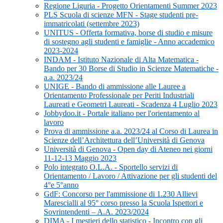
Regione Liguria - Progetto Orientamenti Summer 2023
PLS Scuola di scienze MFN - Stage studenti pre-
immatricolati (settembre 2023)
UNITUS - Offerta formativa, borse di studio e misure
di sostegno agli studenti e famiglie - Anno accademico
2023-2024
INDAM - Istituto Nazionale di Alta Matematica -
Bando per 30 Borse di Studio in Scienze Matematiche -
a.a. 2023/24
UNIGE - Bando di ammissione alle Lauree a
Orientamento Professionale per Periti Industriali
Laureati e Geometri Laureati - Scadenza 4 Luglio 2023
Jobbydoo.it - Portale italiano per l'orientamento al
lavoro
Prova di ammissione a.a. 2023/24 al Corso di Laurea in
Scienze dell’Architettura dell’Università di Genova
Università di Genova - Open day di Ateneo nei giorni
11-12-13 Maggio 2023
Polo integrato O.L.A. - Sportello servizi di
Orientamento / Lavoro / Attivazione per gli studenti del
4°e 5°anno
GdF: Concorso per l'ammissione di 1.230 Allievi
Marescialli al 95° corso presso la Scuola Ispettori e
Sovrintendenti – A.A. 2023/2024
DIMA - I mestieri dello statistico - Incontro con gli