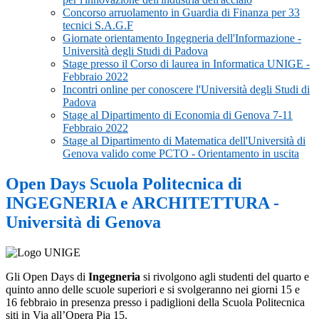
Concorso arruolamento in Guardia di Finanza per 33
tecnici S.A.G.F
Giornate orientamento Ingegneria dell'Informazione -
Università degli Studi di Padova
Stage presso il Corso di laurea in Informatica UNIGE -
Febbraio 2022
Incontri online per conoscere l'Università degli Studi di
Padova
Stage al Dipartimento di Economia di Genova 7-11
Febbraio 2022
Stage al Dipartimento di Matematica dell'Università di
Genova valido come PCTO - Orientamento in uscita
Open Days Scuola Politecnica di
INGEGNERIA e ARCHITETTURA -
Università di Genova
Gli Open Days di
Ingegneria
si rivolgono agli studenti del quarto e
quinto anno delle scuole superiori e si svolgeranno nei giorni 15 e
16 febbraio in presenza presso i padiglioni della Scuola Politecnica
siti in Via all’Opera Pia 15.