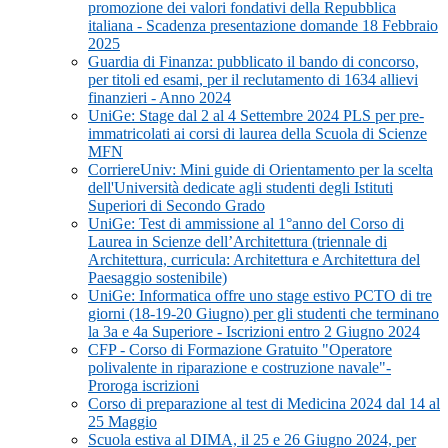
promozione dei valori fondativi della Repubblica
italiana - Scadenza presentazione domande 18 Febbraio
2025
Guardia di Finanza: pubblicato il bando di concorso,
per titoli ed esami, per il reclutamento di 1634 allievi
finanzieri - Anno 2024
UniGe: Stage dal 2 al 4 Settembre 2024 PLS per pre-
immatricolati ai corsi di laurea della Scuola di Scienze
MFN
CorriereUniv: Mini guide di Orientamento per la scelta
dell'Università dedicate agli studenti degli Istituti
Superiori di Secondo Grado
UniGe: Test di ammissione al 1°anno del Corso di
Laurea in Scienze dell’Architettura (triennale di
Architettura, curricula: Architettura e Architettura del
Paesaggio sostenibile)
UniGe: Informatica offre uno stage estivo PCTO di tre
giorni (18-19-20 Giugno) per gli studenti che terminano
la 3a e 4a Superiore - Iscrizioni entro 2 Giugno 2024
CFP - Corso di Formazione Gratuito "Operatore
polivalente in riparazione e costruzione navale"-
Proroga iscrizioni
Corso di preparazione al test di Medicina 2024 dal 14 al
25 Maggio
Scuola estiva al DIMA, il 25 e 26 Giugno 2024, per