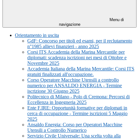
Menu di
navigazione
Orientamento in uscita
GdF: Concorso per titoli ed esami, per il reclutamento
n°1985 allievi finanzieri - anno 2025
Corsi ITS Accademia della Marina Mercantile per
diplomati: scadenza iscrizioni nei mesi di Ottobre e
Novembre 2025
Accademia Italiana della Marina Mercantile: Corsi ITS
gratuiti finalizzati all'occupazione.
Corso Operatore Macchine Utensili a controllo
numerico per ANSALDO ENERGIA - Termine
iscrizione 30 Giugno 2025
Politecnico di Milano - Polo di Cremona: Percorsi di
Eccellenza in Ingegneria 2025
Ente F.IRE: Opportunità formative per diplomati in
cerca di occupazione - Termine iscrizioni 5 Maggio
2025
Ansaldo Energia: Corso per Operatori Macchine
Utensili a Controllo Numerico
Servizio Civile Universale: Una scelta volta alla