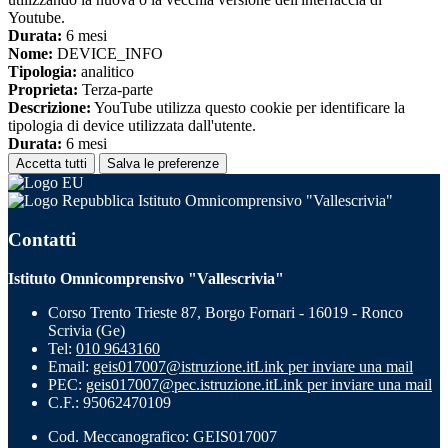
Youtube.
Durata:
6 mesi
Nome:
DEVICE_INFO
Tipologia:
analitico
Proprieta:
Terza-parte
Descrizione:
YouTube utilizza questo cookie per identificare la
tipologia di device utilizzata dall'utente.
Durata:
6 mesi
Accetta tutti
Salva le preferenze
Istituto Omnicomprensivo "Vallescrivia"
Contatti
Istituto Omnicomprensivo "Vallescrivia"
Corso Trento Trieste 87, Borgo Fornari - 16019 - Ronco
Scrivia (Ge)
Tel:
010 9643160
Email:
geis017007@istruzione.it
Link per inviare una mail
PEC:
geis017007@pec.istruzione.it
Link per inviare una mail
C.F.: 95062470109
Cod. Meccanografico: GEIS017007