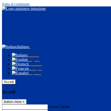
Salta al contenuto
Italiano
Italiano
English
Deutsch
Français
Español
Accedi
Accedi
button close
×
Nome Utente