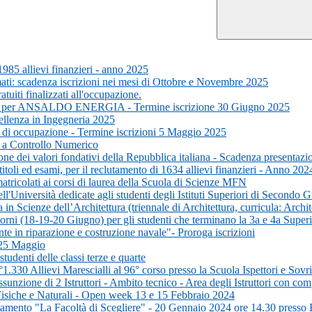
1985 allievi finanzieri - anno 2025
ti: scadenza iscrizioni nei mesi di Ottobre e Novembre 2025
uiti finalizzati all'occupazione.
ico per ANSALDO ENERGIA - Termine iscrizione 30 Giugno 2025
ellenza in Ingegneria 2025
a di occupazione - Termine iscrizioni 5 Maggio 2025
i a Controllo Numerico
ione dei valori fondativi della Repubblica italiana - Scadenza present
itoli ed esami, per il reclutamento di 1634 allievi finanzieri - Anno 202
tricolati ai corsi di laurea della Scuola di Scienze MFN
l'Università dedicate agli studenti degli Istituti Superiori di Secondo 
 Scienze dell’Architettura (triennale di Architettura, curricula: Archite
orni (18-19-20 Giugno) per gli studenti che terminano la 3a e 4a Superi
e in riparazione e costruzione navale"- Proroga iscrizioni
l 25 Maggio
udenti delle classi terze e quarte
°1.330 Allievi Marescialli al 96° corso presso la Scuola Ispettori e So
nzione di 2 Istruttori - Ambito tecnico - Area degli Istruttori con compe
Fisiche e Naturali - Open week 13 e 15 Febbraio 2024
ntamento "La Facoltà di Scegliere" - 20 Gennaio 2024 ore 14.30 presso 