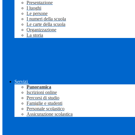
Presentazione
I luoghi
Le persone
I numeri della scuola
Le carte della scuola
Organizzazione
La storia
Servizi
Panoramica
Iscrizioni online
Percorsi di studio
Famiglie e studenti
Personale scolastico
Assicurazione scolastica