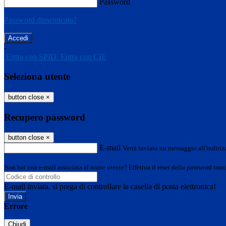
Password
Password dimenticata?
-
Entra con SPID
Entra con CIE
Seleziona utente
button close
×
Recupero password
button close
×
E-mail
Verrà inviato un messaggio all'indirizz
Non hai una e-mail associata al nome utente? Effettua il reset della password tram
E-mail inviata, si prega di controllare la casella di posta elettronica!
Errore
Chiudi