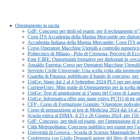
Orientamento in uscita
GdF: Concorso per titoli ed esami, per il reclutamento n°
Corsi ITS Accademia della Marina Mercantile per diploma
Accademia Italiana della Marina Mercantile: Corsi ITS grat
Corso Operatore Macchine Utensili a controllo numer
Politecnico di Milano - Polo di Cremona: Percorsi di Ecc
Ente F.IRE: Opportunità formative per diplomati in cerc
Ansaldo Energia: Corso per Operatori Macchine Utensil
Servizio Civile Universale: Una scelta volta alla promoz
Guardia di Finanza: pubblicato il bando di concorso, per t
UniGe: Stage dal 2 al 4 Settembre 2024 PLS per pre-imma
CorriereUniv: Mini guide di Orientamento per la scelta del
UniGe: Test di ammissione al 1°anno del Corso di Laurea in
UniGe: Informatica offre uno stage estivo PCTO di tre gi
CFP - Corso di Formazione Gratuito "Operatore polivalent
Corso di preparazione al test di Medicina 2024 dal 14 a
Scuola estiva al DIMA, il 25 e 26 Giugno 2024, per 150 st
GdF: Concorso, per titoli ed esami, per l'ammissione di n
Città Metropolitana: Concorso pubblico per esami per l’assu
Università di Genova - Scuola di Scienze Matematiche, 
Conferenza con Giulio Deangeli autore del libro di orie