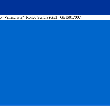
o "Vallescrivia"
Ronco Scrivia (GE) - GEIS017007