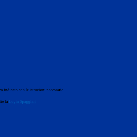
o indicato con le istruzioni necessarie.
ite la
Login Spaggiari