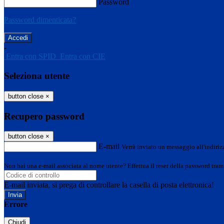
Password
Password dimenticata?
-
Entra con SPID
Entra con CIE
Seleziona utente
button close
×
Recupero password
button close
×
E-mail
Verrà inviato un messaggio all'indirizz
Non hai una e-mail associata al nome utente? Effettua il reset della password tram
E-mail inviata, si prega di controllare la casella di posta elettronica!
Errore
Chiudi