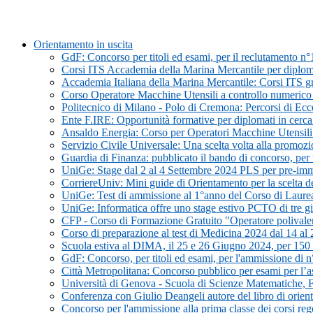
Orientamento in uscita
GdF: Concorso per titoli ed esami, per il reclutamento n°
Corsi ITS Accademia della Marina Mercantile per diploma
Accademia Italiana della Marina Mercantile: Corsi ITS grat
Corso Operatore Macchine Utensili a controllo numer
Politecnico di Milano - Polo di Cremona: Percorsi di Ecc
Ente F.IRE: Opportunità formative per diplomati in cerc
Ansaldo Energia: Corso per Operatori Macchine Utensil
Servizio Civile Universale: Una scelta volta alla promoz
Guardia di Finanza: pubblicato il bando di concorso, per t
UniGe: Stage dal 2 al 4 Settembre 2024 PLS per pre-imma
CorriereUniv: Mini guide di Orientamento per la scelta del
UniGe: Test di ammissione al 1°anno del Corso di Laurea in
UniGe: Informatica offre uno stage estivo PCTO di tre gi
CFP - Corso di Formazione Gratuito "Operatore polivalent
Corso di preparazione al test di Medicina 2024 dal 14 a
Scuola estiva al DIMA, il 25 e 26 Giugno 2024, per 150 st
GdF: Concorso, per titoli ed esami, per l'ammissione di n
Città Metropolitana: Concorso pubblico per esami per l’assu
Università di Genova - Scuola di Scienze Matematiche, 
Conferenza con Giulio Deangeli autore del libro di orie
Concorso per l'ammissione alla prima classe dei corsi re