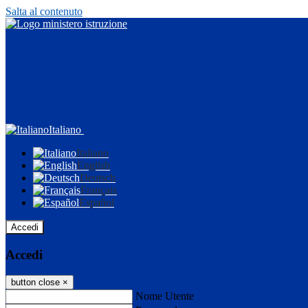
Salta al contenuto
Italiano
Italiano
English
Deutsch
Français
Español
Accedi
Accedi
button close
×
Nome Utente