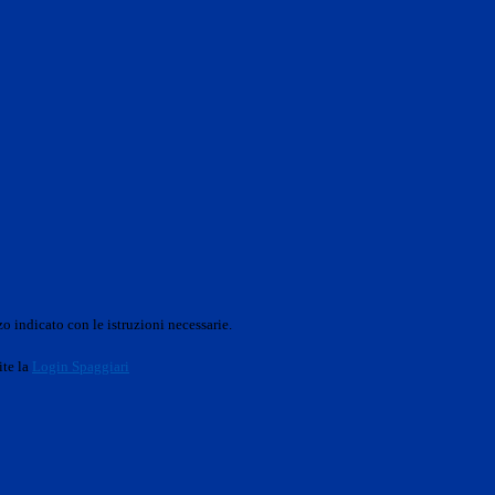
o indicato con le istruzioni necessarie.
ite la
Login Spaggiari