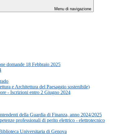
Menu di navigazione
azione domande 18 Febbraio 2025
4
Grado
ttura e Architettura del Paesaggio sostenibile)
ore - Iscrizioni entro 2 Giugno 2024
vrintendenti della Guardia di Finanza, anno 2024/2025
tenze professionali di perito elettrico - elettrotecnico
Biblioteca Universitaria di Genova