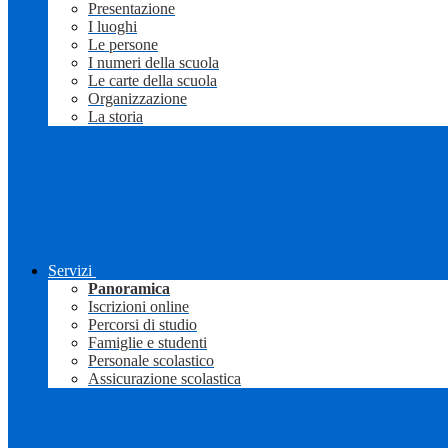
Presentazione
I luoghi
Le persone
I numeri della scuola
Le carte della scuola
Organizzazione
La storia
Servizi
Panoramica
Iscrizioni online
Percorsi di studio
Famiglie e studenti
Personale scolastico
Assicurazione scolastica