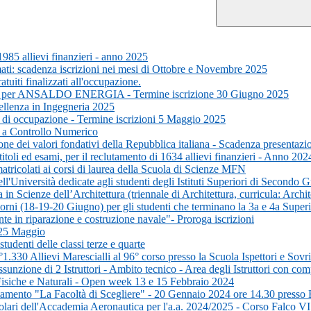
1985 allievi finanzieri - anno 2025
ti: scadenza iscrizioni nei mesi di Ottobre e Novembre 2025
uiti finalizzati all'occupazione.
ico per ANSALDO ENERGIA - Termine iscrizione 30 Giugno 2025
ellenza in Ingegneria 2025
a di occupazione - Termine iscrizioni 5 Maggio 2025
i a Controllo Numerico
ione dei valori fondativi della Repubblica italiana - Scadenza present
itoli ed esami, per il reclutamento di 1634 allievi finanzieri - Anno 202
tricolati ai corsi di laurea della Scuola di Scienze MFN
l'Università dedicate agli studenti degli Istituti Superiori di Secondo 
 Scienze dell’Architettura (triennale di Architettura, curricula: Archite
orni (18-19-20 Giugno) per gli studenti che terminano la 3a e 4a Superi
e in riparazione e costruzione navale"- Proroga iscrizioni
l 25 Maggio
udenti delle classi terze e quarte
°1.330 Allievi Marescialli al 96° corso presso la Scuola Ispettori e So
nzione di 2 Istruttori - Ambito tecnico - Area degli Istruttori con compe
Fisiche e Naturali - Open week 13 e 15 Febbraio 2024
ntamento "La Facoltà di Scegliere" - 20 Gennaio 2024 ore 14.30 presso 
golari dell'Accademia Aeronautica per l'a.a. 2024/2025 - Corso Falco VI