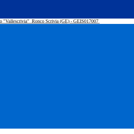
o "Vallescrivia"
Ronco Scrivia (GE) - GEIS017007