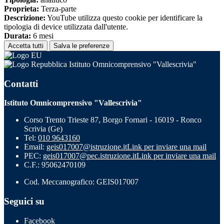
Proprieta:
Terza-parte
Descrizione:
YouTube utilizza questo cookie per identificare la
tipologia di device utilizzata dall'utente.
Durata:
6 mesi
Accetta tutti
Salva le preferenze
Istituto Omnicomprensivo "Vallescrivia"
Contatti
Istituto Omnicomprensivo "Vallescrivia"
Corso Trento Trieste 87, Borgo Fornari - 16019 - Ronco
Scrivia (Ge)
Tel:
010 9643160
Email:
geis017007@istruzione.it
Link per inviare una mail
PEC:
geis017007@pec.istruzione.it
Link per inviare una mail
C.F.: 95062470109
Cod. Meccanografico: GEIS017007
Seguici su
Facebook