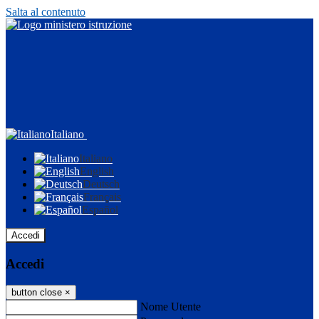
Salta al contenuto
Italiano
Italiano
English
Deutsch
Français
Español
Accedi
Accedi
button close
×
Nome Utente