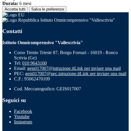
Durata:
6 mesi
Accetta tutti
Salva le preferenze
Istituto Omnicomprensivo "Vallescrivia"
Contatti
Istituto Omnicomprensivo "Vallescrivia"
Corso Trento Trieste 87, Borgo Fornari - 16019 - Ronco
Scrivia (Ge)
Tel:
010 9643160
Email:
geis017007@istruzione.it
Link per inviare una mail
PEC:
geis017007@pec.istruzione.it
Link per inviare una mail
C.F.: 95062470109
Cod. Meccanografico: GEIS017007
Seguici su
Facebook
Youtube
Instagram