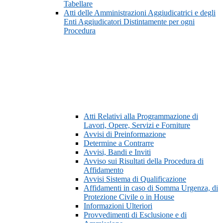
Tabellare
Atti delle Amministrazioni Aggiudicatrici e degli
Enti Aggiudicatori Distintamente per ogni
Procedura
Atti Relativi alla Programmazione di
Lavori, Opere, Servizi e Forniture
Avvisi di Preinformazione
Determine a Contrarre
Avvisi, Bandi e Inviti
Avviso sui Risultati della Procedura di
Affidamento
Avvisi Sistema di Qualificazione
Affidamenti in caso di Somma Urgenza, di
Protezione Civile o in House
Informazioni Ulteriori
Provvedimenti di Esclusione e di