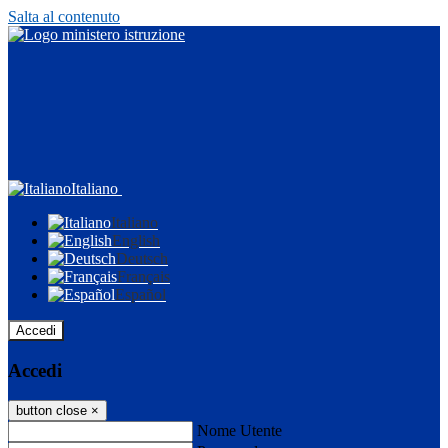
Salta al contenuto
Italiano
Italiano
English
Deutsch
Français
Español
Accedi
Accedi
button close
×
Nome Utente