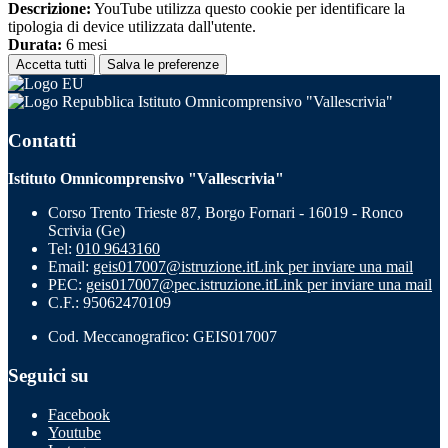
Descrizione:
YouTube utilizza questo cookie per identificare la
tipologia di device utilizzata dall'utente.
Durata:
6 mesi
Accetta tutti
Salva le preferenze
Istituto Omnicomprensivo "Vallescrivia"
Contatti
Istituto Omnicomprensivo "Vallescrivia"
Corso Trento Trieste 87, Borgo Fornari - 16019 - Ronco
Scrivia (Ge)
Tel:
010 9643160
Email:
geis017007@istruzione.it
Link per inviare una mail
PEC:
geis017007@pec.istruzione.it
Link per inviare una mail
C.F.: 95062470109
Cod. Meccanografico: GEIS017007
Seguici su
Facebook
Youtube