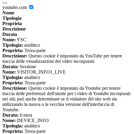
youtube.com
Nome
Tipologia
Proprieta
Descrizione
Durata
Nome:
YSC
Tipologia:
analitico
Proprieta:
Terza-parte
Descrizione:
Questo cookie è impostato da YouTube per tenere
traccia delle visualizzazioni dei video incorporati.
Durata:
Sessione
Nome:
VISITOR_INFO1_LIVE
Tipologia:
analitico
Proprieta:
Terza-parte
Descrizione:
Questo cookie è impostato da Youtube per tenere
traccia delle preferenze dell'utente per i video di Youtube incorporati
nei siti; può anche determinare se il visitatore del sito web sta
utilizzando la nuova o la vecchia versione dell'interfaccia di
Youtube.
Durata:
6 mesi
Nome:
DEVICE_INFO
Tipologia:
analitico
Proprieta:
Terza-parte