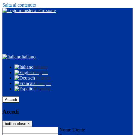
Salta al contenuto
Italiano
Italiano
English
Deutsch
Français
Español
Accedi
Accedi
button close
×
Nome Utente