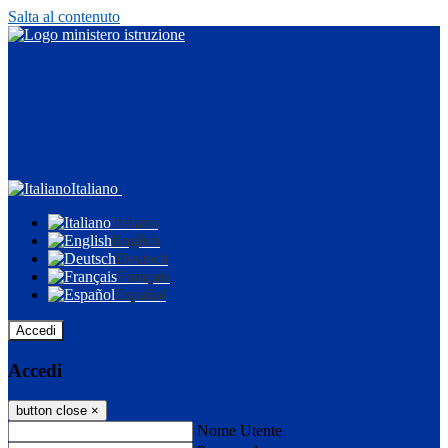
Salta al contenuto
Italiano
Italiano
English
Deutsch
Français
Español
Accedi
Accedi
button close
×
Nome Utente