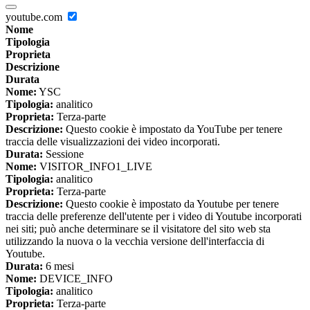
youtube.com
Nome
Tipologia
Proprieta
Descrizione
Durata
Nome:
YSC
Tipologia:
analitico
Proprieta:
Terza-parte
Descrizione:
Questo cookie è impostato da YouTube per tenere
traccia delle visualizzazioni dei video incorporati.
Durata:
Sessione
Nome:
VISITOR_INFO1_LIVE
Tipologia:
analitico
Proprieta:
Terza-parte
Descrizione:
Questo cookie è impostato da Youtube per tenere
traccia delle preferenze dell'utente per i video di Youtube incorporati
nei siti; può anche determinare se il visitatore del sito web sta
utilizzando la nuova o la vecchia versione dell'interfaccia di
Youtube.
Durata:
6 mesi
Nome:
DEVICE_INFO
Tipologia:
analitico
Proprieta:
Terza-parte