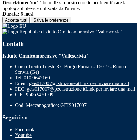
Descrizione:
YouTube utilizza questo cookie per identificare la
tipologia di device utilizzata dall'utente.
Durata:
6 mesi
Accetta tutti
Salva le preferenze
Istituto Omnicomprensivo "Vallescrivia"
Contatti
Istituto Omnicomprensivo "Vallescrivia"
Corso Trento Trieste 87, Borgo Fornari - 16019 - Ronco
Scrivia (Ge)
Tel:
010 9643160
Email:
geis017007@istruzione.it
Link per inviare una mail
PEC:
geis017007@pec.istruzione.it
Link per inviare una mail
C.F.: 95062470109
Cod. Meccanografico: GEIS017007
Seguici su
Facebook
Youtube