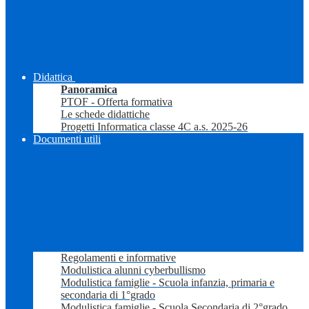
Didattica
Panoramica
PTOF - Offerta formativa
Le schede didattiche
Progetti Informatica classe 4C a.s. 2025-26
Documenti utili
Regolamenti e informative
Modulistica alunni cyberbullismo
Modulistica famiglie - Scuola infanzia, primaria e
secondaria di 1°grado
Modulistica famiglie - Scuola Secondaria di 2°grado