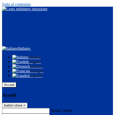
Salta al contenuto
Italiano
Italiano
English
Deutsch
Français
Español
Accedi
Accedi
button close
×
Nome Utente