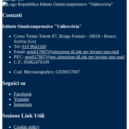
Istituto Omnicomprensivo "Vallescrivia"
Contatti
Istituto Omnicomprensivo "Vallescrivia"
Corso Trento Trieste 87, Borgo Fornari - 16019 - Ronco
Scrivia (Ge)
Tel:
010 9643160
Email:
geis017007@istruzione.it
Link per inviare una mail
PEC:
geis017007@pec.istruzione.it
Link per inviare una mail
C.F.: 95062470109
Cod. Meccanografico: GEIS017007
Seguici su
Facebook
Youtube
Instagram
Sezione Link Utili
Cookie policy