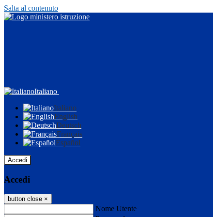
Salta al contenuto
Italiano
Italiano
English
Deutsch
Français
Español
Accedi
Accedi
button close
×
Nome Utente