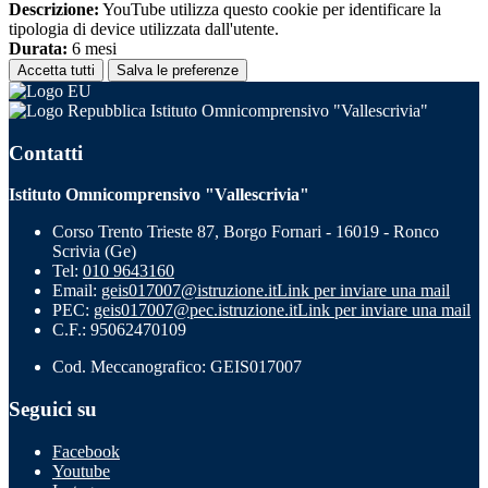
Descrizione:
YouTube utilizza questo cookie per identificare la
tipologia di device utilizzata dall'utente.
Durata:
6 mesi
Accetta tutti
Salva le preferenze
Istituto Omnicomprensivo "Vallescrivia"
Contatti
Istituto Omnicomprensivo "Vallescrivia"
Corso Trento Trieste 87, Borgo Fornari - 16019 - Ronco
Scrivia (Ge)
Tel:
010 9643160
Email:
geis017007@istruzione.it
Link per inviare una mail
PEC:
geis017007@pec.istruzione.it
Link per inviare una mail
C.F.: 95062470109
Cod. Meccanografico: GEIS017007
Seguici su
Facebook
Youtube