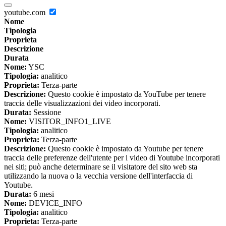
youtube.com
Nome
Tipologia
Proprieta
Descrizione
Durata
Nome:
YSC
Tipologia:
analitico
Proprieta:
Terza-parte
Descrizione:
Questo cookie è impostato da YouTube per tenere
traccia delle visualizzazioni dei video incorporati.
Durata:
Sessione
Nome:
VISITOR_INFO1_LIVE
Tipologia:
analitico
Proprieta:
Terza-parte
Descrizione:
Questo cookie è impostato da Youtube per tenere
traccia delle preferenze dell'utente per i video di Youtube incorporati
nei siti; può anche determinare se il visitatore del sito web sta
utilizzando la nuova o la vecchia versione dell'interfaccia di
Youtube.
Durata:
6 mesi
Nome:
DEVICE_INFO
Tipologia:
analitico
Proprieta:
Terza-parte