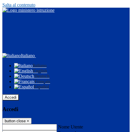
Salta al contenuto
Italiano
Italiano
English
Deutsch
Français
Español
Accedi
Accedi
button close
×
Nome Utente