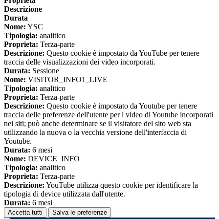
Proprieta
Descrizione
Durata
Nome:
YSC
Tipologia:
analitico
Proprieta:
Terza-parte
Descrizione:
Questo cookie è impostato da YouTube per tenere
traccia delle visualizzazioni dei video incorporati.
Durata:
Sessione
Nome:
VISITOR_INFO1_LIVE
Tipologia:
analitico
Proprieta:
Terza-parte
Descrizione:
Questo cookie è impostato da Youtube per tenere
traccia delle preferenze dell'utente per i video di Youtube incorporati
nei siti; può anche determinare se il visitatore del sito web sta
utilizzando la nuova o la vecchia versione dell'interfaccia di
Youtube.
Durata:
6 mesi
Nome:
DEVICE_INFO
Tipologia:
analitico
Proprieta:
Terza-parte
Descrizione:
YouTube utilizza questo cookie per identificare la
tipologia di device utilizzata dall'utente.
Durata:
6 mesi
Accetta tutti
Salva le preferenze