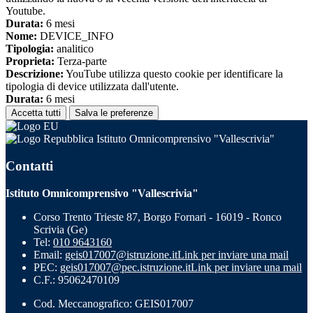
Youtube.
Durata:
6 mesi
Nome:
DEVICE_INFO
Tipologia:
analitico
Proprieta:
Terza-parte
Descrizione:
YouTube utilizza questo cookie per identificare la
tipologia di device utilizzata dall'utente.
Durata:
6 mesi
Accetta tutti
Salva le preferenze
Istituto Omnicomprensivo "Vallescrivia"
Contatti
Istituto Omnicomprensivo "Vallescrivia"
Corso Trento Trieste 87, Borgo Fornari - 16019 - Ronco
Scrivia (Ge)
Tel:
010 9643160
Email:
geis017007@istruzione.it
Link per inviare una mail
PEC:
geis017007@pec.istruzione.it
Link per inviare una mail
C.F.: 95062470109
Cod. Meccanografico: GEIS017007