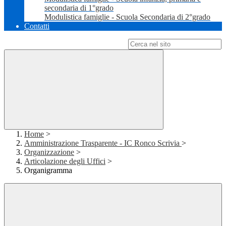
secondaria di 1°grado
Modulistica famiglie - Scuola Secondaria di 2°grado
Contatti
Campo di ricerca per le pagine del sito
Home
>
Amministrazione Trasparente - IC Ronco Scrivia
>
Organizzazione
>
Articolazione degli Uffici
>
Organigramma