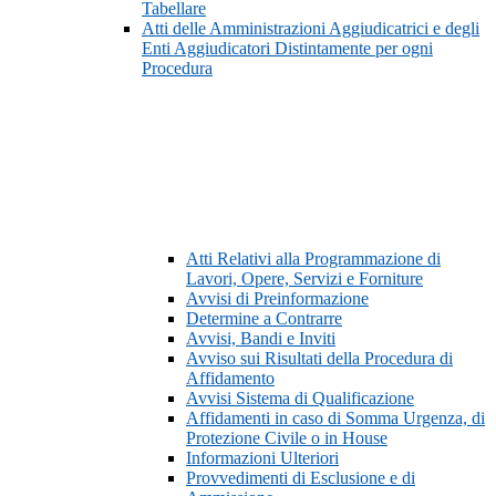
Tabellare
Atti delle Amministrazioni Aggiudicatrici e degli
Enti Aggiudicatori Distintamente per ogni
Procedura
Atti Relativi alla Programmazione di
Lavori, Opere, Servizi e Forniture
Avvisi di Preinformazione
Determine a Contrarre
Avvisi, Bandi e Inviti
Avviso sui Risultati della Procedura di
Affidamento
Avvisi Sistema di Qualificazione
Affidamenti in caso di Somma Urgenza, di
Protezione Civile o in House
Informazioni Ulteriori
Provvedimenti di Esclusione e di