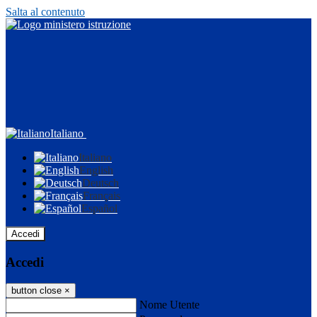
Salta al contenuto
Italiano
Italiano
English
Deutsch
Français
Español
Accedi
Accedi
button close
×
Nome Utente