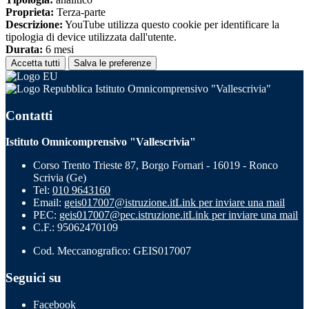
Proprieta:
Terza-parte
Descrizione:
YouTube utilizza questo cookie per identificare la
tipologia di device utilizzata dall'utente.
Durata:
6 mesi
Accetta tutti
Salva le preferenze
Istituto Omnicomprensivo "Vallescrivia"
Contatti
Istituto Omnicomprensivo "Vallescrivia"
Corso Trento Trieste 87, Borgo Fornari - 16019 - Ronco
Scrivia (Ge)
Tel:
010 9643160
Email:
geis017007@istruzione.it
Link per inviare una mail
PEC:
geis017007@pec.istruzione.it
Link per inviare una mail
C.F.: 95062470109
Cod. Meccanografico: GEIS017007
Seguici su
Facebook