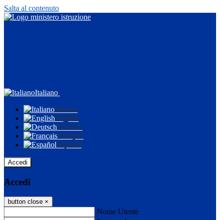
Salta al contenuto
Italiano
Italiano
English
Deutsch
Français
Español
Accedi
Accedi
button close
×
Nome Utente