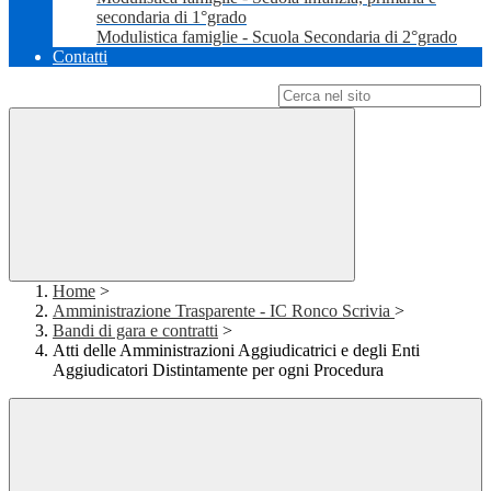
secondaria di 1°grado
Modulistica famiglie - Scuola Secondaria di 2°grado
Contatti
Campo di ricerca per le pagine del sito
Home
>
Amministrazione Trasparente - IC Ronco Scrivia
>
Bandi di gara e contratti
>
Atti delle Amministrazioni Aggiudicatrici e degli Enti
Aggiudicatori Distintamente per ogni Procedura