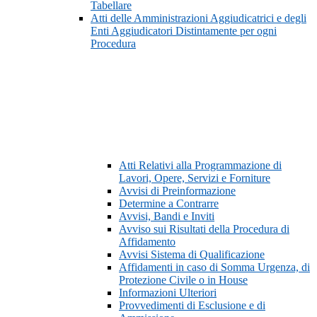
Tabellare
Atti delle Amministrazioni Aggiudicatrici e degli
Enti Aggiudicatori Distintamente per ogni
Procedura
Atti Relativi alla Programmazione di
Lavori, Opere, Servizi e Forniture
Avvisi di Preinformazione
Determine a Contrarre
Avvisi, Bandi e Inviti
Avviso sui Risultati della Procedura di
Affidamento
Avvisi Sistema di Qualificazione
Affidamenti in caso di Somma Urgenza, di
Protezione Civile o in House
Informazioni Ulteriori
Provvedimenti di Esclusione e di