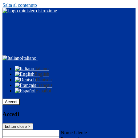
Salta al contenuto
Italiano
Italiano
English
Deutsch
Français
Español
Accedi
Accedi
button close
×
Nome Utente