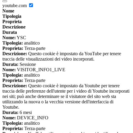
youtube.com
Nome
Tipologia
Proprieta
Descrizione
Durata
Nome:
YSC
Tipologia:
analitico
Proprieta:
Terza-parte
Descrizione:
Questo cookie è impostato da YouTube per tenere
traccia delle visualizzazioni dei video incorporati.
Durata:
Sessione
Nome:
VISITOR_INFO1_LIVE
Tipologia:
analitico
Proprieta:
Terza-parte
Descrizione:
Questo cookie è impostato da Youtube per tenere
traccia delle preferenze dell'utente per i video di Youtube incorporati
nei siti; può anche determinare se il visitatore del sito web sta
utilizzando la nuova o la vecchia versione dell'interfaccia di
Youtube.
Durata:
6 mesi
Nome:
DEVICE_INFO
Tipologia:
analitico
Proprieta:
Terza-parte