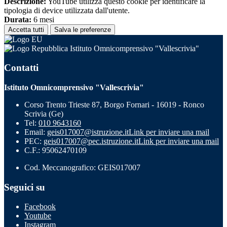
Descrizione:
YouTube utilizza questo cookie per identificare la
tipologia di device utilizzata dall'utente.
Durata:
6 mesi
Accetta tutti
Salva le preferenze
Istituto Omnicomprensivo "Vallescrivia"
Contatti
Istituto Omnicomprensivo "Vallescrivia"
Corso Trento Trieste 87, Borgo Fornari - 16019 - Ronco
Scrivia (Ge)
Tel:
010 9643160
Email:
geis017007@istruzione.it
Link per inviare una mail
PEC:
geis017007@pec.istruzione.it
Link per inviare una mail
C.F.: 95062470109
Cod. Meccanografico: GEIS017007
Seguici su
Facebook
Youtube
Instagram