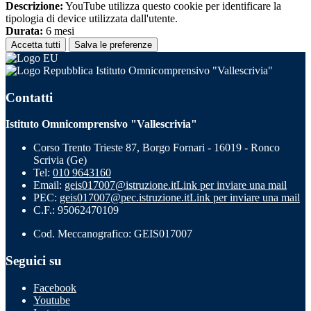
Descrizione:
YouTube utilizza questo cookie per identificare la
tipologia di device utilizzata dall'utente.
Durata:
6 mesi
Accetta tutti
Salva le preferenze
Istituto Omnicomprensivo "Vallescrivia"
Contatti
Istituto Omnicomprensivo "Vallescrivia"
Corso Trento Trieste 87, Borgo Fornari - 16019 - Ronco
Scrivia (Ge)
Tel:
010 9643160
Email:
geis017007@istruzione.it
Link per inviare una mail
PEC:
geis017007@pec.istruzione.it
Link per inviare una mail
C.F.: 95062470109
Cod. Meccanografico: GEIS017007
Seguici su
Facebook
Youtube