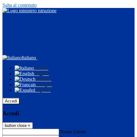
Salta al contenuto
Italiano
Italiano
English
Deutsch
Français
Español
Accedi
Accedi
button close
×
Nome Utente