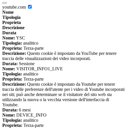
youtube.com
Nome
Tipologia
Proprieta
Descrizione
Durata
Nome:
YSC
Tipologia:
analitico
Proprieta:
Terza-parte
Descrizione:
Questo cookie è impostato da YouTube per tenere
traccia delle visualizzazioni dei video incorporati.
Durata:
Sessione
Nome:
VISITOR_INFO1_LIVE
Tipologia:
analitico
Proprieta:
Terza-parte
Descrizione:
Questo cookie è impostato da Youtube per tenere
traccia delle preferenze dell'utente per i video di Youtube incorporati
nei siti; può anche determinare se il visitatore del sito web sta
utilizzando la nuova o la vecchia versione dell'interfaccia di
Youtube.
Durata:
6 mesi
Nome:
DEVICE_INFO
Tipologia:
analitico
Proprieta:
Terza-parte