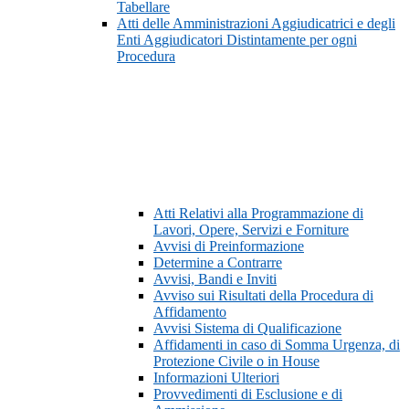
Tabellare
Atti delle Amministrazioni Aggiudicatrici e degli
Enti Aggiudicatori Distintamente per ogni
Procedura
Atti Relativi alla Programmazione di
Lavori, Opere, Servizi e Forniture
Avvisi di Preinformazione
Determine a Contrarre
Avvisi, Bandi e Inviti
Avviso sui Risultati della Procedura di
Affidamento
Avvisi Sistema di Qualificazione
Affidamenti in caso di Somma Urgenza, di
Protezione Civile o in House
Informazioni Ulteriori
Provvedimenti di Esclusione e di