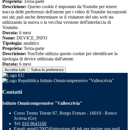
Proprieta:
Terza-parte
Descrizione:
Questo cookie è impostato da Youtube per tenere
traccia delle preferenze dell'utente per i video di Youtube incorporati
nei siti; può anche determinare se il visitatore del sito web sta
utilizzando la nuova o la vecchia versione dell'interfaccia di
Youtube.
Durata:
6 mesi
Nome:
DEVICE_INFO
Tipologia:
analitico
Proprieta:
Terza-parte
Descrizione:
YouTube utilizza questo cookie per identificare la
tipologia di device utilizzata dall'utente.
Durata:
6 mesi
Accetta tutti
Salva le preferenze
Istituto Omnicomprensivo "Vallescrivia"
Contatti
Istituto Omnicomprensivo "Vallescrivia"
Corso Trento Trieste 87, Borgo Fornari - 16019 - Ronco
Scrivia (Ge)
Tel:
010 9643160
Email:
geis017007@istruzione.it
Link per inviare una mail