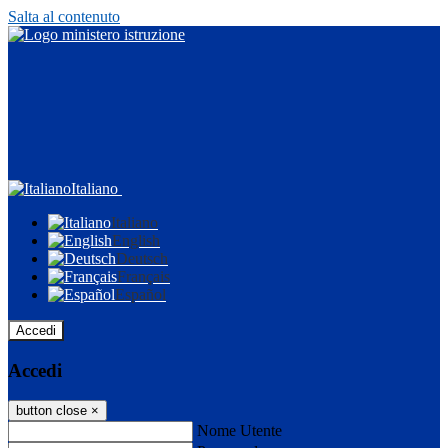
Salta al contenuto
Italiano
Italiano
English
Deutsch
Français
Español
Accedi
Accedi
button close
×
Nome Utente