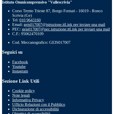
Istituto Omnicomprensivo "Vallescrivia"
Corso Trento Trieste 87, Borgo Fornari - 16019 - Ronco
Scrivia (Ge)
Tel:
010 9643160
Email:
geis017007@istruzione.it
Link per inviare una mail
PEC:
geis017007@pec.istruzione.it
Link per inviare una mail
C.F.: 95062470109
Cod. Meccanografico: GEIS017007
Seguici su
Facebook
Youtube
Instagram
Sezione Link Utili
Cookie policy
Note legali
Informativa Privacy
Ufficio Relazioni con il Pubblico
Dichiarazione di accessibilità
Obiettivi di accessibilità