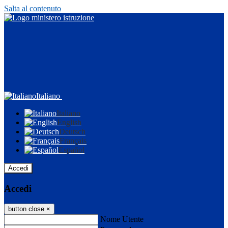
Salta al contenuto
Italiano
Italiano
English
Deutsch
Français
Español
Accedi
Accedi
button close
×
Nome Utente