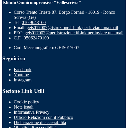
Istituto Omnicomprensivo "Vallescrivia"
Corso Trento Trieste 87, Borgo Fornari - 16019 - Ronco
Scrivia (Ge)
Tel:
010 9643160
Email:
geis017007@istruzione.it
Link per inviare una mail
PEC:
geis017007@pec.istruzione.it
Link per inviare una mail
C.F.: 95062470109
Cod. Meccanografico: GEIS017007
Seguici su
Facebook
Youtube
Instagram
Sezione Link Utili
Cookie policy
Note legali
Informativa Privacy
Ufficio Relazioni con il Pubblico
Dichiarazione di accessibilità
Obiettivi di accessibilità