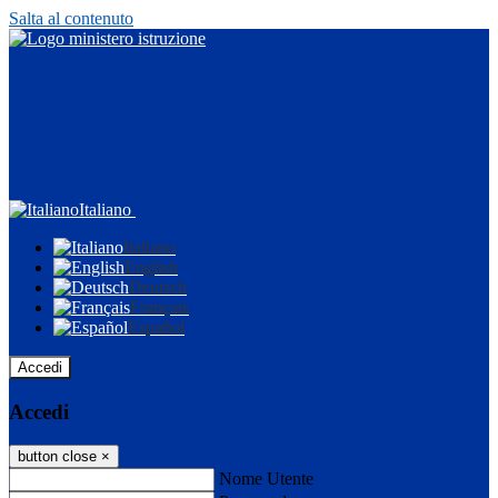
Salta al contenuto
Italiano
Italiano
English
Deutsch
Français
Español
Accedi
Accedi
button close
×
Nome Utente