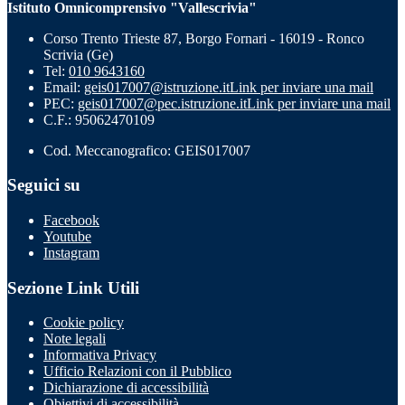
Istituto Omnicomprensivo "Vallescrivia"
Corso Trento Trieste 87, Borgo Fornari - 16019 - Ronco
Scrivia (Ge)
Tel:
010 9643160
Email:
geis017007@istruzione.it
Link per inviare una mail
PEC:
geis017007@pec.istruzione.it
Link per inviare una mail
C.F.: 95062470109
Cod. Meccanografico: GEIS017007
Seguici su
Facebook
Youtube
Instagram
Sezione Link Utili
Cookie policy
Note legali
Informativa Privacy
Ufficio Relazioni con il Pubblico
Dichiarazione di accessibilità
Obiettivi di accessibilità