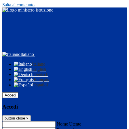
Salta al contenuto
Italiano
Italiano
English
Deutsch
Français
Español
Accedi
Accedi
button close
×
Nome Utente