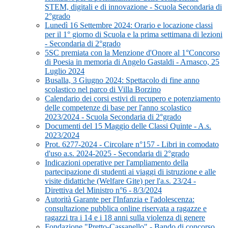
STEM, digitali e di innovazione - Scuola Secondaria di
2°grado
Lunedì 16 Settembre 2024: Orario e locazione classi
per il 1° giorno di Scuola e la prima settimana di lezioni
- Secondaria di 2°grado
5SC premiata con la Menzione d'Onore al 1°Concorso
di Poesia in memoria di Angelo Gastaldi - Arnasco, 25
Luglio 2024
Busalla, 3 Giugno 2024: Spettacolo di fine anno
scolastico nel parco di Villa Borzino
Calendario dei corsi estivi di recupero e potenziamento
delle competenze di base per l'anno scolastico
2023/2024 - Scuola Secondaria di 2°grado
Documenti del 15 Maggio delle Classi Quinte - A.s.
2023/2024
Prot. 6277-2024 - Circolare n°157 - Libri in comodato
d'uso a.s. 2024-2025 - Secondaria di 2°grado
Indicazioni operative per l'ampliamento della
partecipazione di studenti ai viaggi di istruzione e alle
visite didattiche (Welfare Gite) per l'a.s. 23/24 -
Direttiva del Ministro n°6 - 8/3/2024
Autorità Garante per l'Infanzia e l'adolescenza:
consultazione pubblica online riservata a ragazze e
ragazzi tra i 14 e i 18 anni sulla violenza di genere
Fondazione "Pretto-Cassanello" - Bando di concorso