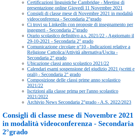
Certificazioni linguistiche Cambridge - Meeting di
presentazione online Giovedì 11 Novembre 2021
Consigli di classe mese di Novembre 2021 in modalità
videoconferenza - Secondaria 2°grado
Ci trovi su LinkedIn con proposte di insegnamento per
ingegneri - Secondaria 2°grado
Orario scolastico definitivo a.s. 2021/22 - Aggiornato il
29-10-2021 - Secondaria 2° grado
Comunicazione circolare n°10 - Indicazioni relative a
Religione Cattolica/Attività alternativa/Uscita -
Secondaria 2° grado
Ubicazione classi anno scolastico 2021/22
Calendari esami sospensione del giudizio 2021 (scritti e
orali) - Secondaria 2° grado
Composizione delle classi prime anno scolastico
2021/22
Iscrizioni alla classe prima per l'anno scolastico
2021/2022
Archivio News Secondaria 2°grado - A.S. 2022/2023
Consigli di classe mese di Novembre 2021
in modalità videoconferenza - Secondaria
2°grado