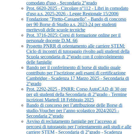
comodato d'uso - Secondaria 2°grado
Prot. 6620-2025 - Circolare n°112 - Libri in comodato
d'uso a.s. 2025-2026 - Legge Regionale 15/2006
Fondazione "Pretto-Cassanello" - Bando di concorso
per 90 Borse di Studio a.s. 2023-24 per studenti
meritevoli delle scuole tecniche
Prot. 3716-2025: Corsi di formazione online per il
personale docente D.M. 66
Progetto PNRR di orientamento alle carriere STEM:
Ciclo di incontri di tutoraggio rivolto agli studenti della
Scuola secondaria di 2°grado con il coinvolgimento
delle famiglie
Bando per il conferimento di borse di studio quale
contributo per l’iscrizione agli esami di certificazione
Cambridge - Scadenza 17 Marzo 2025 - Secondaria di
2°grado
Prot. 2292-2025 - PNRR: Corso AutoCAD di 30 ore
per gli studenti della Secondaria di 2°grado - Termine
iscrizioni Martedì 18 Febbraio 2025
Bando di concorso per l’attribuzione delle Borse di
studio-Voucher per l’anno scolastico 2024/2025 -
Secondaria 2°grado
Avviso di reclutamento famiglie per l’accesso ai
percorsi di tutoraggio per l’orientamento agli studi e alle
carriere STEM - Secondaria di 2°grado - Scadenza