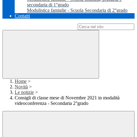
secondaria di 1°grado
Modulistica famiglie - Scuola Secondaria di 2°grado
Contatti
Campo di ricerca per le pagine del sito
Home
>
Novità
>
Le notizie
>
Consigli di classe mese di Novembre 2021 in modalità
videoconferenza - Secondaria 2°grado