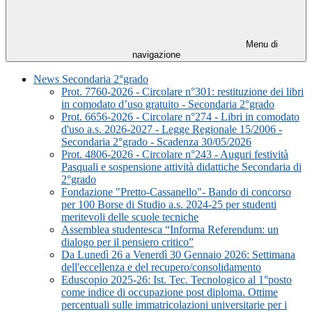
Menu di
navigazione
News Secondaria 2°grado
Prot. 7760-2026 - Circolare n°301: restituzione dei libri
in comodato d’uso gratuito - Secondaria 2°grado
Prot. 6656-2026 - Circolare n°274 - Libri in comodato
d'uso a.s. 2026-2027 - Legge Regionale 15/2006 -
Secondaria 2°grado - Scadenza 30/05/2026
Prot. 4806-2026 - Circolare n°243 - Auguri festività
Pasquali e sospensione attività didattiche Secondaria di
2°grado
Fondazione "Pretto-Cassanello"- Bando di concorso
per 100 Borse di Studio a.s. 2024-25 per studenti
meritevoli delle scuole tecniche
Assemblea studentesca “Informa Referendum: un
dialogo per il pensiero critico”
Da Lunedì 26 a Venerdì 30 Gennaio 2026: Settimana
dell'eccellenza e del recupero/consolidamento
Eduscopio 2025-26: Ist. Tec. Tecnologico al 1°posto
come indice di occupazione post diploma. Ottime
percentuali sulle immatricolazioni universitarie per i