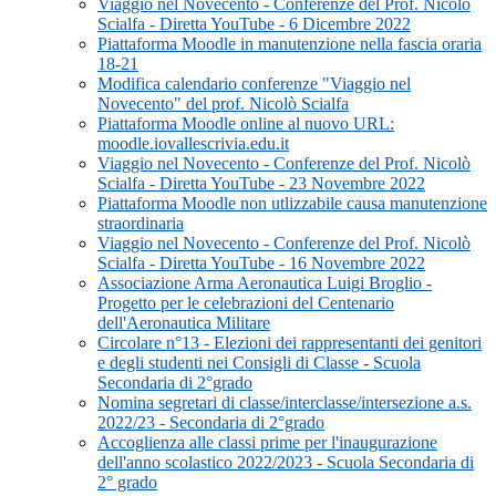
Viaggio nel Novecento - Conferenze del Prof. Nicolò
Scialfa - Diretta YouTube - 6 Dicembre 2022
Piattaforma Moodle in manutenzione nella fascia oraria
18-21
Modifica calendario conferenze "Viaggio nel
Novecento" del prof. Nicolò Scialfa
Piattaforma Moodle online al nuovo URL:
moodle.iovallescrivia.edu.it
Viaggio nel Novecento - Conferenze del Prof. Nicolò
Scialfa - Diretta YouTube - 23 Novembre 2022
Piattaforma Moodle non utlizzabile causa manutenzione
straordinaria
Viaggio nel Novecento - Conferenze del Prof. Nicolò
Scialfa - Diretta YouTube - 16 Novembre 2022
Associazione Arma Aeronautica Luigi Broglio -
Progetto per le celebrazioni del Centenario
dell'Aeronautica Militare
Circolare n°13 - Elezioni dei rappresentanti dei genitori
e degli studenti nei Consigli di Classe - Scuola
Secondaria di 2°grado
Nomina segretari di classe/interclasse/intersezione a.s.
2022/23 - Secondaria di 2°grado
Accoglienza alle classi prime per l'inaugurazione
dell'anno scolastico 2022/2023 - Scuola Secondaria di
2° grado