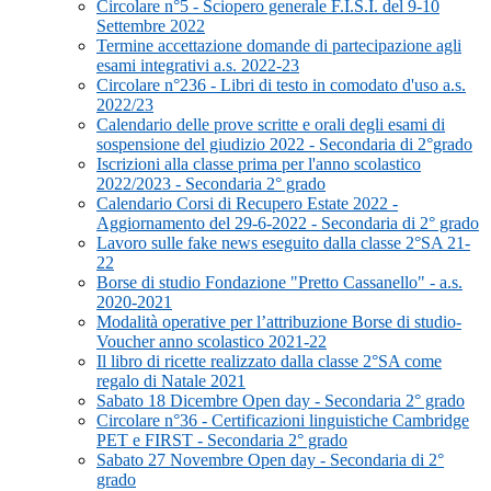
Circolare n°5 - Sciopero generale F.I.S.I. del 9-10
Settembre 2022
Termine accettazione domande di partecipazione agli
esami integrativi a.s. 2022-23
Circolare n°236 - Libri di testo in comodato d'uso a.s.
2022/23
Calendario delle prove scritte e orali degli esami di
sospensione del giudizio 2022 - Secondaria di 2°grado
Iscrizioni alla classe prima per l'anno scolastico
2022/2023 - Secondaria 2° grado
Calendario Corsi di Recupero Estate 2022 -
Aggiornamento del 29-6-2022 - Secondaria di 2° grado
Lavoro sulle fake news eseguito dalla classe 2°SA 21-
22
Borse di studio Fondazione "Pretto Cassanello" - a.s.
2020-2021
Modalità operative per l’attribuzione Borse di studio-
Voucher anno scolastico 2021-22
Il libro di ricette realizzato dalla classe 2°SA come
regalo di Natale 2021
Sabato 18 Dicembre Open day - Secondaria 2° grado
Circolare n°36 - Certificazioni linguistiche Cambridge
PET e FIRST - Secondaria 2° grado
Sabato 27 Novembre Open day - Secondaria di 2°
grado