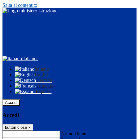
Salta al contenuto
Italiano
Italiano
English
Deutsch
Français
Español
Accedi
Accedi
button close
×
Nome Utente