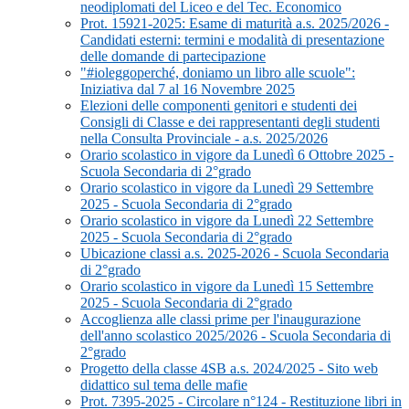
neodiplomati del Liceo e del Tec. Economico
Prot. 15921-2025: Esame di maturità a.s. 2025/2026 -
Candidati esterni: termini e modalità di presentazione
delle domande di partecipazione
"#ioleggoperché, doniamo un libro alle scuole":
Iniziativa dal 7 al 16 Novembre 2025
Elezioni delle componenti genitori e studenti dei
Consigli di Classe e dei rappresentanti degli studenti
nella Consulta Provinciale - a.s. 2025/2026
Orario scolastico in vigore da Lunedì 6 Ottobre 2025 -
Scuola Secondaria di 2°grado
Orario scolastico in vigore da Lunedì 29 Settembre
2025 - Scuola Secondaria di 2°grado
Orario scolastico in vigore da Lunedì 22 Settembre
2025 - Scuola Secondaria di 2°grado
Ubicazione classi a.s. 2025-2026 - Scuola Secondaria
di 2°grado
Orario scolastico in vigore da Lunedì 15 Settembre
2025 - Scuola Secondaria di 2°grado
Accoglienza alle classi prime per l'inaugurazione
dell'anno scolastico 2025/2026 - Scuola Secondaria di
2°grado
Progetto della classe 4SB a.s. 2024/2025 - Sito web
didattico sul tema delle mafie
Prot. 7395-2025 - Circolare n°124 - Restituzione libri in