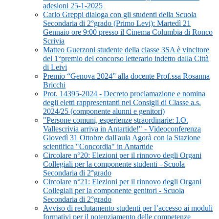
adesioni 25-1-2025
Carlo Greppi dialoga con gli studenti della Scuola
Secondaria di 2°grado (Primo Levi): Martedì 21
Gennaio ore 9:00 presso il Cinema Columbia di Ronco
Scrivia
Matteo Guerzoni studente della classe 3SA è vincitore
del 1°premio del concorso letterario indetto dalla Città
di Leivi
Premio “Genova 2024” alla docente Prof.ssa Rosanna
Bricchi
Prot. 14395-2024 - Decreto proclamazione e nomina
degli eletti rappresentanti nei Consigli di Classe a.s.
2024/25 (componente alunni e genitori)
"Persone comuni, esperienze straordinarie: I.O.
Vallescrivia arriva in Antartide!" - Videoconferenza
Giovedì 31 Ottobre dall'aula Agorà con la Stazione
scientifica "Concordia" in Antartide
Circolare n°20: Elezioni per il rinnovo degli Organi
Collegiali per la componente studenti - Scuola
Secondaria di 2°grado
Circolare n°21: Elezioni per il rinnovo degli Organi
Collegiali per la componente genitori - Scuola
Secondaria di 2°grado
Avviso di reclutamento studenti per l’accesso ai moduli
formativi per il potenziamento delle competenze