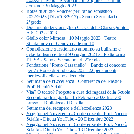
2023/24 - Scuola Secondaria di 2°grado - Termine
domande 30 Maggio 2023
Borse di studio-Voucher per l’anno scolastico
2022/2023 (DL n°63/2017) - Scuola Secondaria
2°grado
Documenti dei Consigli di Classe delle Classi Quinte -
A.S. 2022-2023
Giallo color Mimosa - 10 Maggio 2023 - Teatro
Stradanuova di Genova dalle ore 10
Compilazione questionario anonimo su bullismo e
cyberbullismo entro il 9 Giugno 2023 su Piattaforma
ELISA - Scuola Secondaria di 2°grado
Fondazione "Pretto-Cassanello" - Bando di concorso
per 75 Borse di Studio a.s. 2021-22 per studenti
meritevoli delle scuole tecniche
Settimana dell'Eccellenza - Conferenza del Preside
Prof. Nicolò Scialfa
Vita? O teatro? Progetto a cura dei ragazzi della Scuola
Secondaria di 2°grado - 15 Febbraio 2023 h 21.00
presso la Biblioteca di Busalla
Settimana del recupero e dell'eccellenza 2023
Viaggio nel Novecento - Conferenze del Prof. Nicolò
Scialfa - Diretta YouTube - 20 Dicembre 2022
Viaggio nel Novecento - Conferenze del Prof. Nicolò
Scialfa - Diretta YouTube - 13 Dicembre 2022