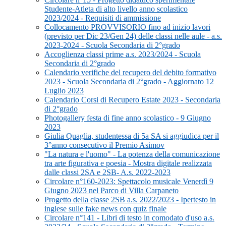
Studente-Atleta di alto livello anno scolastico
2023/2024 - Requisiti di ammissione
Collocamento PROVVISORIO fino ad inizio lavori
(previsto per Dic 23/Gen 24) delle classi nelle aule - a.s.
2023-2024 - Scuola Secondaria di 2°grado
Accoglienza classi prime a.s. 2023/2024 - Scuola
Secondaria di 2°grado
Calendario verifiche del recupero del debito formativo
2023 - Scuola Secondaria di 2°grado - Aggiornato 12
Luglio 2023
Calendario Corsi di Recupero Estate 2023 - Secondaria
di 2°grado
Photogallery festa di fine anno scolastico - 9 Giugno
2023
Giulia Quaglia, studentessa di 5a SA si aggiudica per il
3°anno consecutivo il Premio Asimov
"La natura e l'uomo" - La potenza della comunicazione
tra arte figurativa e poesia - Mostra digitale realizzata
dalle classi 2SA e 2SB- A.s. 2022-2023
Circolare n°160-2023: Spettacolo musicale Venerdì 9
Giugno 2023 nel Parco di Villa Carpaneto
Progetto della classe 2SB a.s. 2022/2023 - Ipertesto in
inglese sulle fake news con quiz finale
Circolare n°141 - Libri di testo in comodato d'uso a.s.