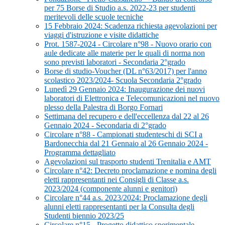
per 75 Borse di Studio a.s. 2022-23 per studenti
meritevoli delle scuole tecniche
15 Febbraio 2024: Scadenza richiesta agevolazioni per
viaggi d'istruzione e visite didattiche
Prot. 1587-2024 - Circolare n°98 - Nuovo orario con
aule dedicate alle materie per le quali di norma non
sono previsti laboratori - Secondaria 2°grado
Borse di studio-Voucher (DL n°63/2017) per l'anno
scolastico 2023/2024- Scuola Secondaria 2°grado
Lunedì 29 Gennaio 2024: Inaugurazione dei nuovi
laboratori di Elettronica e Telecomunicazioni nel nuovo
plesso della Palestra di Borgo Fornari
Settimana del recupero e dell'eccellenza dal 22 al 26
Gennaio 2024 - Secondaria di 2°grado
Circolare n°88 - Campionati studenteschi di SCI a
Bardonecchia dal 21 Gennaio al 26 Gennaio 2024 -
Programma dettagliato
Agevolazioni sul trasporto studenti Trenitalia e AMT
Circolare n°42: Decreto proclamazione e nomina degli
eletti rappresentanti nei Consigli di Classe a.s.
2023/2024 (componente alunni e genitori)
Circolare n°44 a.s. 2023/2024: Proclamazione degli
alunni eletti rappresentanti per la Consulta degli
Studenti biennio 2023/25
Circolare n°15 - Progetto didattico sperimentale