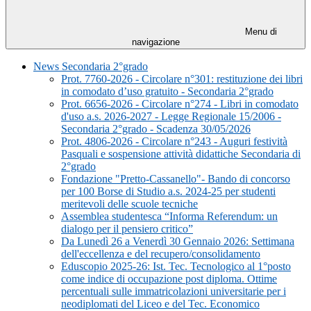
Menu di
navigazione
News Secondaria 2°grado
Prot. 7760-2026 - Circolare n°301: restituzione dei libri
in comodato d’uso gratuito - Secondaria 2°grado
Prot. 6656-2026 - Circolare n°274 - Libri in comodato
d'uso a.s. 2026-2027 - Legge Regionale 15/2006 -
Secondaria 2°grado - Scadenza 30/05/2026
Prot. 4806-2026 - Circolare n°243 - Auguri festività
Pasquali e sospensione attività didattiche Secondaria di
2°grado
Fondazione "Pretto-Cassanello"- Bando di concorso
per 100 Borse di Studio a.s. 2024-25 per studenti
meritevoli delle scuole tecniche
Assemblea studentesca “Informa Referendum: un
dialogo per il pensiero critico”
Da Lunedì 26 a Venerdì 30 Gennaio 2026: Settimana
dell'eccellenza e del recupero/consolidamento
Eduscopio 2025-26: Ist. Tec. Tecnologico al 1°posto
come indice di occupazione post diploma. Ottime
percentuali sulle immatricolazioni universitarie per i
neodiplomati del Liceo e del Tec. Economico