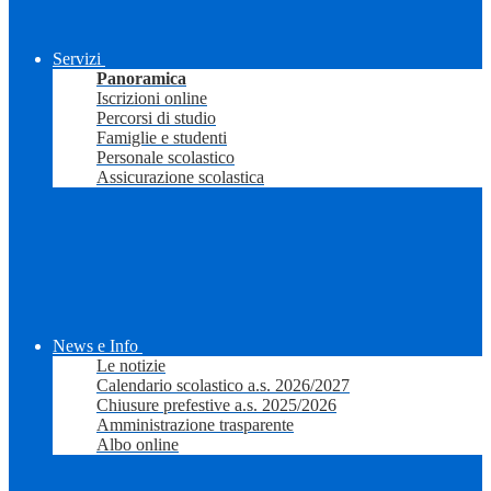
Servizi
Panoramica
Iscrizioni online
Percorsi di studio
Famiglie e studenti
Personale scolastico
Assicurazione scolastica
News e Info
Le notizie
Calendario scolastico a.s. 2026/2027
Chiusure prefestive a.s. 2025/2026
Amministrazione trasparente
Albo online