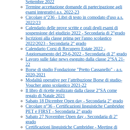
Settembre 2022
Termine accettazione domande di partecipazione agli
esami integrativi a.s. 2022-23
Circolare n°236 - Libri di testo in comodato d'uso a.s.
2022/23
Calendario delle prove scritte e orali degli esami di
sospensione del giudizio 2022 - Secondaria di 2°grado
Iscrizioni alla classe prima per l'anno scolastico
2022/2023 - Secondaria 2° grado
Calendario Corsi di Recupero Estate 2022 -
Aggiornamento del 29-6-2022 - Secondaria di 2° grado
Lavoro sulle fake news eseguito dalla classe 2°SA 21-
22
Borse di studio Fondazione "Pretto Cassanello" - a.s.
2020-2021
Modalità operative per l’attribuzione Borse di studio-
Voucher anno scolastico 2021-22
Il libro di ricette realizzato dalla classe 2°SA come
regalo di Natale 2021
Sabato 18 Dicembre Open day - Secondaria 2° grado
Circolare n°36 - Certificazioni linguistiche Cambridge
PET e FIRST - Secondaria 2° grado
Sabato 27 Novembre Open day - Secondaria di 2°
grado
Certificazioni linguistiche Cambridge - Meeting di