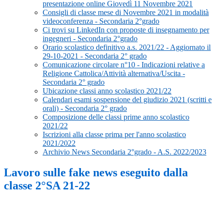
presentazione online Giovedì 11 Novembre 2021
Consigli di classe mese di Novembre 2021 in modalità
videoconferenza - Secondaria 2°grado
Ci trovi su LinkedIn con proposte di insegnamento per
ingegneri - Secondaria 2°grado
Orario scolastico definitivo a.s. 2021/22 - Aggiornato il
29-10-2021 - Secondaria 2° grado
Comunicazione circolare n°10 - Indicazioni relative a
Religione Cattolica/Attività alternativa/Uscita -
Secondaria 2° grado
Ubicazione classi anno scolastico 2021/22
Calendari esami sospensione del giudizio 2021 (scritti e
orali) - Secondaria 2° grado
Composizione delle classi prime anno scolastico
2021/22
Iscrizioni alla classe prima per l'anno scolastico
2021/2022
Archivio News Secondaria 2°grado - A.S. 2022/2023
Lavoro sulle fake news eseguito dalla
classe 2°SA 21-22