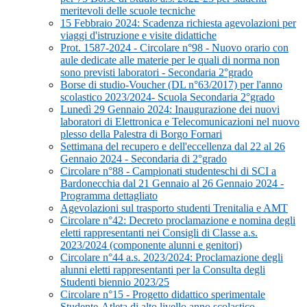
meritevoli delle scuole tecniche
15 Febbraio 2024: Scadenza richiesta agevolazioni per
viaggi d'istruzione e visite didattiche
Prot. 1587-2024 - Circolare n°98 - Nuovo orario con
aule dedicate alle materie per le quali di norma non
sono previsti laboratori - Secondaria 2°grado
Borse di studio-Voucher (DL n°63/2017) per l'anno
scolastico 2023/2024- Scuola Secondaria 2°grado
Lunedì 29 Gennaio 2024: Inaugurazione dei nuovi
laboratori di Elettronica e Telecomunicazioni nel nuovo
plesso della Palestra di Borgo Fornari
Settimana del recupero e dell'eccellenza dal 22 al 26
Gennaio 2024 - Secondaria di 2°grado
Circolare n°88 - Campionati studenteschi di SCI a
Bardonecchia dal 21 Gennaio al 26 Gennaio 2024 -
Programma dettagliato
Agevolazioni sul trasporto studenti Trenitalia e AMT
Circolare n°42: Decreto proclamazione e nomina degli
eletti rappresentanti nei Consigli di Classe a.s.
2023/2024 (componente alunni e genitori)
Circolare n°44 a.s. 2023/2024: Proclamazione degli
alunni eletti rappresentanti per la Consulta degli
Studenti biennio 2023/25
Circolare n°15 - Progetto didattico sperimentale
Studente-Atleta di alto livello anno scolastico