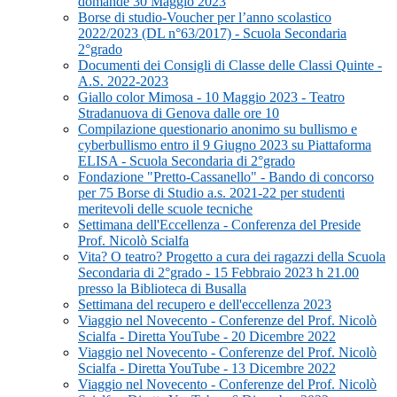
domande 30 Maggio 2023
Borse di studio-Voucher per l’anno scolastico
2022/2023 (DL n°63/2017) - Scuola Secondaria
2°grado
Documenti dei Consigli di Classe delle Classi Quinte -
A.S. 2022-2023
Giallo color Mimosa - 10 Maggio 2023 - Teatro
Stradanuova di Genova dalle ore 10
Compilazione questionario anonimo su bullismo e
cyberbullismo entro il 9 Giugno 2023 su Piattaforma
ELISA - Scuola Secondaria di 2°grado
Fondazione "Pretto-Cassanello" - Bando di concorso
per 75 Borse di Studio a.s. 2021-22 per studenti
meritevoli delle scuole tecniche
Settimana dell'Eccellenza - Conferenza del Preside
Prof. Nicolò Scialfa
Vita? O teatro? Progetto a cura dei ragazzi della Scuola
Secondaria di 2°grado - 15 Febbraio 2023 h 21.00
presso la Biblioteca di Busalla
Settimana del recupero e dell'eccellenza 2023
Viaggio nel Novecento - Conferenze del Prof. Nicolò
Scialfa - Diretta YouTube - 20 Dicembre 2022
Viaggio nel Novecento - Conferenze del Prof. Nicolò
Scialfa - Diretta YouTube - 13 Dicembre 2022
Viaggio nel Novecento - Conferenze del Prof. Nicolò