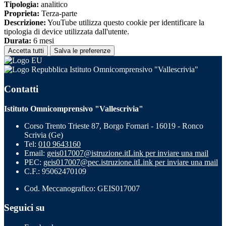
Tipologia:
analitico
Proprieta:
Terza-parte
Descrizione:
YouTube utilizza questo cookie per identificare la
tipologia di device utilizzata dall'utente.
Durata:
6 mesi
Accetta tutti
Salva le preferenze
Istituto Omnicomprensivo "Vallescrivia"
Contatti
Istituto Omnicomprensivo "Vallescrivia"
Corso Trento Trieste 87, Borgo Fornari - 16019 - Ronco
Scrivia (Ge)
Tel:
010 9643160
Email:
geis017007@istruzione.it
Link per inviare una mail
PEC:
geis017007@pec.istruzione.it
Link per inviare una mail
C.F.: 95062470109
Cod. Meccanografico: GEIS017007
Seguici su