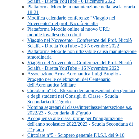
Scialfa - Diretta YouTube - 6 Dicembre 2022
Piattaforma Moodle in manutenzione nella fascia oraria
18-21
Modifica calendario conferenze "Viaggio nel
Novecento" del prof. Nicolò Scialfa
Piattaforma Moodle online al nuovo URL:
moodle.iovallescrivia.edu.it
Viaggio nel Novecento - Conferenze del Prof. Nicolò
Scialfa - Diretta YouTube - 23 Novembre 2022
Piattaforma Moodle non utlizzabile causa manutenzione
straordinaria
Viaggio nel Novecento - Conferenze del Prof. Nicolò
Scialfa - Diretta YouTube - 16 Novembre 2022
Associazione Arma Aeronautica Luigi Broglio -
Progetto per le celebrazioni del Centenario
dell'Aeronautica Militare
Circolare n°13 - Elezioni dei rappresentanti dei genitori
e degli studenti nei Consigli di Classe - Scuola
Secondaria di 2°grado
Nomina segretari di classe/interclasse/intersezione a.s.
2022/23 - Secondaria di 2°grado
Accoglienza alle classi prime per l'inaugurazione
dell'anno scolastico 2022/2023 - Scuola Secondaria di
2° grado
Circolare n°5 - Sciopero generale F.I.S.I. del 9-10