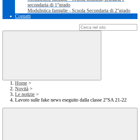
secondaria di 1°grado
Modulistica famiglie - Scuola Secondaria di 2°grado
Contatti
Campo di ricerca per le pagine del sito
Home
>
Novità
>
Le notizie
>
Lavoro sulle fake news eseguito dalla classe 2°SA 21-22