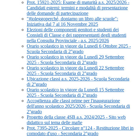
Prot. 15921-2025: Esame di maturità a.s. 2025/2026 -
Candidati esterni: termini e modalità di presentazione
delle domande di partecipazione
"#ioleggoperché, doniamo un libro alle scuole":
Iniziativa dal 7 al 16 Novembre 2025
Elezioni delle componenti genitori e studenti dei
Consigli di Classe e dei rappresentanti degli studenti
nella Consulta Provinciale - a.s. 2025/2026
Orario scolastico in vigore da Lunedì 6 Ottobre 2025 -
Scuola Secondaria di 2°grado
Orario scolastico in vigore da Lunedì 29 Settembre
2025 - Scuola Secondaria di 2°grado
Orario scolastico in vigore da Lunedì 22 Settembre
2025 - Scuola Secondaria di 2°grado
Ubicazione classi a.s. 2025-2026 - Scuola Secondaria
di 2°grado
Orario scolastico in vigore da Lunedì 15 Settembre
2025 - Scuola Secondaria di 2°grado
Accoglienza alle classi prime per l'inaugurazione
dell'anno scolastico 2025/2026 - Scuola Secondaria di
2°grado
Progetto della classe 4SB a.s. 2024/2025 - Sito web
didattico sul tema delle mafie
Prot. 7395-2025 - Circolare n°124 - Restituzione libri in
comodato d'uso - Secondaria 2°grado