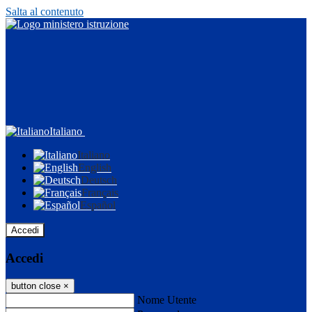
Salta al contenuto
Italiano
Italiano
English
Deutsch
Français
Español
Accedi
Accedi
button close
×
Nome Utente