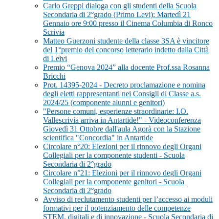
Carlo Greppi dialoga con gli studenti della Scuola
Secondaria di 2°grado (Primo Levi): Martedì 21
Gennaio ore 9:00 presso il Cinema Columbia di Ronco
Scrivia
Matteo Guerzoni studente della classe 3SA è vincitore
del 1°premio del concorso letterario indetto dalla Città
di Leivi
Premio “Genova 2024” alla docente Prof.ssa Rosanna
Bricchi
Prot. 14395-2024 - Decreto proclamazione e nomina
degli eletti rappresentanti nei Consigli di Classe a.s.
2024/25 (componente alunni e genitori)
"Persone comuni, esperienze straordinarie: I.O.
Vallescrivia arriva in Antartide!" - Videoconferenza
Giovedì 31 Ottobre dall'aula Agorà con la Stazione
scientifica "Concordia" in Antartide
Circolare n°20: Elezioni per il rinnovo degli Organi
Collegiali per la componente studenti - Scuola
Secondaria di 2°grado
Circolare n°21: Elezioni per il rinnovo degli Organi
Collegiali per la componente genitori - Scuola
Secondaria di 2°grado
Avviso di reclutamento studenti per l’accesso ai moduli
formativi per il potenziamento delle competenze
STEM, digitali e di innovazione - Scuola Secondaria di