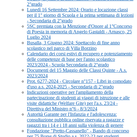
2°grado
Lunedì 16 Settembre 2024: Orario e locazione classi
per il 1° giorno di Scuola e la prima settimana di lezioni
- Secondaria di 2°grado
5SC premiata con la Menzione d'Onore al 1°Concorso
di Poesia in memoria di Angelo Gastaldi - Arnasco, 25
Luglio 2024
Busalla, 3 Giugno 2024: Spettacolo di fine anno
scolastico nel parco di Villa Borzino
Calendario dei corsi estivi di recupero e potenziamento
delle competenze di base per l'anno scolastico
2023/2024 - Scuola Secondaria di 2°grado
Documenti del 15 Maggio delle Classi Quinte - A.s.
2023/2024
Prot. 6277-2024 - Circolare n°157 - Libri in comodato
d'uso a.s. 2024-2025 - Secondaria di 2°grado
Indicazioni operative per l'ampliamento della
partecipazione di studenti ai viaggi di istruzione e alle
visite didattiche (Welfare Gite) per l'a.s. 23/24 -
Direttiva del Ministro n°6 - 8/3/2024
Autorità Garante per l'Infanzia e l'adolescenza:
consultazione pubblica online riservata a ragazze e
ragazzi tra i 14 e i 18 anni sulla violenza di genere
Fondazione "Pretto-Cassanello" - Bando di concorso
per 75 Borse di Studio a.s. 2022-23 per studenti