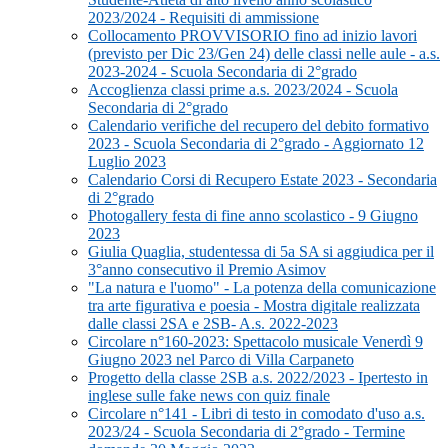
2023/2024 - Requisiti di ammissione
Collocamento PROVVISORIO fino ad inizio lavori
(previsto per Dic 23/Gen 24) delle classi nelle aule - a.s.
2023-2024 - Scuola Secondaria di 2°grado
Accoglienza classi prime a.s. 2023/2024 - Scuola
Secondaria di 2°grado
Calendario verifiche del recupero del debito formativo
2023 - Scuola Secondaria di 2°grado - Aggiornato 12
Luglio 2023
Calendario Corsi di Recupero Estate 2023 - Secondaria
di 2°grado
Photogallery festa di fine anno scolastico - 9 Giugno
2023
Giulia Quaglia, studentessa di 5a SA si aggiudica per il
3°anno consecutivo il Premio Asimov
"La natura e l'uomo" - La potenza della comunicazione
tra arte figurativa e poesia - Mostra digitale realizzata
dalle classi 2SA e 2SB- A.s. 2022-2023
Circolare n°160-2023: Spettacolo musicale Venerdì 9
Giugno 2023 nel Parco di Villa Carpaneto
Progetto della classe 2SB a.s. 2022/2023 - Ipertesto in
inglese sulle fake news con quiz finale
Circolare n°141 - Libri di testo in comodato d'uso a.s.
2023/24 - Scuola Secondaria di 2°grado - Termine