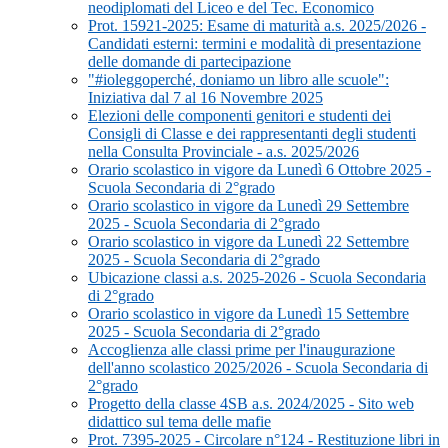
neodiplomati del Liceo e del Tec. Economico
Prot. 15921-2025: Esame di maturità a.s. 2025/2026 -
Candidati esterni: termini e modalità di presentazione
delle domande di partecipazione
"#ioleggoperché, doniamo un libro alle scuole":
Iniziativa dal 7 al 16 Novembre 2025
Elezioni delle componenti genitori e studenti dei
Consigli di Classe e dei rappresentanti degli studenti
nella Consulta Provinciale - a.s. 2025/2026
Orario scolastico in vigore da Lunedì 6 Ottobre 2025 -
Scuola Secondaria di 2°grado
Orario scolastico in vigore da Lunedì 29 Settembre
2025 - Scuola Secondaria di 2°grado
Orario scolastico in vigore da Lunedì 22 Settembre
2025 - Scuola Secondaria di 2°grado
Ubicazione classi a.s. 2025-2026 - Scuola Secondaria
di 2°grado
Orario scolastico in vigore da Lunedì 15 Settembre
2025 - Scuola Secondaria di 2°grado
Accoglienza alle classi prime per l'inaugurazione
dell'anno scolastico 2025/2026 - Scuola Secondaria di
2°grado
Progetto della classe 4SB a.s. 2024/2025 - Sito web
didattico sul tema delle mafie
Prot. 7395-2025 - Circolare n°124 - Restituzione libri in