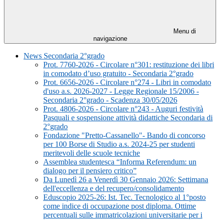
Menu di
navigazione
News Secondaria 2°grado
Prot. 7760-2026 - Circolare n°301: restituzione dei libri
in comodato d’uso gratuito - Secondaria 2°grado
Prot. 6656-2026 - Circolare n°274 - Libri in comodato
d'uso a.s. 2026-2027 - Legge Regionale 15/2006 -
Secondaria 2°grado - Scadenza 30/05/2026
Prot. 4806-2026 - Circolare n°243 - Auguri festività
Pasquali e sospensione attività didattiche Secondaria di
2°grado
Fondazione "Pretto-Cassanello"- Bando di concorso
per 100 Borse di Studio a.s. 2024-25 per studenti
meritevoli delle scuole tecniche
Assemblea studentesca “Informa Referendum: un
dialogo per il pensiero critico”
Da Lunedì 26 a Venerdì 30 Gennaio 2026: Settimana
dell'eccellenza e del recupero/consolidamento
Eduscopio 2025-26: Ist. Tec. Tecnologico al 1°posto
come indice di occupazione post diploma. Ottime
percentuali sulle immatricolazioni universitarie per i