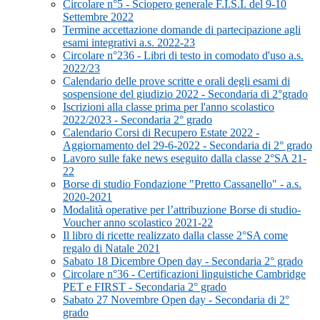
Circolare n°5 - Sciopero generale F.I.S.I. del 9-10
Settembre 2022
Termine accettazione domande di partecipazione agli
esami integrativi a.s. 2022-23
Circolare n°236 - Libri di testo in comodato d'uso a.s.
2022/23
Calendario delle prove scritte e orali degli esami di
sospensione del giudizio 2022 - Secondaria di 2°grado
Iscrizioni alla classe prima per l'anno scolastico
2022/2023 - Secondaria 2° grado
Calendario Corsi di Recupero Estate 2022 -
Aggiornamento del 29-6-2022 - Secondaria di 2° grado
Lavoro sulle fake news eseguito dalla classe 2°SA 21-
22
Borse di studio Fondazione "Pretto Cassanello" - a.s.
2020-2021
Modalità operative per l’attribuzione Borse di studio-
Voucher anno scolastico 2021-22
Il libro di ricette realizzato dalla classe 2°SA come
regalo di Natale 2021
Sabato 18 Dicembre Open day - Secondaria 2° grado
Circolare n°36 - Certificazioni linguistiche Cambridge
PET e FIRST - Secondaria 2° grado
Sabato 27 Novembre Open day - Secondaria di 2°
grado