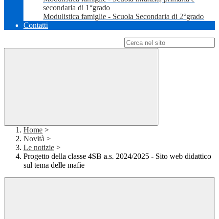
secondaria di 1°grado
Modulistica famiglie - Scuola Secondaria di 2°grado
Contatti
Campo di ricerca per le pagine del sito
Home
>
Novità
>
Le notizie
>
Progetto della classe 4SB a.s. 2024/2025 - Sito web didattico
sul tema delle mafie