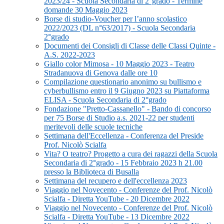
2023/24 - Scuola Secondaria di 2°grado - Termine
domande 30 Maggio 2023
Borse di studio-Voucher per l’anno scolastico
2022/2023 (DL n°63/2017) - Scuola Secondaria
2°grado
Documenti dei Consigli di Classe delle Classi Quinte -
A.S. 2022-2023
Giallo color Mimosa - 10 Maggio 2023 - Teatro
Stradanuova di Genova dalle ore 10
Compilazione questionario anonimo su bullismo e
cyberbullismo entro il 9 Giugno 2023 su Piattaforma
ELISA - Scuola Secondaria di 2°grado
Fondazione "Pretto-Cassanello" - Bando di concorso
per 75 Borse di Studio a.s. 2021-22 per studenti
meritevoli delle scuole tecniche
Settimana dell'Eccellenza - Conferenza del Preside
Prof. Nicolò Scialfa
Vita? O teatro? Progetto a cura dei ragazzi della Scuola
Secondaria di 2°grado - 15 Febbraio 2023 h 21.00
presso la Biblioteca di Busalla
Settimana del recupero e dell'eccellenza 2023
Viaggio nel Novecento - Conferenze del Prof. Nicolò
Scialfa - Diretta YouTube - 20 Dicembre 2022
Viaggio nel Novecento - Conferenze del Prof. Nicolò
Scialfa - Diretta YouTube - 13 Dicembre 2022