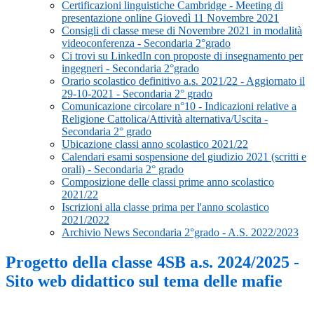
Certificazioni linguistiche Cambridge - Meeting di
presentazione online Giovedì 11 Novembre 2021
Consigli di classe mese di Novembre 2021 in modalità
videoconferenza - Secondaria 2°grado
Ci trovi su LinkedIn con proposte di insegnamento per
ingegneri - Secondaria 2°grado
Orario scolastico definitivo a.s. 2021/22 - Aggiornato il
29-10-2021 - Secondaria 2° grado
Comunicazione circolare n°10 - Indicazioni relative a
Religione Cattolica/Attività alternativa/Uscita -
Secondaria 2° grado
Ubicazione classi anno scolastico 2021/22
Calendari esami sospensione del giudizio 2021 (scritti e
orali) - Secondaria 2° grado
Composizione delle classi prime anno scolastico
2021/22
Iscrizioni alla classe prima per l'anno scolastico
2021/2022
Archivio News Secondaria 2°grado - A.S. 2022/2023
Progetto della classe 4SB a.s. 2024/2025 -
Sito web didattico sul tema delle mafie