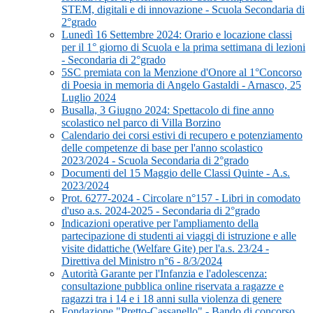
STEM, digitali e di innovazione - Scuola Secondaria di
2°grado
Lunedì 16 Settembre 2024: Orario e locazione classi
per il 1° giorno di Scuola e la prima settimana di lezioni
- Secondaria di 2°grado
5SC premiata con la Menzione d'Onore al 1°Concorso
di Poesia in memoria di Angelo Gastaldi - Arnasco, 25
Luglio 2024
Busalla, 3 Giugno 2024: Spettacolo di fine anno
scolastico nel parco di Villa Borzino
Calendario dei corsi estivi di recupero e potenziamento
delle competenze di base per l'anno scolastico
2023/2024 - Scuola Secondaria di 2°grado
Documenti del 15 Maggio delle Classi Quinte - A.s.
2023/2024
Prot. 6277-2024 - Circolare n°157 - Libri in comodato
d'uso a.s. 2024-2025 - Secondaria di 2°grado
Indicazioni operative per l'ampliamento della
partecipazione di studenti ai viaggi di istruzione e alle
visite didattiche (Welfare Gite) per l'a.s. 23/24 -
Direttiva del Ministro n°6 - 8/3/2024
Autorità Garante per l'Infanzia e l'adolescenza:
consultazione pubblica online riservata a ragazze e
ragazzi tra i 14 e i 18 anni sulla violenza di genere
Fondazione "Pretto-Cassanello" - Bando di concorso