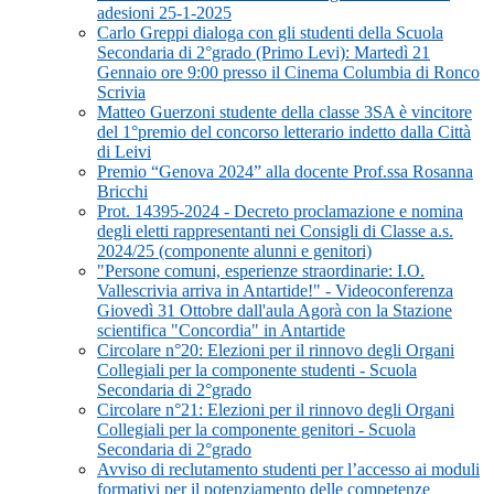
adesioni 25-1-2025
Carlo Greppi dialoga con gli studenti della Scuola
Secondaria di 2°grado (Primo Levi): Martedì 21
Gennaio ore 9:00 presso il Cinema Columbia di Ronco
Scrivia
Matteo Guerzoni studente della classe 3SA è vincitore
del 1°premio del concorso letterario indetto dalla Città
di Leivi
Premio “Genova 2024” alla docente Prof.ssa Rosanna
Bricchi
Prot. 14395-2024 - Decreto proclamazione e nomina
degli eletti rappresentanti nei Consigli di Classe a.s.
2024/25 (componente alunni e genitori)
"Persone comuni, esperienze straordinarie: I.O.
Vallescrivia arriva in Antartide!" - Videoconferenza
Giovedì 31 Ottobre dall'aula Agorà con la Stazione
scientifica "Concordia" in Antartide
Circolare n°20: Elezioni per il rinnovo degli Organi
Collegiali per la componente studenti - Scuola
Secondaria di 2°grado
Circolare n°21: Elezioni per il rinnovo degli Organi
Collegiali per la componente genitori - Scuola
Secondaria di 2°grado
Avviso di reclutamento studenti per l’accesso ai moduli
formativi per il potenziamento delle competenze