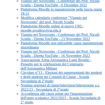
Viaggio nel Novecento - Conferenze del Prof. Nicolò
Scialfa - Diretta YouTube - 6 Dicembre 2022
Piattaforma Moodle in manutenzione nella fascia oraria
18-21
Modifica calendario conferenze "Viaggio nel
Novecento" del prof. Nicolò Scialfa
Piattaforma Moodle online al nuovo URL:
moodle.iovallescrivia.edu.it
Viaggio nel Novecento - Conferenze del Prof. Nicolò
Scialfa - Diretta YouTube - 23 Novembre 2022
Piattaforma Moodle non utlizzabile causa manutenzione
straordinaria
Viaggio nel Novecento - Conferenze del Prof. Nicolò
Scialfa - Diretta YouTube - 16 Novembre 2022
Associazione Arma Aeronautica Luigi Broglio -
Progetto per le celebrazioni del Centenario
dell'Aeronautica Militare
Circolare n°13 - Elezioni dei rappresentanti dei genitori
e degli studenti nei Consigli di Classe - Scuola
Secondaria di 2°grado
Nomina segretari di classe/interclasse/intersezione a.s.
2022/23 - Secondaria di 2°grado
Accoglienza alle classi prime per l'inaugurazione
dell'anno scolastico 2022/2023 - Scuola Secondaria di
2° grado