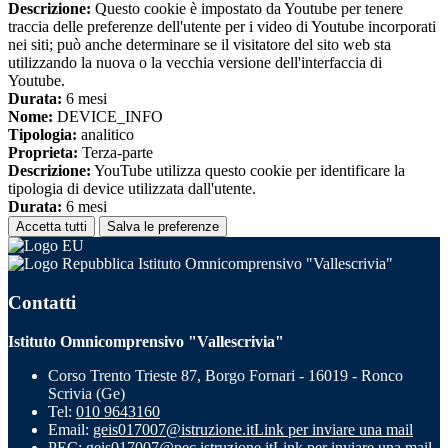
Descrizione:
Questo cookie è impostato da Youtube per tenere
traccia delle preferenze dell'utente per i video di Youtube incorporati
nei siti; può anche determinare se il visitatore del sito web sta
utilizzando la nuova o la vecchia versione dell'interfaccia di
Youtube.
Durata:
6 mesi
Nome:
DEVICE_INFO
Tipologia:
analitico
Proprieta:
Terza-parte
Descrizione:
YouTube utilizza questo cookie per identificare la
tipologia di device utilizzata dall'utente.
Durata:
6 mesi
Accetta tutti
Salva le preferenze
Istituto Omnicomprensivo "Vallescrivia"
Contatti
Istituto Omnicomprensivo "Vallescrivia"
Corso Trento Trieste 87, Borgo Fornari - 16019 - Ronco
Scrivia (Ge)
Tel:
010 9643160
Email:
geis017007@istruzione.it
Link per inviare una mail
PEC:
geis017007@pec.istruzione.it
Link per inviare una mail