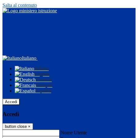
Salta al contenuto
Italiano
Italiano
English
Deutsch
Français
Español
Accedi
Accedi
button close
×
Nome Utente