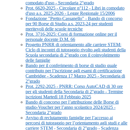
comodato d'uso - Secondaria 2°grado
Prot. 6620-2025 - Circolare n°112 - Libri in comodato
d'uso a.s. 2025-2026 - Legge Regionale 15/2006
Fondazione "Pretto-Cassanello" - Bando di concorso
per 90 Borse di Studio a.s. 2023-24 per studenti
meritevoli delle scuole tecniche
Prot. 3716-2025: Corsi di formazione online per il
personale docente D.M. 66
Progetto PNRR di orientamento alle carriere STEM:
Ciclo di incontri di tutoraggio rivolto agli studenti della
Scuola secondaria di 2°grado con il coinvolgimento
delle famiglie
Bando per il conferimento di borse di studio quale
contributo per l’iscrizione agli esami di certificazione
Cambridge - Scadenza 17 Marzo 2025 - Secondaria di
2°grado
Prot. 2292-2025 - PNRR: Corso AutoCAD di 30 ore
per gli studenti della Secondaria di 2°grado - Termine
iscrizioni Martedì 18 Febbraio 2025
Bando di concorso per l’attribuzione delle Borse di
studio-Voucher per l’anno scolastico 2024/2025 -
Secondaria 2°grado
Avviso di reclutamento famiglie per l’accesso ai
percorsi di tutoraggio per l’orientamento agli studi e alle
carriere STEM - Secondaria di 2°grado - Scadenza