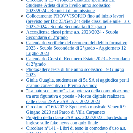
Studente-Atleta di alto livello anno scolastico
2023/2024 - Requisiti di ammissione
Collocamento PROVVISORIO fino ad inizio lavori
(previsto per Dic 23/Gen 24) delle classi nelle aule - a.s.
2023-2024 - Scuola Secondaria di 2°grado
Accoglienza classi prime a.s. 2023/2024 - Scuola
Secondaria di 2°grado
Calendario verifiche del recupero del debito formativo
2023 - Scuola Secondaria di 2°grado - Aggiornato 12
Luglio 2023
Calendario Corsi di Recupero Estate 2023 - Secondaria
di 2°grado
Photogallery festa di fine anno scolastico - 9 Giugno
2023
Giulia Quaglia, studentessa di 5a SA si aggiudica per il
3°anno consecutivo il Premio Asimov
"La natura e l'uomo" - La potenza della comunicazione
tra arte figurativa e poesia - Mostra digitale realizzata
dalle classi 2SA e 2SB- A.s. 2022-2023
Circolare n°160-2023: Spettacolo musicale Venerdì 9
Giugno 2023 nel Parco di Villa Carpaneto
Progetto della classe 2SB a.s. 2022/2023 - Ipertesto in
inglese sulle fake news con quiz finale
Circolare n°141 - Libri di testo in comodato d'uso a.s.