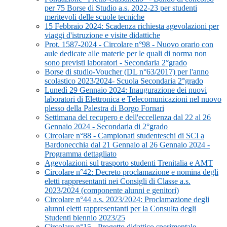
per 75 Borse di Studio a.s. 2022-23 per studenti
meritevoli delle scuole tecniche
15 Febbraio 2024: Scadenza richiesta agevolazioni per
viaggi d'istruzione e visite didattiche
Prot. 1587-2024 - Circolare n°98 - Nuovo orario con
aule dedicate alle materie per le quali di norma non
sono previsti laboratori - Secondaria 2°grado
Borse di studio-Voucher (DL n°63/2017) per l'anno
scolastico 2023/2024- Scuola Secondaria 2°grado
Lunedì 29 Gennaio 2024: Inaugurazione dei nuovi
laboratori di Elettronica e Telecomunicazioni nel nuovo
plesso della Palestra di Borgo Fornari
Settimana del recupero e dell'eccellenza dal 22 al 26
Gennaio 2024 - Secondaria di 2°grado
Circolare n°88 - Campionati studenteschi di SCI a
Bardonecchia dal 21 Gennaio al 26 Gennaio 2024 -
Programma dettagliato
Agevolazioni sul trasporto studenti Trenitalia e AMT
Circolare n°42: Decreto proclamazione e nomina degli
eletti rappresentanti nei Consigli di Classe a.s.
2023/2024 (componente alunni e genitori)
Circolare n°44 a.s. 2023/2024: Proclamazione degli
alunni eletti rappresentanti per la Consulta degli
Studenti biennio 2023/25
Circolare n°15 - Progetto didattico sperimentale