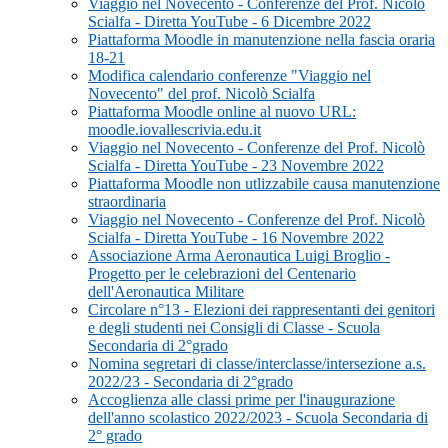
Viaggio nel Novecento - Conferenze del Prof. Nicolò
Scialfa - Diretta YouTube - 6 Dicembre 2022
Piattaforma Moodle in manutenzione nella fascia oraria
18-21
Modifica calendario conferenze "Viaggio nel
Novecento" del prof. Nicolò Scialfa
Piattaforma Moodle online al nuovo URL:
moodle.iovallescrivia.edu.it
Viaggio nel Novecento - Conferenze del Prof. Nicolò
Scialfa - Diretta YouTube - 23 Novembre 2022
Piattaforma Moodle non utlizzabile causa manutenzione
straordinaria
Viaggio nel Novecento - Conferenze del Prof. Nicolò
Scialfa - Diretta YouTube - 16 Novembre 2022
Associazione Arma Aeronautica Luigi Broglio -
Progetto per le celebrazioni del Centenario
dell'Aeronautica Militare
Circolare n°13 - Elezioni dei rappresentanti dei genitori
e degli studenti nei Consigli di Classe - Scuola
Secondaria di 2°grado
Nomina segretari di classe/interclasse/intersezione a.s.
2022/23 - Secondaria di 2°grado
Accoglienza alle classi prime per l'inaugurazione
dell'anno scolastico 2022/2023 - Scuola Secondaria di
2° grado