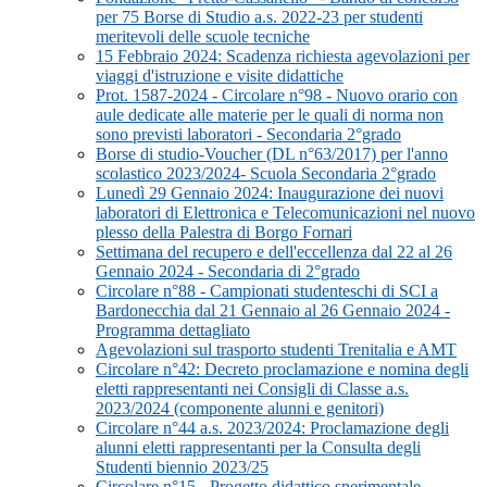
per 75 Borse di Studio a.s. 2022-23 per studenti
meritevoli delle scuole tecniche
15 Febbraio 2024: Scadenza richiesta agevolazioni per
viaggi d'istruzione e visite didattiche
Prot. 1587-2024 - Circolare n°98 - Nuovo orario con
aule dedicate alle materie per le quali di norma non
sono previsti laboratori - Secondaria 2°grado
Borse di studio-Voucher (DL n°63/2017) per l'anno
scolastico 2023/2024- Scuola Secondaria 2°grado
Lunedì 29 Gennaio 2024: Inaugurazione dei nuovi
laboratori di Elettronica e Telecomunicazioni nel nuovo
plesso della Palestra di Borgo Fornari
Settimana del recupero e dell'eccellenza dal 22 al 26
Gennaio 2024 - Secondaria di 2°grado
Circolare n°88 - Campionati studenteschi di SCI a
Bardonecchia dal 21 Gennaio al 26 Gennaio 2024 -
Programma dettagliato
Agevolazioni sul trasporto studenti Trenitalia e AMT
Circolare n°42: Decreto proclamazione e nomina degli
eletti rappresentanti nei Consigli di Classe a.s.
2023/2024 (componente alunni e genitori)
Circolare n°44 a.s. 2023/2024: Proclamazione degli
alunni eletti rappresentanti per la Consulta degli
Studenti biennio 2023/25
Circolare n°15 - Progetto didattico sperimentale