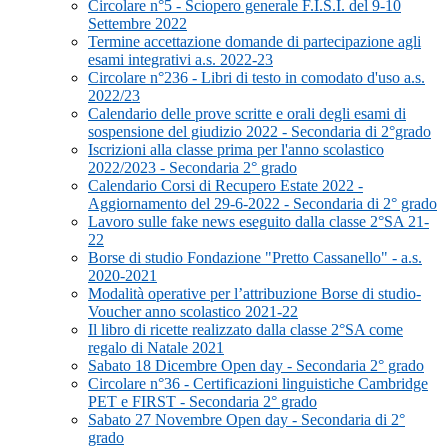
Circolare n°5 - Sciopero generale F.I.S.I. del 9-10
Settembre 2022
Termine accettazione domande di partecipazione agli
esami integrativi a.s. 2022-23
Circolare n°236 - Libri di testo in comodato d'uso a.s.
2022/23
Calendario delle prove scritte e orali degli esami di
sospensione del giudizio 2022 - Secondaria di 2°grado
Iscrizioni alla classe prima per l'anno scolastico
2022/2023 - Secondaria 2° grado
Calendario Corsi di Recupero Estate 2022 -
Aggiornamento del 29-6-2022 - Secondaria di 2° grado
Lavoro sulle fake news eseguito dalla classe 2°SA 21-
22
Borse di studio Fondazione "Pretto Cassanello" - a.s.
2020-2021
Modalità operative per l’attribuzione Borse di studio-
Voucher anno scolastico 2021-22
Il libro di ricette realizzato dalla classe 2°SA come
regalo di Natale 2021
Sabato 18 Dicembre Open day - Secondaria 2° grado
Circolare n°36 - Certificazioni linguistiche Cambridge
PET e FIRST - Secondaria 2° grado
Sabato 27 Novembre Open day - Secondaria di 2°
grado