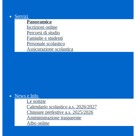
Servizi
Panoramica
Iscrizioni online
Percorsi di studio
Famiglie e studenti
Personale scolastico
Assicurazione scolastica
News e Info
Le notizie
Calendario scolastico a.s. 2026/2027
Chiusure prefestive a.s. 2025/2026
Amministrazione trasparente
Albo online