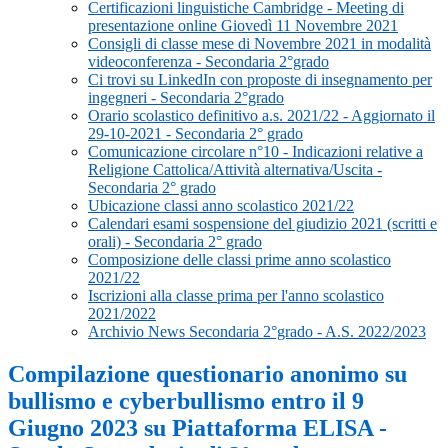
Certificazioni linguistiche Cambridge - Meeting di
presentazione online Giovedì 11 Novembre 2021
Consigli di classe mese di Novembre 2021 in modalità
videoconferenza - Secondaria 2°grado
Ci trovi su LinkedIn con proposte di insegnamento per
ingegneri - Secondaria 2°grado
Orario scolastico definitivo a.s. 2021/22 - Aggiornato il
29-10-2021 - Secondaria 2° grado
Comunicazione circolare n°10 - Indicazioni relative a
Religione Cattolica/Attività alternativa/Uscita -
Secondaria 2° grado
Ubicazione classi anno scolastico 2021/22
Calendari esami sospensione del giudizio 2021 (scritti e
orali) - Secondaria 2° grado
Composizione delle classi prime anno scolastico
2021/22
Iscrizioni alla classe prima per l'anno scolastico
2021/2022
Archivio News Secondaria 2°grado - A.S. 2022/2023
Compilazione questionario anonimo su
bullismo e cyberbullismo entro il 9
Giugno 2023 su Piattaforma ELISA -