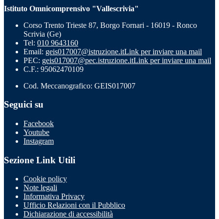
Istituto Omnicomprensivo "Vallescrivia"
Corso Trento Trieste 87, Borgo Fornari - 16019 - Ronco
Scrivia (Ge)
Tel:
010 9643160
Email:
geis017007@istruzione.it
Link per inviare una mail
PEC:
geis017007@pec.istruzione.it
Link per inviare una mail
C.F.: 95062470109
Cod. Meccanografico: GEIS017007
Seguici su
Facebook
Youtube
Instagram
Sezione Link Utili
Cookie policy
Note legali
Informativa Privacy
Ufficio Relazioni con il Pubblico
Dichiarazione di accessibilità