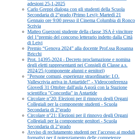
adesioni 25-1-2025
Carlo Greppi dialoga con gli studenti della Scuola
Secondaria di 2°grado (Primo Levi): Martedì 21
Gennaio ore 9:00 presso il Cinema Columbia di Ronco
Scrivia
Matteo Guerzoni studente della classe 3SA è vincitore
del 1°premio del concorso letterario indetto dalla Città
di Leivi
Premio “Genova 2024” alla docente Prof.ssa Rosanna
Bricchi
Prot. 14395-2024 - Decreto proclamazione e nomina
degli eletti rappresentanti nei Consigli di Classe a.s.
2024/25 (componente alunni e genitori)
"Persone comuni, esperienze straordinarie: I.O.
Vallescrivia arriva in Antartide!" - Videoconferenza
Giovedì 31 Ottobre dall'aula Agorà con la Stazione
scientifica "Concordia" in Antartide
Circolare n°20: Elezioni per il rinnovo degli Organi
Collegiali per la componente studenti - Scuola
Secondaria di 2°grado
Circolare n°21: Elezioni per il rinnovo degli Organi
Collegiali per la componente genitori - Scuola
Secondaria di 2°grado
Avviso di reclutamento studenti per l’accesso ai moduli
formativi per il potenziamento delle competenze