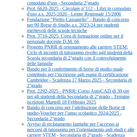
comodato d'uso - Secondaria 2°grado
Prot. 6620-2025 - Circolare n°112 - Libri in comodato
d'uso a.s. 2025-2026 - Legge Regionale 15/2006
Fondazione "Pretto-Cassanello" - Bando di concorso
per 90 Borse di Studio a.s. 2023-24 per studenti
meritevoli delle scuole tecniche
Prot. 3716-2025: Corsi di formazione online per il
personale docente D.M. 66
Progetto PNRR di orientamento alle carriere STEM:
Ciclo di incontri di tutoraggio rivolto agli studenti della
Scuola secondaria di 2°grado con il coinvolgimento
delle famiglie
Bando per il conferimento di borse di studio quale
contributo per l’iscrizione agli esami di certificazione
Cambridge - Scadenza 17 Marzo 2025 - Secondaria di
2°grado
Prot. 2292-2025 - PNRR: Corso AutoCAD di 30 ore
per gli studenti della Secondaria di 2°grado - Termine
iscrizioni Martedì 18 Febbraio 2025
Bando di concorso per l’attribuzione delle Borse di
studio-Voucher per l’anno scolastico 2024/2025 -
Secondaria 2°grado
Avviso di reclutamento famiglie per l’accesso ai
percorsi di tutoraggio per l’orientamento agli studi e alle
carriere STEM - Secondaria di 2°grado - Scadenza