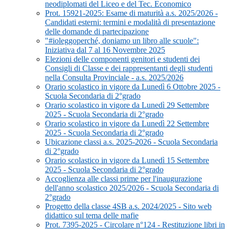
neodiplomati del Liceo e del Tec. Economico
Prot. 15921-2025: Esame di maturità a.s. 2025/2026 -
Candidati esterni: termini e modalità di presentazione
delle domande di partecipazione
"#ioleggoperché, doniamo un libro alle scuole":
Iniziativa dal 7 al 16 Novembre 2025
Elezioni delle componenti genitori e studenti dei
Consigli di Classe e dei rappresentanti degli studenti
nella Consulta Provinciale - a.s. 2025/2026
Orario scolastico in vigore da Lunedì 6 Ottobre 2025 -
Scuola Secondaria di 2°grado
Orario scolastico in vigore da Lunedì 29 Settembre
2025 - Scuola Secondaria di 2°grado
Orario scolastico in vigore da Lunedì 22 Settembre
2025 - Scuola Secondaria di 2°grado
Ubicazione classi a.s. 2025-2026 - Scuola Secondaria
di 2°grado
Orario scolastico in vigore da Lunedì 15 Settembre
2025 - Scuola Secondaria di 2°grado
Accoglienza alle classi prime per l'inaugurazione
dell'anno scolastico 2025/2026 - Scuola Secondaria di
2°grado
Progetto della classe 4SB a.s. 2024/2025 - Sito web
didattico sul tema delle mafie
Prot. 7395-2025 - Circolare n°124 - Restituzione libri in