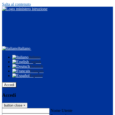
Salta al contenuto
Italiano
Italiano
English
Deutsch
Français
Español
Accedi
Accedi
button close
×
Nome Utente