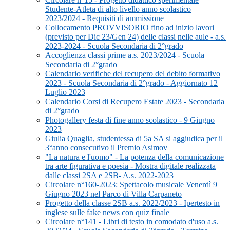
Studente-Atleta di alto livello anno scolastico
2023/2024 - Requisiti di ammissione
Collocamento PROVVISORIO fino ad inizio lavori
(previsto per Dic 23/Gen 24) delle classi nelle aule - a.s.
2023-2024 - Scuola Secondaria di 2°grado
Accoglienza classi prime a.s. 2023/2024 - Scuola
Secondaria di 2°grado
Calendario verifiche del recupero del debito formativo
2023 - Scuola Secondaria di 2°grado - Aggiornato 12
Luglio 2023
Calendario Corsi di Recupero Estate 2023 - Secondaria
di 2°grado
Photogallery festa di fine anno scolastico - 9 Giugno
2023
Giulia Quaglia, studentessa di 5a SA si aggiudica per il
3°anno consecutivo il Premio Asimov
"La natura e l'uomo" - La potenza della comunicazione
tra arte figurativa e poesia - Mostra digitale realizzata
dalle classi 2SA e 2SB- A.s. 2022-2023
Circolare n°160-2023: Spettacolo musicale Venerdì 9
Giugno 2023 nel Parco di Villa Carpaneto
Progetto della classe 2SB a.s. 2022/2023 - Ipertesto in
inglese sulle fake news con quiz finale
Circolare n°141 - Libri di testo in comodato d'uso a.s.