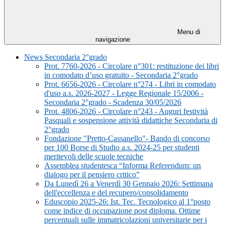
Menu di
navigazione
News Secondaria 2°grado
Prot. 7760-2026 - Circolare n°301: restituzione dei libri
in comodato d’uso gratuito - Secondaria 2°grado
Prot. 6656-2026 - Circolare n°274 - Libri in comodato
d'uso a.s. 2026-2027 - Legge Regionale 15/2006 -
Secondaria 2°grado - Scadenza 30/05/2026
Prot. 4806-2026 - Circolare n°243 - Auguri festività
Pasquali e sospensione attività didattiche Secondaria di
2°grado
Fondazione "Pretto-Cassanello"- Bando di concorso
per 100 Borse di Studio a.s. 2024-25 per studenti
meritevoli delle scuole tecniche
Assemblea studentesca “Informa Referendum: un
dialogo per il pensiero critico”
Da Lunedì 26 a Venerdì 30 Gennaio 2026: Settimana
dell'eccellenza e del recupero/consolidamento
Eduscopio 2025-26: Ist. Tec. Tecnologico al 1°posto
come indice di occupazione post diploma. Ottime
percentuali sulle immatricolazioni universitarie per i