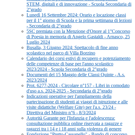
STEM, digitali e di innovazione - Scuola Secondaria di
2°grado
Lunedì 16 Settembre 2024: Orario e locazione classi
per il 1° giorno di Scuola e la prima settimana di lezioni
- Secondaria di 2°grado
5SC premiata con la Menzione d'Onore al 1°Concorso
di Poesia in memoria di Angelo Gastaldi - Arnasco, 25
Luglio 2024
Busalla, 3 Giugno 2024: Spettacolo di fine anno
scolastico nel parco di Villa Borzino
Calendario dei corsi estivi di recupero e potenziamento
delle competenze di base per l'anno scolastico
2023/2024 - Scuola Secondaria di 2°grado
Documenti del 15 Maggio delle Classi Quinte - A.s.
2023/2024
Prot. 6277-2024 - Circolare n°157 - Libri in comodato
d'uso a.s. 2024-2025 - Secondaria di 2°grado
Indicazioni operative per l'ampliamento della
partecipazione di studenti ai viaggi di istruzione e alle
visite didattiche (Welfare Gite) per l'a.s. 23/24 -
Direttiva del Ministro n°6 - 8/3/2024
Autorità Garante per l'Infanzia e l'adolescenza:
consultazione pubblica online riservata a ragazze e
ragazzi tra i 14 e i 18 anni sulla violenza di genere
Fondazione "Pretto-Cassanello" - Bando di concorso