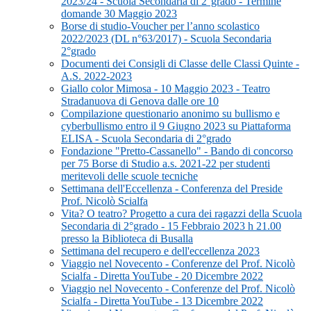
2023/24 - Scuola Secondaria di 2°grado - Termine
domande 30 Maggio 2023
Borse di studio-Voucher per l’anno scolastico
2022/2023 (DL n°63/2017) - Scuola Secondaria
2°grado
Documenti dei Consigli di Classe delle Classi Quinte -
A.S. 2022-2023
Giallo color Mimosa - 10 Maggio 2023 - Teatro
Stradanuova di Genova dalle ore 10
Compilazione questionario anonimo su bullismo e
cyberbullismo entro il 9 Giugno 2023 su Piattaforma
ELISA - Scuola Secondaria di 2°grado
Fondazione "Pretto-Cassanello" - Bando di concorso
per 75 Borse di Studio a.s. 2021-22 per studenti
meritevoli delle scuole tecniche
Settimana dell'Eccellenza - Conferenza del Preside
Prof. Nicolò Scialfa
Vita? O teatro? Progetto a cura dei ragazzi della Scuola
Secondaria di 2°grado - 15 Febbraio 2023 h 21.00
presso la Biblioteca di Busalla
Settimana del recupero e dell'eccellenza 2023
Viaggio nel Novecento - Conferenze del Prof. Nicolò
Scialfa - Diretta YouTube - 20 Dicembre 2022
Viaggio nel Novecento - Conferenze del Prof. Nicolò
Scialfa - Diretta YouTube - 13 Dicembre 2022