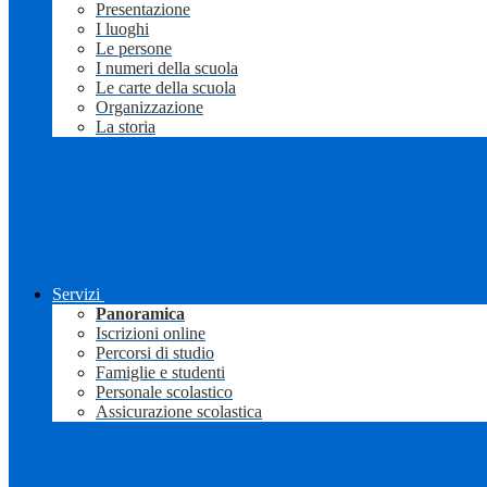
Presentazione
I luoghi
Le persone
I numeri della scuola
Le carte della scuola
Organizzazione
La storia
Servizi
Panoramica
Iscrizioni online
Percorsi di studio
Famiglie e studenti
Personale scolastico
Assicurazione scolastica