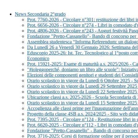
News Secondaria 2°grado
Prot. 7760-2026 - Circolare n°301: restituzione dei libri
Prot. 6656-2026 - Circolare n°274 - Libri in comodato 
Prot. 4806-2026 - Circolare n°243 - Auguri festività Pasq
Fondazione "Pretto-Cassanello"- Bando di concorso per 10
Assemblea studentesca “Informa Referendum: un dialogo p
Da Lunedì 26 a Venerdì 30 Gennaio 2026: Settimana dell
Eduscopio 2025-26: Ist. Tec. Tecnologico al 1°posto come
Economico
Prot. 15921-2025: Esame di maturità a.s. 2025/2026 - Can
"#ioleggoperché, doniamo un libro alle scuole": Iniziati
Elezioni delle componenti genitori e studenti dei Consigli
Orario scolastico in vigore da Lunedì 6 Ottobre 2025 - 
Orario scolastico in vigore da Lunedì 29 Settembre 2025
Orario scolastico in vigore da Lunedì 22 Settembre 2025
Ubicazione classi a.s. 2025-2026 - Scuola Secondaria di
Orario scolastico in vigore da Lunedì 15 Settembre 2025
Accoglienza alle classi prime per l'inaugurazione dell'a
Progetto della classe 4SB a.s. 2024/2025 - Sito web didat
Prot. 7395-2025 - Circolare n°124 - Restituzione libri i
Prot. 6620-2025 - Circolare n°112 - Libri in comodato d
Fondazione "Pretto-Cassanello" - Bando di concorso per 9
Prot. 3716-2025: Corsi di formazione online per il pers