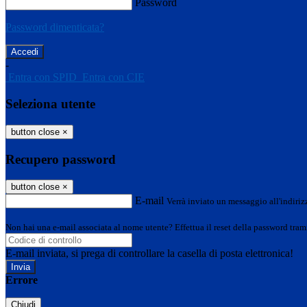
Password
Password dimenticata?
-
Entra con SPID
Entra con CIE
Seleziona utente
button close
×
Recupero password
button close
×
E-mail
Verrà inviato un messaggio all'indirizz
Non hai una e-mail associata al nome utente? Effettua il reset della password tram
E-mail inviata, si prega di controllare la casella di posta elettronica!
Errore
Chiudi