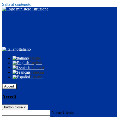
Salta al contenuto
Italiano
Italiano
English
Deutsch
Français
Español
Accedi
Accedi
button close
×
Nome Utente