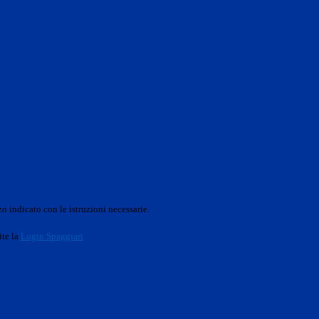
o indicato con le istruzioni necessarie.
ite la
Login Spaggiari