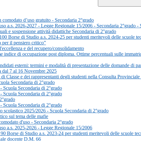
 in comodato d’uso gratuito - Secondaria 2°grado
d'uso a.s. 2026-2027 - Legge Regionale 15/2006 - Secondaria 2°grado 
uali e sospensione attività didattiche Secondaria di 2°grado
0 Borse di Studio a.s. 2024-25 per studenti meritevoli delle scuole te
er il pensiero critico”
'eccellenza e del recupero/consolidamento
 indice di occupazione post diploma. Ottime percentuali sulle immatrico
didati esterni: termini e modalità di presentazione delle domande di pa
va dal 7 al 16 Novembre 2025
 di Classe e dei rappresentanti degli studenti nella Consulta Provinciale
Scuola Secondaria di 2°grado
 - Scuola Secondaria di 2°grado
 - Scuola Secondaria di 2°grado
 2°grado
 - Scuola Secondaria di 2°grado
nno scolastico 2025/2026 - Scuola Secondaria di 2°grado
tico sul tema delle mafie
n comodato d'uso - Secondaria 2°grado
'uso a.s. 2025-2026 - Legge Regionale 15/2006
0 Borse di Studio a.s. 2023-24 per studenti meritevoli delle scuole te
onale docente D.M. 66