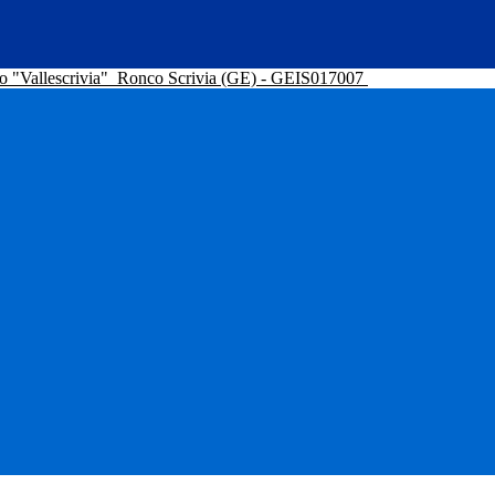
o "Vallescrivia"
Ronco Scrivia (GE) - GEIS017007