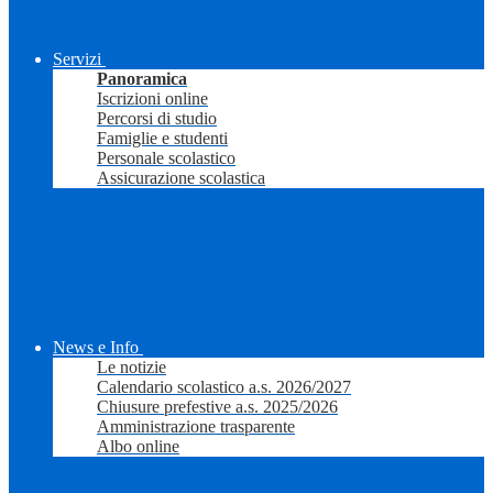
Servizi
Panoramica
Iscrizioni online
Percorsi di studio
Famiglie e studenti
Personale scolastico
Assicurazione scolastica
News e Info
Le notizie
Calendario scolastico a.s. 2026/2027
Chiusure prefestive a.s. 2025/2026
Amministrazione trasparente
Albo online