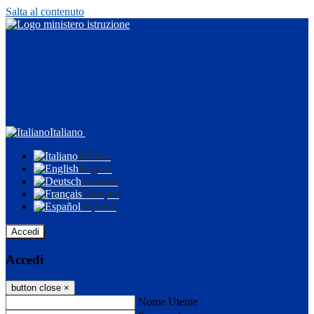
Salta al contenuto
Italiano
Italiano
English
Deutsch
Français
Español
Accedi
Accedi
button close
×
Nome Utente