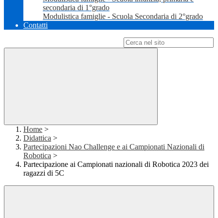
secondaria di 1°grado
Modulistica famiglie - Scuola Secondaria di 2°grado
Contatti
Campo di ricerca per le pagine del sito
Home
>
Didattica
>
Partecipazioni Nao Challenge e ai Campionati Nazionali di
Robotica
>
Partecipazione ai Campionati nazionali di Robotica 2023 dei
ragazzi di 5C