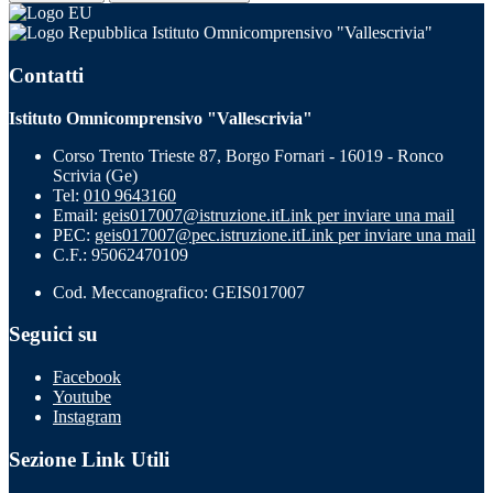
Istituto Omnicomprensivo "Vallescrivia"
Contatti
Istituto Omnicomprensivo "Vallescrivia"
Corso Trento Trieste 87, Borgo Fornari - 16019 - Ronco
Scrivia (Ge)
Tel:
010 9643160
Email:
geis017007@istruzione.it
Link per inviare una mail
PEC:
geis017007@pec.istruzione.it
Link per inviare una mail
C.F.: 95062470109
Cod. Meccanografico: GEIS017007
Seguici su
Facebook
Youtube
Instagram
Sezione Link Utili