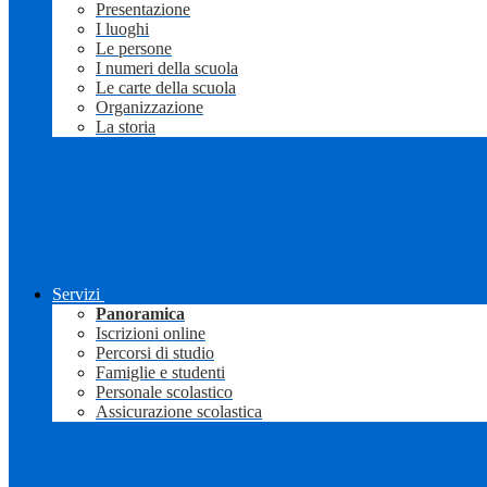
Presentazione
I luoghi
Le persone
I numeri della scuola
Le carte della scuola
Organizzazione
La storia
Servizi
Panoramica
Iscrizioni online
Percorsi di studio
Famiglie e studenti
Personale scolastico
Assicurazione scolastica