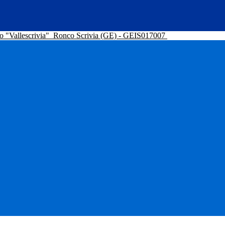
o "Vallescrivia"
Ronco Scrivia (GE) - GEIS017007