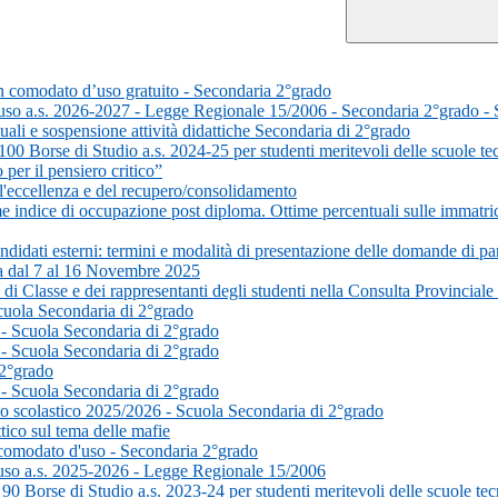
 in comodato d’uso gratuito - Secondaria 2°grado
d'uso a.s. 2026-2027 - Legge Regionale 15/2006 - Secondaria 2°grado 
uali e sospensione attività didattiche Secondaria di 2°grado
0 Borse di Studio a.s. 2024-25 per studenti meritevoli delle scuole te
er il pensiero critico”
'eccellenza e del recupero/consolidamento
 indice di occupazione post diploma. Ottime percentuali sulle immatrico
didati esterni: termini e modalità di presentazione delle domande di pa
va dal 7 al 16 Novembre 2025
 di Classe e dei rappresentanti degli studenti nella Consulta Provinciale
Scuola Secondaria di 2°grado
 - Scuola Secondaria di 2°grado
 - Scuola Secondaria di 2°grado
 2°grado
 - Scuola Secondaria di 2°grado
nno scolastico 2025/2026 - Scuola Secondaria di 2°grado
tico sul tema delle mafie
n comodato d'uso - Secondaria 2°grado
'uso a.s. 2025-2026 - Legge Regionale 15/2006
0 Borse di Studio a.s. 2023-24 per studenti meritevoli delle scuole te