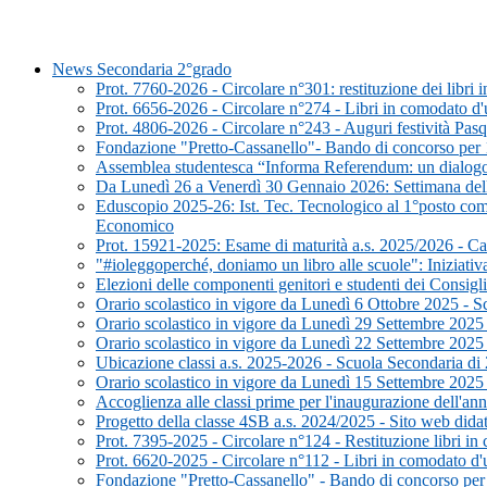
News Secondaria 2°grado
Prot. 7760-2026 - Circolare n°301: restituzione dei libri
Prot. 6656-2026 - Circolare n°274 - Libri in comodato 
Prot. 4806-2026 - Circolare n°243 - Auguri festività Pasq
Fondazione "Pretto-Cassanello"- Bando di concorso per 10
Assemblea studentesca “Informa Referendum: un dialogo p
Da Lunedì 26 a Venerdì 30 Gennaio 2026: Settimana dell
Eduscopio 2025-26: Ist. Tec. Tecnologico al 1°posto come
Economico
Prot. 15921-2025: Esame di maturità a.s. 2025/2026 - Can
"#ioleggoperché, doniamo un libro alle scuole": Iniziati
Elezioni delle componenti genitori e studenti dei Consigli
Orario scolastico in vigore da Lunedì 6 Ottobre 2025 - 
Orario scolastico in vigore da Lunedì 29 Settembre 2025
Orario scolastico in vigore da Lunedì 22 Settembre 2025
Ubicazione classi a.s. 2025-2026 - Scuola Secondaria di
Orario scolastico in vigore da Lunedì 15 Settembre 2025
Accoglienza alle classi prime per l'inaugurazione dell'a
Progetto della classe 4SB a.s. 2024/2025 - Sito web didat
Prot. 7395-2025 - Circolare n°124 - Restituzione libri i
Prot. 6620-2025 - Circolare n°112 - Libri in comodato d
Fondazione "Pretto-Cassanello" - Bando di concorso per 9