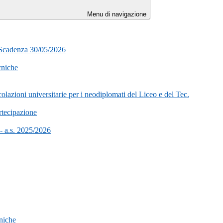
Menu di navigazione
- Scadenza 30/05/2026
cniche
lazioni universitarie per i neodiplomati del Liceo e del Tec.
rtecipazione
 - a.s. 2025/2026
cniche