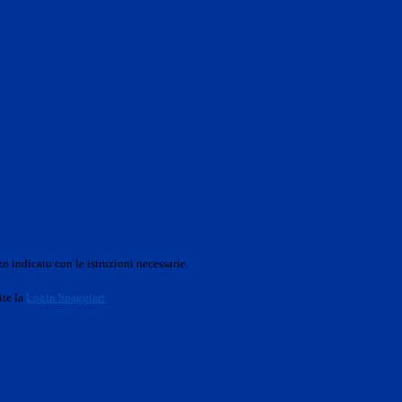
o indicato con le istruzioni necessarie.
ite la
Login Spaggiari