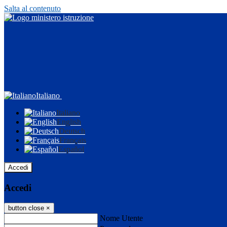
Salta al contenuto
Italiano
Italiano
English
Deutsch
Français
Español
Accedi
Accedi
button close
×
Nome Utente