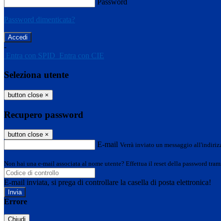
Password
Password dimenticata?
-
Entra con SPID
Entra con CIE
Seleziona utente
button close
×
Recupero password
button close
×
E-mail
Verrà inviato un messaggio all'indirizz
Non hai una e-mail associata al nome utente? Effettua il reset della password tram
E-mail inviata, si prega di controllare la casella di posta elettronica!
Errore
Chiudi