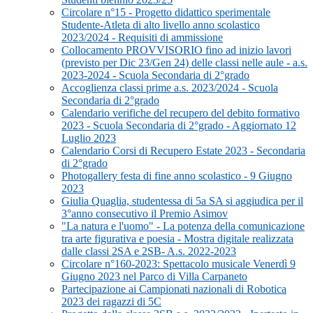
Circolare n°15 - Progetto didattico sperimentale
Studente-Atleta di alto livello anno scolastico
2023/2024 - Requisiti di ammissione
Collocamento PROVVISORIO fino ad inizio lavori
(previsto per Dic 23/Gen 24) delle classi nelle aule - a.s.
2023-2024 - Scuola Secondaria di 2°grado
Accoglienza classi prime a.s. 2023/2024 - Scuola
Secondaria di 2°grado
Calendario verifiche del recupero del debito formativo
2023 - Scuola Secondaria di 2°grado - Aggiornato 12
Luglio 2023
Calendario Corsi di Recupero Estate 2023 - Secondaria
di 2°grado
Photogallery festa di fine anno scolastico - 9 Giugno
2023
Giulia Quaglia, studentessa di 5a SA si aggiudica per il
3°anno consecutivo il Premio Asimov
"La natura e l'uomo" - La potenza della comunicazione
tra arte figurativa e poesia - Mostra digitale realizzata
dalle classi 2SA e 2SB- A.s. 2022-2023
Circolare n°160-2023: Spettacolo musicale Venerdì 9
Giugno 2023 nel Parco di Villa Carpaneto
Partecipazione ai Campionati nazionali di Robotica
2023 dei ragazzi di 5C