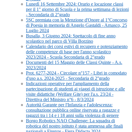
Lunedì 16 Settembre 2024: Orario e locazione classi
per il 1° giorno di Scuola e la prima settimana di lezioni
- Secondaria di 2°grado
5SC premiata con la Menzione d'Onore al 1°Concorso
di Poesia in memoria di Angelo Gastaldi - Arnasco, 25
Luglio 2024
Busalla, 3 Giugno 2024: Spettacolo di fine anno
scolastico nel parco di Villa Borzino
Calendario dei corsi estivi di recupero e potenziamento
delle competenze di base per l'anno scolastico
2023/2024 - Scuola Secondaria di 2°grado
Documenti del 15 Maggio delle Classi Quinte - A.s.
2023/2024
Prot. 6277-2024 - Circolare n°157 - Libri in comodato
d'uso a.s. 2024-2025 - Secondaria di 2°grado
Indicazioni operative per l'ampliamento della
partecipazione di studenti ai viaggi di istruzione e alle
visite didattiche (Welfare Gite) per l'a.s. 23/24 -
Direttiva del Ministro n°6 - 8/3/2024
Autorità Garante per l'Infanzia e l'adolescenza:
consultazione pubblica online riservata a ragazze e
ragazzi tra i 14 e i 18 anni sulla violenza di genere
Borgo Robotics NAO Challenge: La squadra di
robotica del nostro istituto è stata ammessa alle finali
nazionali a Firenze - Fiera Didacta 2024