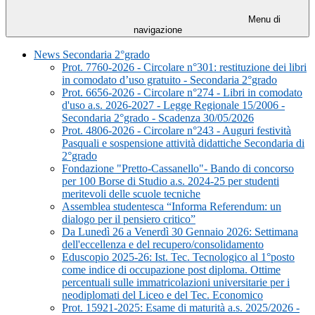
Menu di
navigazione
News Secondaria 2°grado
Prot. 7760-2026 - Circolare n°301: restituzione dei libri
in comodato d’uso gratuito - Secondaria 2°grado
Prot. 6656-2026 - Circolare n°274 - Libri in comodato
d'uso a.s. 2026-2027 - Legge Regionale 15/2006 -
Secondaria 2°grado - Scadenza 30/05/2026
Prot. 4806-2026 - Circolare n°243 - Auguri festività
Pasquali e sospensione attività didattiche Secondaria di
2°grado
Fondazione "Pretto-Cassanello"- Bando di concorso
per 100 Borse di Studio a.s. 2024-25 per studenti
meritevoli delle scuole tecniche
Assemblea studentesca “Informa Referendum: un
dialogo per il pensiero critico”
Da Lunedì 26 a Venerdì 30 Gennaio 2026: Settimana
dell'eccellenza e del recupero/consolidamento
Eduscopio 2025-26: Ist. Tec. Tecnologico al 1°posto
come indice di occupazione post diploma. Ottime
percentuali sulle immatricolazioni universitarie per i
neodiplomati del Liceo e del Tec. Economico
Prot. 15921-2025: Esame di maturità a.s. 2025/2026 -