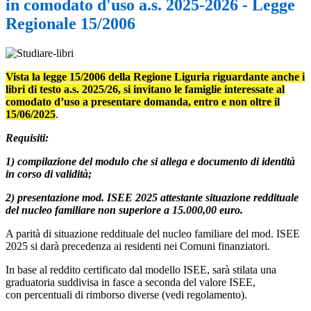
in comodato d'uso a.s. 2025-2026 - Legge
Regionale 15/2006
Vista la legge 15/2006 della Regione Liguria riguardante anche i
libri di testo a.s. 2025/26,
si invitano le famiglie interessate al
comodato d’uso a presentare domanda,
entro e non oltre il
15/06/2025
.
Requisiti:
1) compilazione del modulo che si allega e documento di identità
in corso di validità;
2) presentazione mod. ISEE 2025 attestante situazione reddituale
del nucleo familiare non superiore a 15.000,00 euro.
A parità di situazione reddituale del nucleo familiare del mod. ISEE
2025 si darà precedenza ai residenti nei Comuni finanziatori.
In base al reddito certificato dal modello ISEE, sarà stilata una
graduatoria suddivisa in fasce a seconda del valore ISEE,
con percentuali di rimborso diverse (vedi regolamento).