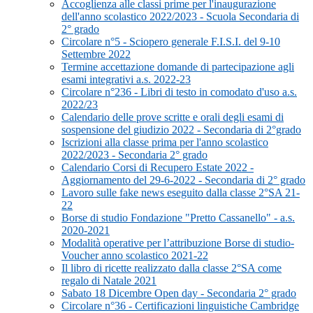
Accoglienza alle classi prime per l'inaugurazione
dell'anno scolastico 2022/2023 - Scuola Secondaria di
2° grado
Circolare n°5 - Sciopero generale F.I.S.I. del 9-10
Settembre 2022
Termine accettazione domande di partecipazione agli
esami integrativi a.s. 2022-23
Circolare n°236 - Libri di testo in comodato d'uso a.s.
2022/23
Calendario delle prove scritte e orali degli esami di
sospensione del giudizio 2022 - Secondaria di 2°grado
Iscrizioni alla classe prima per l'anno scolastico
2022/2023 - Secondaria 2° grado
Calendario Corsi di Recupero Estate 2022 -
Aggiornamento del 29-6-2022 - Secondaria di 2° grado
Lavoro sulle fake news eseguito dalla classe 2°SA 21-
22
Borse di studio Fondazione "Pretto Cassanello" - a.s.
2020-2021
Modalità operative per l’attribuzione Borse di studio-
Voucher anno scolastico 2021-22
Il libro di ricette realizzato dalla classe 2°SA come
regalo di Natale 2021
Sabato 18 Dicembre Open day - Secondaria 2° grado
Circolare n°36 - Certificazioni linguistiche Cambridge