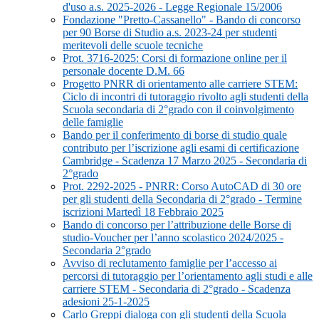
d'uso a.s. 2025-2026 - Legge Regionale 15/2006
Fondazione "Pretto-Cassanello" - Bando di concorso
per 90 Borse di Studio a.s. 2023-24 per studenti
meritevoli delle scuole tecniche
Prot. 3716-2025: Corsi di formazione online per il
personale docente D.M. 66
Progetto PNRR di orientamento alle carriere STEM:
Ciclo di incontri di tutoraggio rivolto agli studenti della
Scuola secondaria di 2°grado con il coinvolgimento
delle famiglie
Bando per il conferimento di borse di studio quale
contributo per l’iscrizione agli esami di certificazione
Cambridge - Scadenza 17 Marzo 2025 - Secondaria di
2°grado
Prot. 2292-2025 - PNRR: Corso AutoCAD di 30 ore
per gli studenti della Secondaria di 2°grado - Termine
iscrizioni Martedì 18 Febbraio 2025
Bando di concorso per l’attribuzione delle Borse di
studio-Voucher per l’anno scolastico 2024/2025 -
Secondaria 2°grado
Avviso di reclutamento famiglie per l’accesso ai
percorsi di tutoraggio per l’orientamento agli studi e alle
carriere STEM - Secondaria di 2°grado - Scadenza
adesioni 25-1-2025
Carlo Greppi dialoga con gli studenti della Scuola