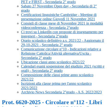
PET e FIRST - Secondaria 2° grado
Sabato 27 Novembre Open day - Secondaria di 2°
grado
Certificazioni linguistiche Cambridge - Meeting di
presentazione online Giovedì 11 Novembre 2021
Consigli di classe mese di Novembre 2021 in modalità
videoconferenza - Secondaria 2°grado
Ci trovi su LinkedIn con proposte di insegnamento per
ingegneri - Secondaria 2°grado
Orario scolastico definitivo a.s. 2021/22 - Aggiornato il
29-10-2021 - Secondaria 2° grado
Comunicazione circolare n°10 - Indicazioni relative a
Religione Cattolica/Attività alternativa/Uscita -
Secondaria 2° grado
Ubicazione classi anno scolastico 2021/22
Calendari esami sospensione del giudizio 2021 (scritti e
orali) - Secondaria 2° grado
Composizione delle classi prime anno scolastico
2021/22
Iscrizioni alla classe prima per l'anno scolastico
2021/2022
Archivio News Secondaria 2°grado - A.S. 2022/2023
Prot. 6620-2025 - Circolare n°112 - Libri