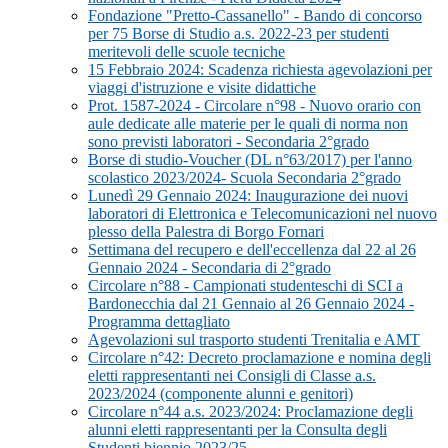
Fondazione "Pretto-Cassanello" - Bando di concorso
per 75 Borse di Studio a.s. 2022-23 per studenti
meritevoli delle scuole tecniche
15 Febbraio 2024: Scadenza richiesta agevolazioni per
viaggi d'istruzione e visite didattiche
Prot. 1587-2024 - Circolare n°98 - Nuovo orario con
aule dedicate alle materie per le quali di norma non
sono previsti laboratori - Secondaria 2°grado
Borse di studio-Voucher (DL n°63/2017) per l'anno
scolastico 2023/2024- Scuola Secondaria 2°grado
Lunedì 29 Gennaio 2024: Inaugurazione dei nuovi
laboratori di Elettronica e Telecomunicazioni nel nuovo
plesso della Palestra di Borgo Fornari
Settimana del recupero e dell'eccellenza dal 22 al 26
Gennaio 2024 - Secondaria di 2°grado
Circolare n°88 - Campionati studenteschi di SCI a
Bardonecchia dal 21 Gennaio al 26 Gennaio 2024 -
Programma dettagliato
Agevolazioni sul trasporto studenti Trenitalia e AMT
Circolare n°42: Decreto proclamazione e nomina degli
eletti rappresentanti nei Consigli di Classe a.s.
2023/2024 (componente alunni e genitori)
Circolare n°44 a.s. 2023/2024: Proclamazione degli
alunni eletti rappresentanti per la Consulta degli
Studenti biennio 2023/25