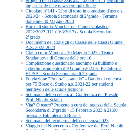
Progetto della classe 2SB a.s. 2022/2023 - Ipertesto in
inglese sulle fake news con quiz finale
Circolare n°141 - Libri di testo in comodato d'uso a.s.
2023/24 - Scuola Secondaria di 2°grado - Termine
domande 30 Maggio 2023
Borse di studio-Voucher per l’anno scolastico
2022/2023 (DL n°63/2017) - Scuola Secondaria
2°grado
Documenti dei Consigli di Classe delle Classi Quinte -
A.S. 2022-2023
Giallo color Mimosa - 10 Maggio 2023 - Teatro
Stradanuova di Genova dalle ore 10
Compilazione questionario anonimo su bullismo e
cyberbullismo entro il 9 Giugno 2023 su Piattaforma
ELISA - Scuola Secondaria di 2°grado
Fondazione "Pretto-Cassanello" - Bando di concorso
per 75 Borse di Studio a.s. 2021-22 per studenti
meritevoli delle scuole tecniche
Settimana dell'Eccellenza - Conferenza del Preside
Prof. Nicolò Scialfa
Vita? O teatro? Progetto a cura dei ragazzi della Scuola
Secondaria di 2°grado - 15 Febbraio 2023 h 21.00
presso la Biblioteca di Busalla
Settimana del recupero e dell'eccellenza 2023
Viaggio nel Novecento - Conferenze del Prof. Nicolò