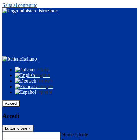
Salta al contenuto
Italiano
Italiano
English
Deutsch
Français
Español
Accedi
Accedi
button close
×
Nome Utente