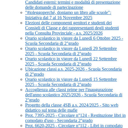
Candidati esterni: termini e modalità di presentazione
delle domande di partecipazione
"#ioleggoperché, doniamo un libro alle scuole":
Iniziativa dal 7 al 16 Novembre 2025
Elezioni delle componenti genitori e studenti dei
Consigli di Classe e dei rappresentanti degli studenti
nella Consulta Provinciale - a.s. 2025/2026
Orario scolastico in vigore da Lunedì 6 Ottobre 2025 -
Scuola Secondaria di 2°grado
Orario scolastico in vigore da Lunedì 29 Settembre
2025 - Scuola Secondaria di 2°grado
Orario scolastico in vigore da Lunedì 22 Settembre
2025 - Scuola Secondaria di 2°grado
Ubicazione classi a.s. 2025-2026 - Scuola Secondaria
di 2°grado
Orario scolastico in vigore da Lunedì 15 Settembre
2025 - Scuola Secondaria di 2°grado
Accoglienza alle classi prime per l'inaugurazione
dell'anno scolastico 2025/2026 - Scuola Secondaria di
2°grado
Progetto della classe 4SB a.s. 2024/2025 - Sito web
didattico sul tema delle mafie
Prot. 7395-2025 - Circolare n°124 - Restituzione libri in
comodato d'uso - Secondaria 2°grado
Prot. 6620-2025 - Circolare n°112 - Libri in comodato