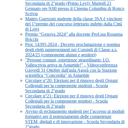
Secondaria di 2°grado (Primo Levi): Martedì 21
Gennaio ore 9:00 presso il Cinema Columbia di Ronco
Scrivia
Matteo Guerzoni studente della classe 3SA è vincitore
del 1°premio del concorso letterario indetto dalla Città
di Leivi
Premio “Genova 2024” alla docente Prof.ssa Rosanna
Bricchi
Prot. 14395-2024 - Decreto proclamazione e nomina
degli eletti rappresentanti nei Consigli di Classe a.s.
2024/25 (componente alunni e genitori)
"Persone comuni, esperienze straordinarie: I.O.
Vallescrivia arriva in Antartide!" - Videoconferenza
Giovedì 31 Ottobre dall'aula Agorà con la Stazione
scientifica "Concordia" in Antartide
Circolare n°20: Elezioni per il rinnovo degli Organi
Collegiali per la componente studenti - Scuola
Secondaria di 2°grado
Circolare n°21: Elezioni per il rinnovo degli Organi
Collegiali per la componente genitori - Scuola
Secondaria di 2°grado
Avviso di reclutamento studenti per l’accesso ai moduli
formativi per il potenziamento delle competenze
STEM, digitali e di innovazione - Scuola Secondaria di
2°grado