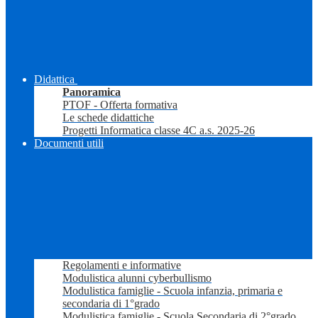
Didattica
Panoramica
PTOF - Offerta formativa
Le schede didattiche
Progetti Informatica classe 4C a.s. 2025-26
Documenti utili
Regolamenti e informative
Modulistica alunni cyberbullismo
Modulistica famiglie - Scuola infanzia, primaria e
secondaria di 1°grado
Modulistica famiglie - Scuola Secondaria di 2°grado