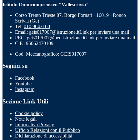
Istituto Omnicomprensivo "Vallescrivia"
Corso Trento Trieste 87, Borgo Fornari - 16019 - Ronco
Scrivia (Ge)
Tel:
010 9643160
Email:
geis017007@istruzione.it
Link per inviare una mail
PEC:
geis017007@pec.istruzione.it
Link per inviare una mail
C.F.: 95062470109
Cod. Meccanografico: GEIS017007
Seguici su
Facebook
Youtube
Instagram
Sezione Link Utili
Cookie policy
Note legali
Informativa Privacy
Ufficio Relazioni con il Pubblico
Dichiarazione di accessibilità